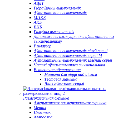
АВДТ
Гідраўлічны выключальнік
Аўтаматычны выключальнік
МПКБ
АКБ
ВЦБ
Галоўны выключальнік
Дапаможныя аксэсуары для аўтаматычных
выключальнікаў
Рэклаузер
Аўтаматычны выключальнік сіняй серыі
Аўтаматычны выключальнік серыі M
Аўтаматычны выключальнік зялёнай серыі
Часткі аўтаматычнага выключальніка
Вытворчае абсталяванне
Машына для ліцця пад ціскам
Тэставая машына
Лінія аўтаматызацыі
Размеркавальная скрынка
Амерыканская размеркавальная скрынка
Метал
Пластык
Агароджа