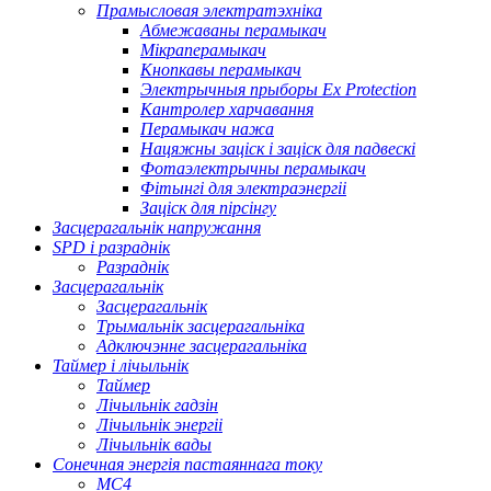
Прамысловая электратэхніка
Абмежаваны перамыкач
Мікраперамыкач
Кнопкавы перамыкач
Электрычныя прыборы Ex Protection
Кантролер харчавання
Перамыкач нажа
Нацяжны заціск і заціск для падвескі
Фотаэлектрычны перамыкач
Фітынгі для электраэнергіі
Заціск для пірсінгу
Засцерагальнік напружання
SPD і разраднік
Разраднік
Засцерагальнік
Засцерагальнік
Трымальнік засцерагальніка
Адключэнне засцерагальніка
Таймер і лічыльнік
Таймер
Лічыльнік гадзін
Лічыльнік энергіі
Лічыльнік вады
Сонечная энергія пастаяннага току
МС4