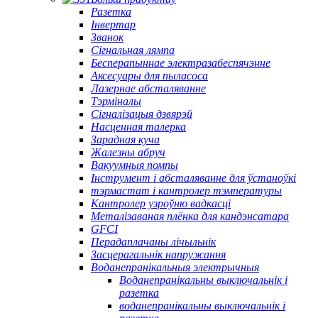
Разетка
Інвертар
Званок
Сігнальная лямпа
Бесперапыннае электразабеспячэнне
Аксесуары для пыласоса
Лазернае абсталяванне
Тэрміналы
Сігналізацыя дзвярэй
Насценная талерка
Зарадная куча
Жалезны абруч
Вакуумныя помпы
Інструмент і абсталяванне для ўстаноўкі
тэрмастат і кантролер тэмпературы
Кантролер узроўню вадкасці
Металізаваная плёнка для кандэнсатара
GFCI
Перадаплачаны лічыльнік
Засцерагальнік напружання
Воданепранікальныя электрычныя
Воданепранікальны выключальнік і
разетка
воданепранікальны выключальнік і