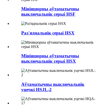
Мініяцюрны аўтаматычны
выключальнік серыі HSF
Раз'яднальнік серыі HSX
Мініяцюрны аўтаматычны
выключальнік серыі HSX
Аўтаматычны выключальнік
уцечкі HSJL-2