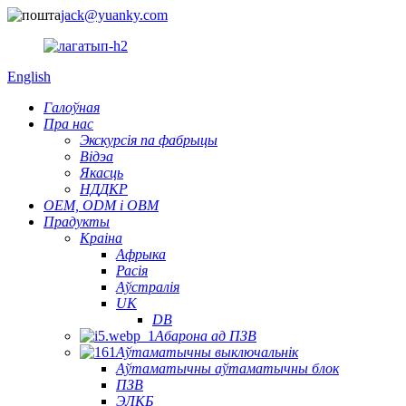
jack@yuanky.com
English
Галоўная
Пра нас
Экскурсія па фабрыцы
Відэа
Якасць
НДДКР
OEM, ODM і OBM
Прадукты
Краіна
Афрыка
Расія
Аўстралія
UK
DB
Абарона ад ПЗВ
Аўтаматычны выключальнік
Аўтаматычны аўтаматычны блок
ПЗВ
ЭЛКБ