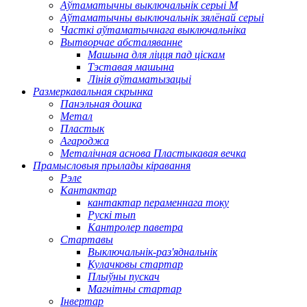
Аўтаматычны выключальнік серыі M
Аўтаматычны выключальнік зялёнай серыі
Часткі аўтаматычнага выключальніка
Вытворчае абсталяванне
Машына для ліцця пад ціскам
Тэставая машына
Лінія аўтаматызацыі
Размеркавальная скрынка
Панэльная дошка
Метал
Пластык
Агароджа
Металічная аснова Пластыкавая вечка
Прамысловыя прылады кіравання
Рэле
Кантактар
кантактар ​​пераменнага току
Рускі тып
Кантролер паветра
Стартавы
Выключальнік-раз'яднальнік
Кулачковы стартар
Плыўны пускач
Магнітны стартар
Інвертар