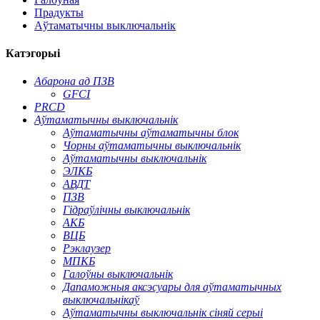
Прадукты
Аўтаматычны выключальнік
Катэгорыі
Абарона ад ПЗВ
GFCI
PRCD
Аўтаматычны выключальнік
Аўтаматычны аўтаматычны блок
Чорны аўтаматычны выключальнік
Аўтаматычны выключальнік
ЭЛКБ
АВДТ
ПЗВ
Гідраўлічны выключальнік
АКБ
ВЦБ
Рэклаузер
МПКБ
Галоўны выключальнік
Дапаможныя аксэсуары для аўтаматычных
выключальнікаў
Аўтаматычны выключальнік сіняй серыі