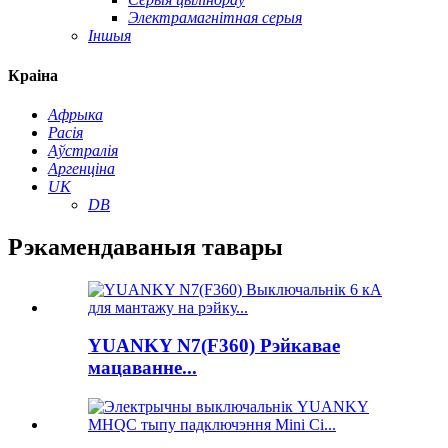
Электрамагнітная серыя
Іншыя
Краіна
Афрыка
Расія
Аўстралія
Аргенціна
UK
DB
Рэкамендаваныя тавары
YUANKY N7(F360) Рэйкавае
мацаванне...