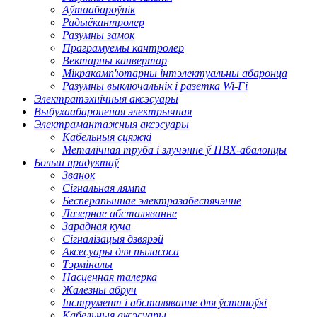
Аўтаабароўнік
Радыёкантролер
Разумны замок
Праграмуемы кантролер
Вектарны канвертар
Мікракамп'ютарны інтэлектуальны абаронца
Разумны выключальнік і разетка Wi-Fi
Электратэхнічныя аксэсуары
Выбухаабароненая электрычная
Электрамантажныя аксэсуары
Кабельныя сцяжкі
Металічная труба і злучэнне ў ПВХ-абалонцы
Больш прадуктаў
Званок
Сігнальная лямпа
Бесперапыннае электразабеспячэнне
Лазернае абсталяванне
Зарадная куча
Сігналізацыя дзвярэй
Аксесуары для пыласоса
Тэрміналы
Насценная талерка
Жалезны абруч
Інструмент і абсталяванне для ўстаноўкі
Кабельныя аксэсуары