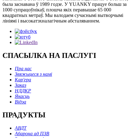
была заснавана ў 1989 годзе. У YUANKY працуе больш за
1000 супрацоўнікаў, плошча якіх перавышае 65 000
квадратных метраў. Мы валодаем сучаснымі вытворчымі
лініямі і высокатэхналагічным абсталяваннем.
СПАСЫЛКА НА ПАСЛУГІ
Пра нас
Звяжыцеся з намі
Кар'ера
Заказ
НДДКР
Якасць
Відэа
ПРАДУКТЫ
АВДТ
Абарона ад ПЗВ