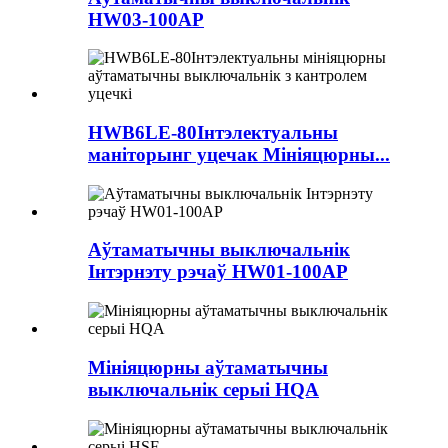
HW03-100AP
HWB6LE-80Інтэлектуальны
маніторынг уцечак Мініяцюрны...
Аўтаматычны выключальнік
Інтэрнэту рэчаў HW01-100AP
Мініяцюрны аўтаматычны
выключальнік серыі HQA