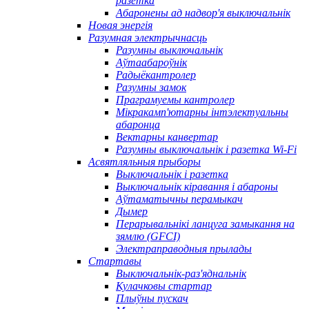
разетка
Абаронены ад надвор'я выключальнік
Новая энергія
Разумная электрычнасць
Разумны выключальнік
Аўтаабароўнік
Радыёкантролер
Разумны замок
Праграмуемы кантролер
Мікракамп'ютарны інтэлектуальны
абаронца
Вектарны канвертар
Разумны выключальнік і разетка Wi-Fi
Асвятляльныя прыборы
Выключальнік і разетка
Выключальнік кіравання і абароны
Аўтаматычны перамыкач
Дымер
Перарывальнікі ланцуга замыкання на
зямлю (GFCI)
Электраправодныя прылады
Стартавы
Выключальнік-раз'яднальнік
Кулачковы стартар
Плыўны пускач