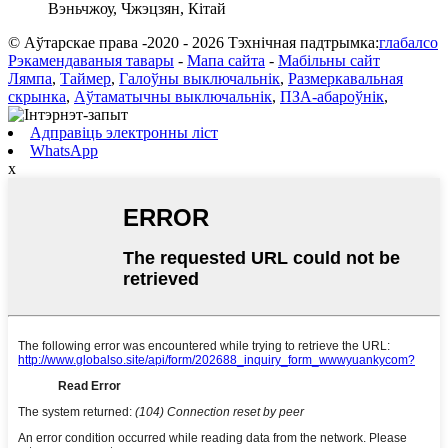
Вэньчжоу, Чжэцзян, Кітай
© Аўтарскае права -2020 - 2026 Тэхнічная падтрымка:
глабалсо
Рэкамендаваныя тавары
-
Мапа сайта
-
Мабільны сайт
Лямпа
,
Таймер
,
Галоўны выключальнік
,
Размеркавальная
скрынка
,
Аўтаматычны выключальнік
,
ПЗА-абароўнік
,
Адправіць электронны ліст
WhatsApp
x