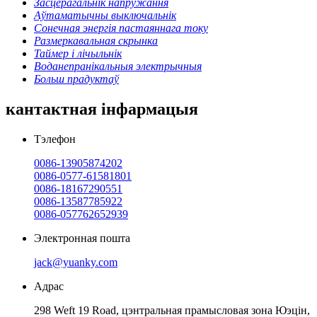
Засцерагальнік напружання
Аўтаматычны выключальнік
Сонечная энергія пастаяннага току
Размеркавальная скрынка
Таймер і лічыльнік
Воданепранікальныя электрычныя
Больш прадуктаў
кантактная інфармацыя
Тэлефон
0086-13905874202
0086-0577-61581801
0086-18167290551
0086-13587785922
0086-057762652939
Электронная пошта
jack@yuanky.com
Адрас
298 Weft 19 Road, цэнтральная прамысловая зона Юэцін,