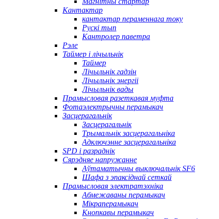
Магнітны стартар
Кантактар
кантактар ​​пераменнага току
Рускі тып
Кантролер паветра
Рэле
Таймер і лічыльнік
Таймер
Лічыльнік гадзін
Лічыльнік энергіі
Лічыльнік вады
Прамысловая разеткавая муфта
Фотаэлектрычны перамыкач
Засцерагальнік
Засцерагальнік
Трымальнік засцерагальніка
Адключэнне засцерагальніка
SPD і разраднік
Сярэдняе напружанне
Аўтаматычны выключальнік SF6
Шафа з эпаксіднай сеткай
Прамысловая электратэхніка
Абмежаваны перамыкач
Мікраперамыкач
Кнопкавы перамыкач