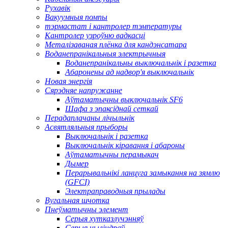
Рухавік
Вакуумныя помпы
тэрмастат і кантролер тэмпературы
Кантролер узроўню вадкасці
Металізаваная плёнка для кандэнсатара
Воданепранікальныя электрычныя
Воданепранікальны выключальнік і разетка
Абаронены ад надвор'я выключальнік
Новая энергія
Сярэдняе напружанне
Аўтаматычны выключальнік SF6
Шафа з эпаксіднай сеткай
Перадаплачаны лічыльнік
Асвятляльныя прыборы
Выключальнік і разетка
Выключальнік кіравання і абароны
Аўтаматычны перамыкач
Дымер
Перарывальнікі ланцуга замыкання на зямлю
(GFCI)
Электраправодныя прылады
Вугальная шчотка
Пнеўматычны элемент
Серыя хутказлучэнняў
Серыя цыліндраў