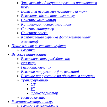
Захоўвальнік ад перанапружання пастаяннага
току
Ізаляваны перамыкач пастаяннага току
Выключальнік пастаяннага току
Сонечны камбінатар
Кантактар ​​пастаяннага току
Сонечны кантролер
Сонечная панэль
Камбінаваная скрынка фотаэлектрычных
элементаў
Прамысловая разеткавая муфта
Разетка
Высокае напружанне
Высокавольтны раз'яднальнік
Ізалятар
Разраднік маланак
Высокае напружанне ў памяшканні
Высокае напружанне на адкрытым паветры
Трансфарматар
CT
VT
трансфарматар
засцерагальнік
Разумная электрычнасць
Разумны выключальнік