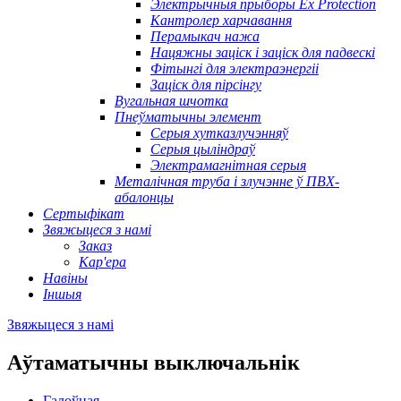
Электрычныя прыборы Ex Protection
Кантролер харчавання
Перамыкач нажа
Нацяжны заціск і заціск для падвескі
Фітынгі для электраэнергіі
Заціск для пірсінгу
Вугальная шчотка
Пнеўматычны элемент
Серыя хутказлучэнняў
Серыя цыліндраў
Электрамагнітная серыя
Металічная труба і злучэнне ў ПВХ-
абалонцы
Сертыфікат
Звяжыцеся з намі
Заказ
Кар'ера
Навіны
Іншыя
Звяжыцеся з намі
Аўтаматычны выключальнік
Галоўная