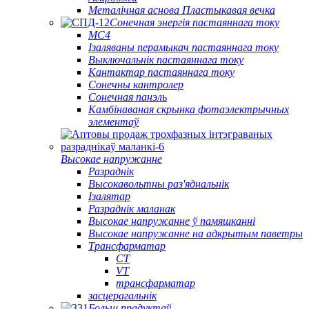
Металічная аснова Пластыкавая вечка
Сонечная энергія пастаяннага току
МС4
Ізаляваны перамыкач пастаяннага току
Выключальнік пастаяннага току
Кантактар ​​пастаяннага току
Сонечны кантролер
Сонечная панэль
Камбінаваная скрынка фотаэлектрычных
элементаў
Высокае напружанне
Разраднік
Высокавольтны раз'яднальнік
Ізалятар
Разраднік маланак
Высокае напружанне ў памяшканні
Высокае напружанне на адкрытым паветры
Трансфарматар
CT
VT
трансфарматар
засцерагальнік
Больш прадуктаў