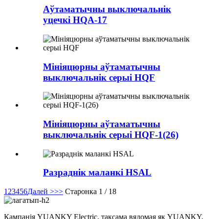
Аўтаматычны выключальнік
уцечкі HQA-17
Мініяцюрны аўтаматычны
выключальнік серыі HQF
Мініяцюрны аўтаматычны
выключальнік серыі HQF-1(26)
Разраднік маланкі HSAL
1
2
3
4
5
6
Далей >
>>
Старонка 1 / 18
Кампанія YUANKY Electric, таксама вядомая як YUANKY,