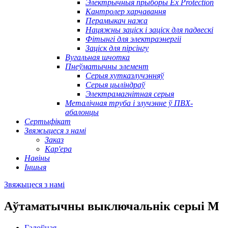
Электрычныя прыборы Ex Protection
Кантролер харчавання
Перамыкач нажа
Нацяжны заціск і заціск для падвескі
Фітынгі для электраэнергіі
Заціск для пірсінгу
Вугальная шчотка
Пнеўматычны элемент
Серыя хутказлучэнняў
Серыя цыліндраў
Электрамагнітная серыя
Металічная труба і злучэнне ў ПВХ-
абалонцы
Сертыфікат
Звяжыцеся з намі
Заказ
Кар'ера
Навіны
Іншыя
Звяжыцеся з намі
Аўтаматычны выключальнік серыі M
Галоўная