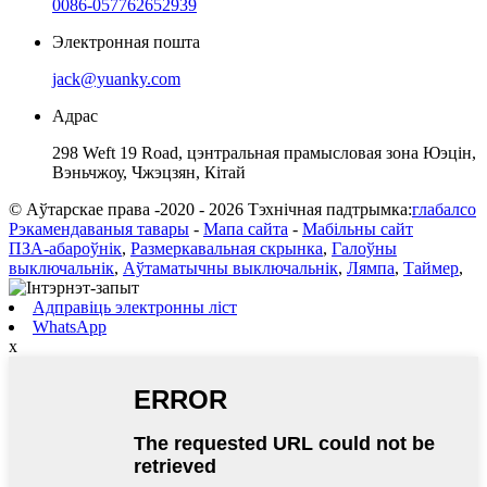
0086-057762652939
Электронная пошта
jack@yuanky.com
Адрас
298 Weft 19 Road, цэнтральная прамысловая зона Юэцін,
Вэньчжоу, Чжэцзян, Кітай
© Аўтарскае права -2020 - 2026 Тэхнічная падтрымка:
глабалсо
Рэкамендаваныя тавары
-
Мапа сайта
-
Мабільны сайт
ПЗА-абароўнік
,
Размеркавальная скрынка
,
Галоўны
выключальнік
,
Аўтаматычны выключальнік
,
Лямпа
,
Таймер
,
Адправіць электронны ліст
WhatsApp
x