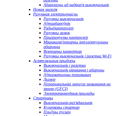
разетка
Абаронены ад надвор'я выключальнік
Новая энергія
Разумная электрычнасць
Разумны выключальнік
Аўтаабароўнік
Радыёкантролер
Разумны замок
Праграмуемы кантролер
Мікракамп'ютарны інтэлектуальны
абаронца
Вектарны канвертар
Разумны выключальнік і разетка Wi-Fi
Асвятляльныя прыборы
Выключальнік і разетка
Выключальнік кіравання і абароны
Аўтаматычны перамыкач
Дымер
Перарывальнікі ланцуга замыкання на
зямлю (GFCI)
Электраправодныя прылады
Стартавы
Выключальнік-раз'яднальнік
Кулачковы стартар
Плыўны пускач