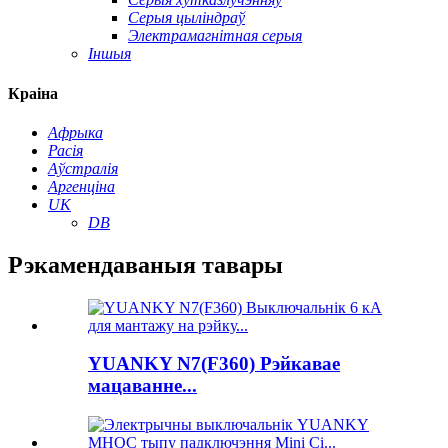
Серыя цыліндраў
Электрамагнітная серыя
Іншыя
Краіна
Афрыка
Расія
Аўстралія
Аргенціна
UK
DB
Рэкамендаваныя тавары
YUANKY N7(F360) Рэйкавае
мацаванне...