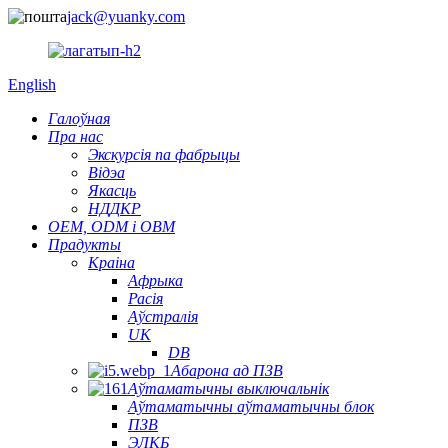
jack@yuanky.com
English
Галоўная
Пра нас
Экскурсія па фабрыцы
Відэа
Якасць
НДДКР
OEM, ODM і OBM
Прадукты
Краіна
Афрыка
Расія
Аўстралія
UK
DB
Абарона ад ПЗВ
Аўтаматычны выключальнік
Аўтаматычны аўтаматычны блок
ПЗВ
ЭЛКБ