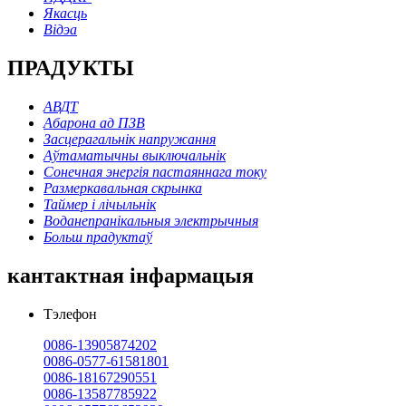
Якасць
Відэа
ПРАДУКТЫ
АВДТ
Абарона ад ПЗВ
Засцерагальнік напружання
Аўтаматычны выключальнік
Сонечная энергія пастаяннага току
Размеркавальная скрынка
Таймер і лічыльнік
Воданепранікальныя электрычныя
Больш прадуктаў
кантактная інфармацыя
Тэлефон
0086-13905874202
0086-0577-61581801
0086-18167290551
0086-13587785922