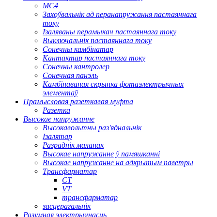
МС4
Захоўвальнік ад перанапружання пастаяннага
току
Ізаляваны перамыкач пастаяннага току
Выключальнік пастаяннага току
Сонечны камбінатар
Кантактар ​​пастаяннага току
Сонечны кантролер
Сонечная панэль
Камбінаваная скрынка фотаэлектрычных
элементаў
Прамысловая разеткавая муфта
Разетка
Высокае напружанне
Высокавольтны раз'яднальнік
Ізалятар
Разраднік маланак
Высокае напружанне ў памяшканні
Высокае напружанне на адкрытым паветры
Трансфарматар
CT
VT
трансфарматар
засцерагальнік
Разумная электрычнасць