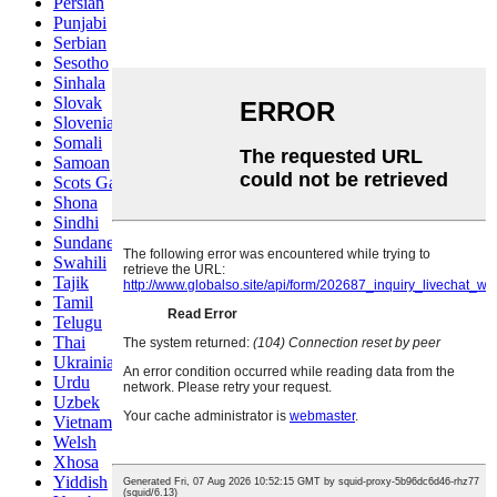
Persian
Punjabi
Serbian
Sesotho
Sinhala
Slovak
Slovenian
Somali
Samoan
Scots Gaelic
Shona
Sindhi
Sundanese
Swahili
Tajik
Tamil
Telugu
Thai
Ukrainian
Urdu
Uzbek
Vietnamese
Welsh
Xhosa
Yiddish