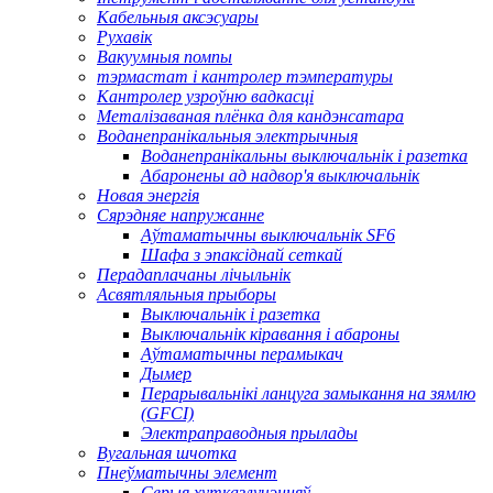
Кабельныя аксэсуары
Рухавік
Вакуумныя помпы
тэрмастат і кантролер тэмпературы
Кантролер узроўню вадкасці
Металізаваная плёнка для кандэнсатара
Воданепранікальныя электрычныя
Воданепранікальны выключальнік і разетка
Абаронены ад надвор'я выключальнік
Новая энергія
Сярэдняе напружанне
Аўтаматычны выключальнік SF6
Шафа з эпаксіднай сеткай
Перадаплачаны лічыльнік
Асвятляльныя прыборы
Выключальнік і разетка
Выключальнік кіравання і абароны
Аўтаматычны перамыкач
Дымер
Перарывальнікі ланцуга замыкання на зямлю
(GFCI)
Электраправодныя прылады
Вугальная шчотка
Пнеўматычны элемент
Серыя хутказлучэнняў