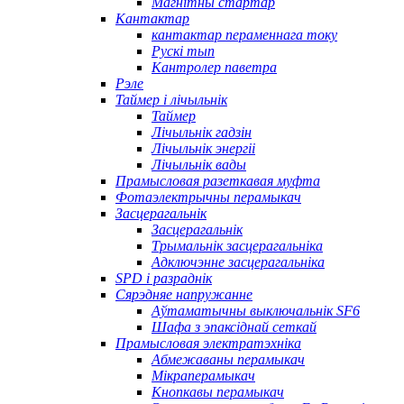
Магнітны стартар
Кантактар
кантактар ​​пераменнага току
Рускі тып
Кантролер паветра
Рэле
Таймер і лічыльнік
Таймер
Лічыльнік гадзін
Лічыльнік энергіі
Лічыльнік вады
Прамысловая разеткавая муфта
Фотаэлектрычны перамыкач
Засцерагальнік
Засцерагальнік
Трымальнік засцерагальніка
Адключэнне засцерагальніка
SPD і разраднік
Сярэдняе напружанне
Аўтаматычны выключальнік SF6
Шафа з эпаксіднай сеткай
Прамысловая электратэхніка
Абмежаваны перамыкач
Мікраперамыкач
Кнопкавы перамыкач