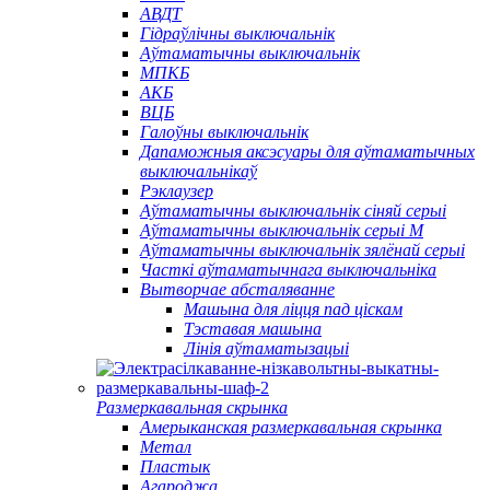
АВДТ
Гідраўлічны выключальнік
Аўтаматычны выключальнік
МПКБ
АКБ
ВЦБ
Галоўны выключальнік
Дапаможныя аксэсуары для аўтаматычных
выключальнікаў
Рэклаузер
Аўтаматычны выключальнік сіняй серыі
Аўтаматычны выключальнік серыі M
Аўтаматычны выключальнік зялёнай серыі
Часткі аўтаматычнага выключальніка
Вытворчае абсталяванне
Машына для ліцця пад ціскам
Тэставая машына
Лінія аўтаматызацыі
Размеркавальная скрынка
Амерыканская размеркавальная скрынка
Метал
Пластык
Агароджа