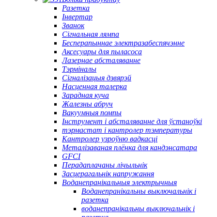
Разетка
Інвертар
Званок
Сігнальная лямпа
Бесперапыннае электразабеспячэнне
Аксесуары для пыласоса
Лазернае абсталяванне
Тэрміналы
Сігналізацыя дзвярэй
Насценная талерка
Зарадная куча
Жалезны абруч
Вакуумныя помпы
Інструмент і абсталяванне для ўстаноўкі
тэрмастат і кантролер тэмпературы
Кантролер узроўню вадкасці
Металізаваная плёнка для кандэнсатара
GFCI
Перадаплачаны лічыльнік
Засцерагальнік напружання
Воданепранікальныя электрычныя
Воданепранікальны выключальнік і
разетка
воданепранікальны выключальнік і