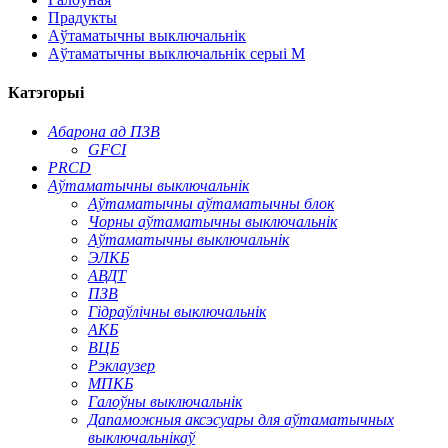
Прадукты
Аўтаматычны выключальнік
Аўтаматычны выключальнік серыі M
Катэгорыі
Абарона ад ПЗВ
GFCI
PRCD
Аўтаматычны выключальнік
Аўтаматычны аўтаматычны блок
Чорны аўтаматычны выключальнік
Аўтаматычны выключальнік
ЭЛКБ
АВДТ
ПЗВ
Гідраўлічны выключальнік
АКБ
ВЦБ
Рэклаузер
МПКБ
Галоўны выключальнік
Дапаможныя аксэсуары для аўтаматычных
выключальнікаў