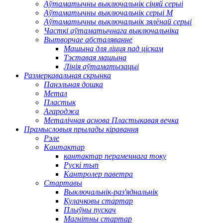
Аўтаматычны выключальнік сіняй серыі
Аўтаматычны выключальнік серыі M
Аўтаматычны выключальнік зялёнай серыі
Часткі аўтаматычнага выключальніка
Вытворчае абсталяванне
Машына для ліцця пад ціскам
Тэставая машына
Лінія аўтаматызацыі
Размеркавальная скрынка
Панэльная дошка
Метал
Пластык
Агароджа
Металічная аснова Пластыкавая вечка
Прамысловыя прылады кіравання
Рэле
Кантактар
кантактар ​​пераменнага току
Рускі тып
Кантролер паветра
Стартавы
Выключальнік-раз'яднальнік
Кулачковы стартар
Плыўны пускач
Магнітны стартар