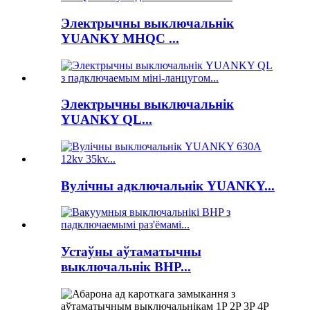
Электрычны выключальнік
YUANKY MHQC ...
Электрычны выключальнік
YUANKY QL...
Вулічны адключальнік YUANKY...
Устаўны аўтаматычны
выключальнік BHP...