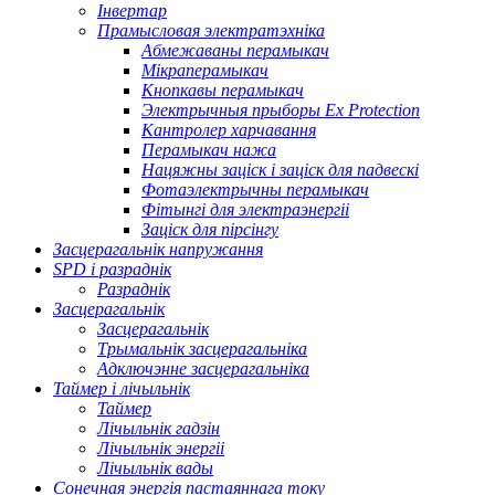
Інвертар
Прамысловая электратэхніка
Абмежаваны перамыкач
Мікраперамыкач
Кнопкавы перамыкач
Электрычныя прыборы Ex Protection
Кантролер харчавання
Перамыкач нажа
Нацяжны заціск і заціск для падвескі
Фотаэлектрычны перамыкач
Фітынгі для электраэнергіі
Заціск для пірсінгу
Засцерагальнік напружання
SPD і разраднік
Разраднік
Засцерагальнік
Засцерагальнік
Трымальнік засцерагальніка
Адключэнне засцерагальніка
Таймер і лічыльнік
Таймер
Лічыльнік гадзін
Лічыльнік энергіі
Лічыльнік вады
Сонечная энергія пастаяннага току