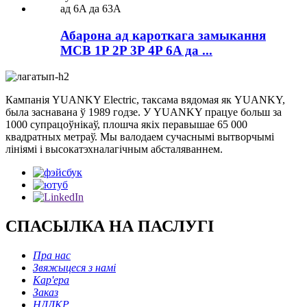
Абарона ад кароткага замыкання
MCB 1P 2P 3P 4P 6A да ...
Кампанія YUANKY Electric, таксама вядомая як YUANKY,
была заснавана ў 1989 годзе. У YUANKY працуе больш за
1000 супрацоўнікаў, плошча якіх перавышае 65 000
квадратных метраў. Мы валодаем сучаснымі вытворчымі
лініямі і высокатэхналагічным абсталяваннем.
СПАСЫЛКА НА ПАСЛУГІ
Пра нас
Звяжыцеся з намі
Кар'ера
Заказ
НДДКР