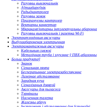
Разумны выключальнік
Аўтаабароўнік
Радыёкантролер
Разумны замок
Праграмуемы кантролер
Вектарны канвертар
Мікракамп'ютарны інтэлектуальны абаронца
Разумны выключальнік і разетка Wi-Fi
Электратэхнічныя аксэсуары
Выбухаабароненая электрычная
Электрамантажныя аксэсуары
Кабельныя сцяжкі
Металічная труба і злучэнне ў ПВХ-абалонцы
Больш прадуктаў
Званок
Сігнальная лямпа
Бесперапыннае электразабеспячэнне
Лазернае абсталяванне
Зарадная куча
Сігналізацыя дзвярэй
Аксесуары для пыласоса
Тэрміналы
Насценная талерка
Жалезны абруч
Інструмент і абсталяванне для ўстаноўкі