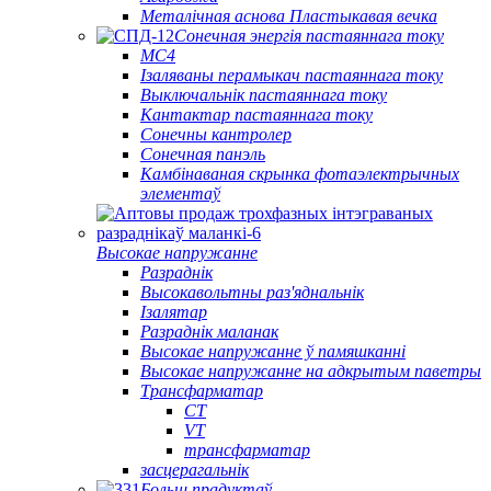
Металічная аснова Пластыкавая вечка
Сонечная энергія пастаяннага току
МС4
Ізаляваны перамыкач пастаяннага току
Выключальнік пастаяннага току
Кантактар ​​пастаяннага току
Сонечны кантролер
Сонечная панэль
Камбінаваная скрынка фотаэлектрычных
элементаў
Высокае напружанне
Разраднік
Высокавольтны раз'яднальнік
Ізалятар
Разраднік маланак
Высокае напружанне ў памяшканні
Высокае напружанне на адкрытым паветры
Трансфарматар
CT
VT
трансфарматар
засцерагальнік
Больш прадуктаў