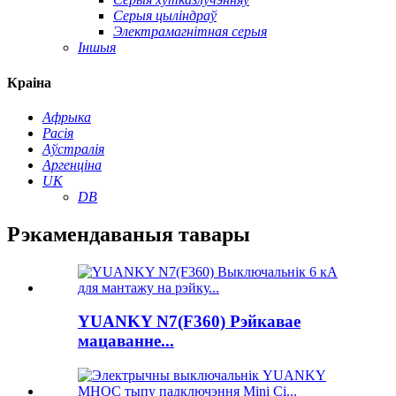
Серыя цыліндраў
Электрамагнітная серыя
Іншыя
Краіна
Афрыка
Расія
Аўстралія
Аргенціна
UK
DB
Рэкамендаваныя тавары
YUANKY N7(F360) Рэйкавае
мацаванне...