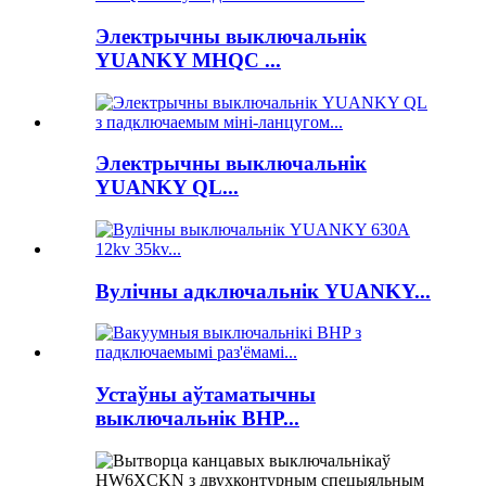
Электрычны выключальнік
YUANKY MHQC ...
Электрычны выключальнік
YUANKY QL...
Вулічны адключальнік YUANKY...
Устаўны аўтаматычны
выключальнік BHP...