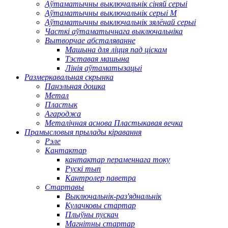
Аўтаматычны выключальнік сіняй серыі
Аўтаматычны выключальнік серыі M
Аўтаматычны выключальнік зялёнай серыі
Часткі аўтаматычнага выключальніка
Вытворчае абсталяванне
Машына для ліцця пад ціскам
Тэставая машына
Лінія аўтаматызацыі
Размеркавальная скрынка
Панэльная дошка
Метал
Пластык
Агароджа
Металічная аснова Пластыкавая вечка
Прамысловыя прылады кіравання
Рэле
Кантактар
кантактар ​​пераменнага току
Рускі тып
Кантролер паветра
Стартавы
Выключальнік-раз'яднальнік
Кулачковы стартар
Плыўны пускач
Магнітны стартар