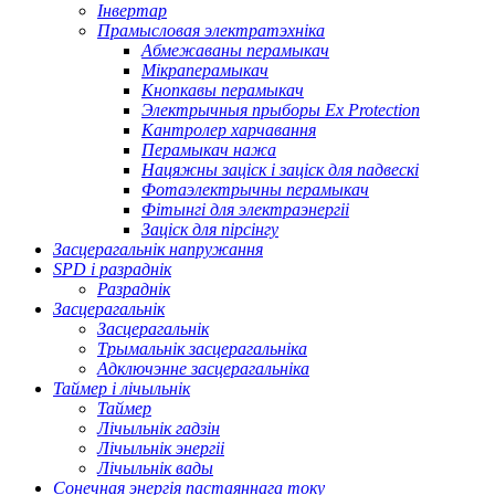
Інвертар
Прамысловая электратэхніка
Абмежаваны перамыкач
Мікраперамыкач
Кнопкавы перамыкач
Электрычныя прыборы Ex Protection
Кантролер харчавання
Перамыкач нажа
Нацяжны заціск і заціск для падвескі
Фотаэлектрычны перамыкач
Фітынгі для электраэнергіі
Заціск для пірсінгу
Засцерагальнік напружання
SPD і разраднік
Разраднік
Засцерагальнік
Засцерагальнік
Трымальнік засцерагальніка
Адключэнне засцерагальніка
Таймер і лічыльнік
Таймер
Лічыльнік гадзін
Лічыльнік энергіі
Лічыльнік вады
Сонечная энергія пастаяннага току