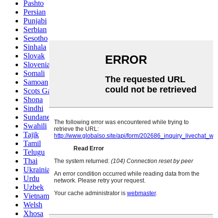
Pashto
Persian
Punjabi
Serbian
Sesotho
Sinhala
Slovak
Slovenian
Somali
Samoan
Scots Gaelic
Shona
Sindhi
Sundanese
Swahili
Tajik
Tamil
Telugu
Thai
Ukrainian
Urdu
Uzbek
Vietnamese
Welsh
Xhosa