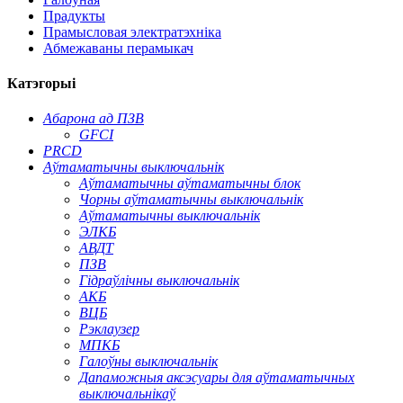
Прадукты
Прамысловая электратэхніка
Абмежаваны перамыкач
Катэгорыі
Абарона ад ПЗВ
GFCI
PRCD
Аўтаматычны выключальнік
Аўтаматычны аўтаматычны блок
Чорны аўтаматычны выключальнік
Аўтаматычны выключальнік
ЭЛКБ
АВДТ
ПЗВ
Гідраўлічны выключальнік
АКБ
ВЦБ
Рэклаузер
МПКБ
Галоўны выключальнік
Дапаможныя аксэсуары для аўтаматычных
выключальнікаў