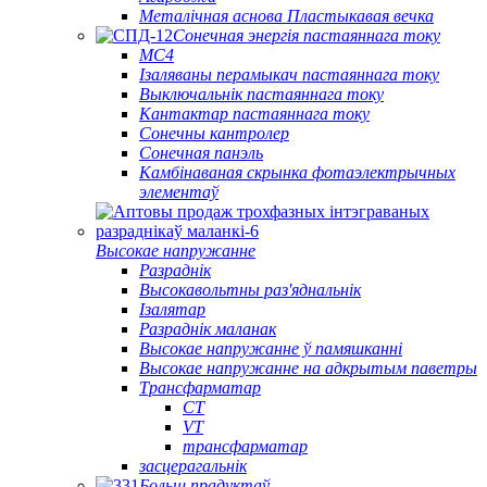
Металічная аснова Пластыкавая вечка
Сонечная энергія пастаяннага току
МС4
Ізаляваны перамыкач пастаяннага току
Выключальнік пастаяннага току
Кантактар ​​пастаяннага току
Сонечны кантролер
Сонечная панэль
Камбінаваная скрынка фотаэлектрычных
элементаў
Высокае напружанне
Разраднік
Высокавольтны раз'яднальнік
Ізалятар
Разраднік маланак
Высокае напружанне ў памяшканні
Высокае напружанне на адкрытым паветры
Трансфарматар
CT
VT
трансфарматар
засцерагальнік
Больш прадуктаў