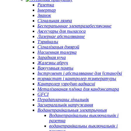
Разетка
Інвертар
Званок
Сігнальная лямпа
Бесперапыннае электразабеспячэнне
Аксесуары для пыласоса
Лазернае абсталяванне
Тэрміналы
Сігналізацыя дзвярэй
Насценная талерка
Зарадная куча
Жалезны абруч
Вакуумныя помпы
Інструмент і абсталяванне для ўстаноўкі
тэрмастат і кантролер тэмпературы
Кантролер узроўню вадкасці
Металізаваная плёнка для кандэнсатара
GFCI
Перадаплачаны лічыльнік
Засцерагальнік напружання
Воданепранікальныя электрычныя
Воданепранікальны выключальнік і
разетка
воданепранікальны выключальнік і