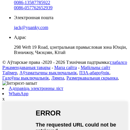
0086-13587785922
0086-057762652939
Электронная пошта
jack@yuanky.com
Адрас
298 Weft 19 Road, цэнтральная прамысловая зона Юэцін,
Вэньчжоу, Чжэцзян, Кітай
© Аўтарскае права -2020 - 2026 Тэхнічная падтрымка:
глабалсо
Рэкамендаваныя тавары
-
Мапа сайта
-
Мабільны сайт
Таймер
,
Аўтаматычны выключальнік
,
ПЗА-абароўнік
,
Галоўны выключальнік
,
Лямпа
,
Размеркавальная скрынка
,
Адправіць электронны ліст
WhatsApp
x