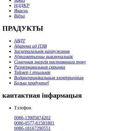
Заказ
НДДКР
Якасць
Відэа
ПРАДУКТЫ
АВДТ
Абарона ад ПЗВ
Засцерагальнік напружання
Аўтаматычны выключальнік
Сонечная энергія пастаяннага току
Размеркавальная скрынка
Таймер і лічыльнік
Воданепранікальныя электрычныя
Больш прадуктаў
кантактная інфармацыя
Тэлефон
0086-13905874202
0086-0577-61581801
0086-18167290551