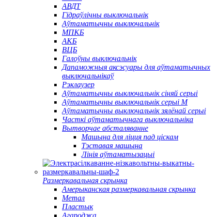
АВДТ
Гідраўлічны выключальнік
Аўтаматычны выключальнік
МПКБ
АКБ
ВЦБ
Галоўны выключальнік
Дапаможныя аксэсуары для аўтаматычных
выключальнікаў
Рэклаузер
Аўтаматычны выключальнік сіняй серыі
Аўтаматычны выключальнік серыі M
Аўтаматычны выключальнік зялёнай серыі
Часткі аўтаматычнага выключальніка
Вытворчае абсталяванне
Машына для ліцця пад ціскам
Тэставая машына
Лінія аўтаматызацыі
Размеркавальная скрынка
Амерыканская размеркавальная скрынка
Метал
Пластык
Агароджа