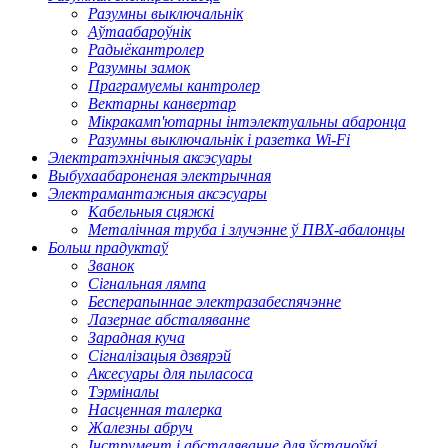
Разумны выключальнік
Аўтаабароўнік
Радыёкантролер
Разумны замок
Праграмуемы кантролер
Вектарны канвертар
Мікракамп'ютарны інтэлектуальны абаронца
Разумны выключальнік і разетка Wi-Fi
Электратэхнічныя аксэсуары
Выбухаабароненая электрычная
Электрамантажныя аксэсуары
Кабельныя сцяжкі
Металічная труба і злучэнне ў ПВХ-абалонцы
Больш прадуктаў
Званок
Сігнальная лямпа
Бесперапыннае электразабеспячэнне
Лазернае абсталяванне
Зарадная куча
Сігналізацыя дзвярэй
Аксесуары для пыласоса
Тэрміналы
Насценная талерка
Жалезны абруч
Інструмент і абсталяванне для ўстаноўкі