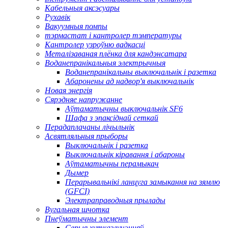
Кабельныя аксэсуары
Рухавік
Вакуумныя помпы
тэрмастат і кантролер тэмпературы
Кантролер узроўню вадкасці
Металізаваная плёнка для кандэнсатара
Воданепранікальныя электрычныя
Воданепранікальны выключальнік і разетка
Абаронены ад надвор'я выключальнік
Новая энергія
Сярэдняе напружанне
Аўтаматычны выключальнік SF6
Шафа з эпаксіднай сеткай
Перадаплачаны лічыльнік
Асвятляльныя прыборы
Выключальнік і разетка
Выключальнік кіравання і абароны
Аўтаматычны перамыкач
Дымер
Перарывальнікі ланцуга замыкання на зямлю
(GFCI)
Электраправодныя прылады
Вугальная шчотка
Пнеўматычны элемент
Серыя хутказлучэнняў