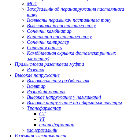
МС4
Захоўвальнік ад перанапружання пастаяннага
току
Ізаляваны перамыкач пастаяннага току
Выключальнік пастаяннага току
Сонечны камбінатар
Кантактар ​​пастаяннага току
Сонечны кантролер
Сонечная панэль
Камбінаваная скрынка фотаэлектрычных
элементаў
Прамысловая разеткавая муфта
Разетка
Высокае напружанне
Высокавольтны раз'яднальнік
Ізалятар
Разраднік маланак
Высокае напружанне ў памяшканні
Высокае напружанне на адкрытым паветры
Трансфарматар
CT
VT
трансфарматар
засцерагальнік
Разумная электрычнасць