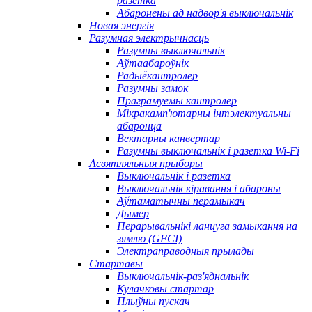
разетка
Абаронены ад надвор'я выключальнік
Новая энергія
Разумная электрычнасць
Разумны выключальнік
Аўтаабароўнік
Радыёкантролер
Разумны замок
Праграмуемы кантролер
Мікракамп'ютарны інтэлектуальны
абаронца
Вектарны канвертар
Разумны выключальнік і разетка Wi-Fi
Асвятляльныя прыборы
Выключальнік і разетка
Выключальнік кіравання і абароны
Аўтаматычны перамыкач
Дымер
Перарывальнікі ланцуга замыкання на
зямлю (GFCI)
Электраправодныя прылады
Стартавы
Выключальнік-раз'яднальнік
Кулачковы стартар
Плыўны пускач