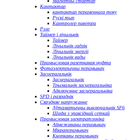
Магнітны стартар
Кантактар
кантактар ​​пераменнага току
Рускі тып
Кантролер паветра
Рэле
Таймер і лічыльнік
Таймер
Лічыльнік гадзін
Лічыльнік энергіі
Лічыльнік вады
Прамысловая разеткавая муфта
Фотаэлектрычны перамыкач
Засцерагальнік
Засцерагальнік
Трымальнік засцерагальніка
Адключэнне засцерагальніка
SPD і разраднік
Сярэдняе напружанне
Аўтаматычны выключальнік SF6
Шафа з эпаксіднай сеткай
Прамысловая электратэхніка
Абмежаваны перамыкач
Мікраперамыкач
Кнопкавы перамыкач