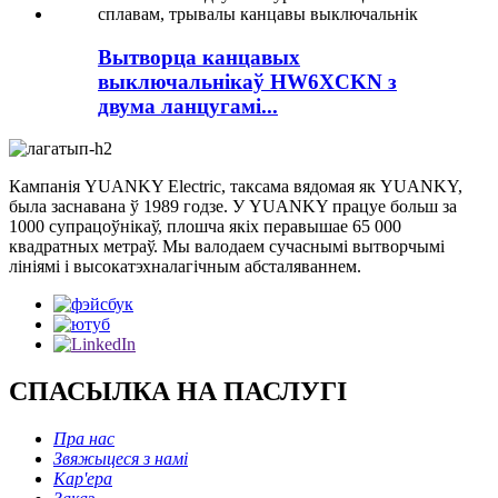
Вытворца канцавых
выключальнікаў HW6XCKN з
двума ланцугамі...
Кампанія YUANKY Electric, таксама вядомая як YUANKY,
была заснавана ў 1989 годзе. У YUANKY працуе больш за
1000 супрацоўнікаў, плошча якіх перавышае 65 000
квадратных метраў. Мы валодаем сучаснымі вытворчымі
лініямі і высокатэхналагічным абсталяваннем.
СПАСЫЛКА НА ПАСЛУГІ
Пра нас
Звяжыцеся з намі
Кар'ера