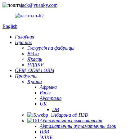
jack@yuanky.com
English
Галоўная
Пра нас
Экскурсія па фабрыцы
Відэа
Якасць
НДДКР
OEM, ODM і OBM
Прадукты
Краіна
Афрыка
Расія
Аўстралія
UK
DB
Абарона ад ПЗВ
Аўтаматычны выключальнік
Аўтаматычны аўтаматычны блок
ПЗВ
ЭЛКБ