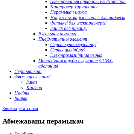
Электрычныя прыборы Ex Protection
Кантролер харчавання
Перамыкач нажа
Нацяжны заціск і заціск для падвескі
Фітынгі для электраэнергіі
Заціск для пірсінгу
Вугальная шчотка
Пнеўматычны элемент
Серыя хутказлучэнняў
Серыя цыліндраў
Электрамагнітная серыя
Металічная труба і злучэнне ў ПВХ-
абалонцы
Сертыфікат
Звяжыцеся з намі
Заказ
Кар'ера
Навіны
Іншыя
Звяжыцеся з намі
Абмежаваны перамыкач
Галоўная