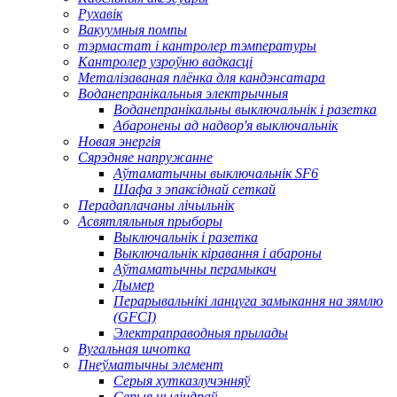
Рухавік
Вакуумныя помпы
тэрмастат і кантролер тэмпературы
Кантролер узроўню вадкасці
Металізаваная плёнка для кандэнсатара
Воданепранікальныя электрычныя
Воданепранікальны выключальнік і разетка
Абаронены ад надвор'я выключальнік
Новая энергія
Сярэдняе напружанне
Аўтаматычны выключальнік SF6
Шафа з эпаксіднай сеткай
Перадаплачаны лічыльнік
Асвятляльныя прыборы
Выключальнік і разетка
Выключальнік кіравання і абароны
Аўтаматычны перамыкач
Дымер
Перарывальнікі ланцуга замыкання на зямлю
(GFCI)
Электраправодныя прылады
Вугальная шчотка
Пнеўматычны элемент
Серыя хутказлучэнняў
Серыя цыліндраў