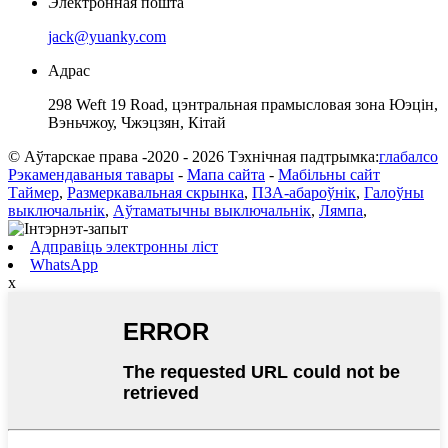
Электронная пошта
jack@yuanky.com
Адрас
298 Weft 19 Road, цэнтральная прамысловая зона Юэцін,
Вэньчжоу, Чжэцзян, Кітай
© Аўтарскае права -2020 - 2026 Тэхнічная падтрымка:
глабалсо
Рэкамендаваныя тавары
-
Мапа сайта
-
Мабільны сайт
Таймер
,
Размеркавальная скрынка
,
ПЗА-абароўнік
,
Галоўны
выключальнік
,
Аўтаматычны выключальнік
,
Лямпа
,
Адправіць электронны ліст
WhatsApp
x