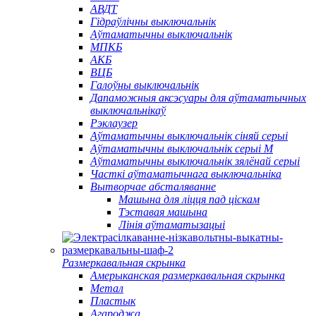
АВДТ
Гідраўлічны выключальнік
Аўтаматычны выключальнік
МПКБ
АКБ
ВЦБ
Галоўны выключальнік
Дапаможныя аксэсуары для аўтаматычных
выключальнікаў
Рэклаузер
Аўтаматычны выключальнік сіняй серыі
Аўтаматычны выключальнік серыі M
Аўтаматычны выключальнік зялёнай серыі
Часткі аўтаматычнага выключальніка
Вытворчае абсталяванне
Машына для ліцця пад ціскам
Тэставая машына
Лінія аўтаматызацыі
Размеркавальная скрынка
Амерыканская размеркавальная скрынка
Метал
Пластык
Агароджа