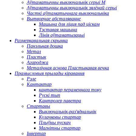
Аўтаматычны выключальнік серыі M
Аўтаматычны выключальнік зялёнай серыі
Часткі аўтаматычнага выключальніка
Вытворчае абсталяванне
Машына для ліцця пад ціскам
Тэставая машына
Лінія аўтаматызацыі
Размеркавальная скрынка
Панэльная дошка
Метал
Пластык
Агароджа
Металічная аснова Пластыкавая вечка
Прамысловыя прылады кіравання
Рэле
Кантактар
кантактар ​​пераменнага току
Рускі тып
Кантролер паветра
Стартавы
Выключальнік-раз'яднальнік
Кулачковы стартар
Плыўны пускач
Магнітны стартар
Інвертар