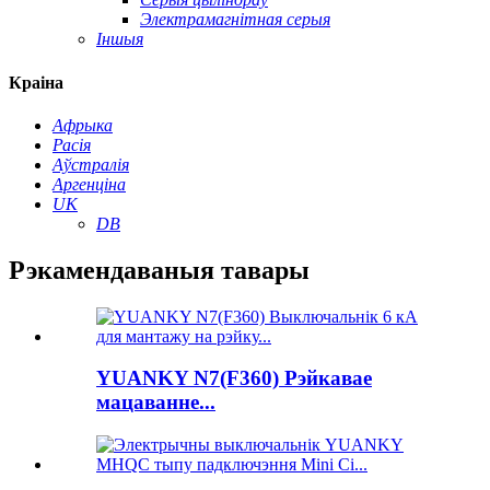
Электрамагнітная серыя
Іншыя
Краіна
Афрыка
Расія
Аўстралія
Аргенціна
UK
DB
Рэкамендаваныя тавары
YUANKY N7(F360) Рэйкавае
мацаванне...