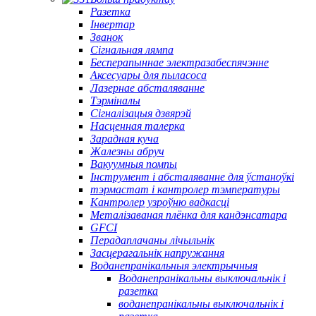
Разетка
Інвертар
Званок
Сігнальная лямпа
Бесперапыннае электразабеспячэнне
Аксесуары для пыласоса
Лазернае абсталяванне
Тэрміналы
Сігналізацыя дзвярэй
Насценная талерка
Зарадная куча
Жалезны абруч
Вакуумныя помпы
Інструмент і абсталяванне для ўстаноўкі
тэрмастат і кантролер тэмпературы
Кантролер узроўню вадкасці
Металізаваная плёнка для кандэнсатара
GFCI
Перадаплачаны лічыльнік
Засцерагальнік напружання
Воданепранікальныя электрычныя
Воданепранікальны выключальнік і
разетка
воданепранікальны выключальнік і