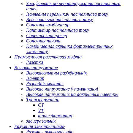
Захоўвальнік ад перанапружання пастаяннага
току
Ізаляваны перамыкач пастаяннага току
Выключальнік пастаяннага току
Сонечны камбінатар
Кантактар ​​пастаяннага току
Сонечны кантролер
Сонечная панэль
Камбінаваная скрынка фотаэлектрычных
элементаў
Прамысловая разеткавая муфта
Разетка
Высокае напружанне
Высокавольтны раз'яднальнік
Ізалятар
Разраднік маланак
Высокае напружанне ў памяшканні
Высокае напружанне на адкрытым паветры
Трансфарматар
CT
VT
трансфарматар
засцерагальнік
Разумная электрычнасць
Разумны выключальнік