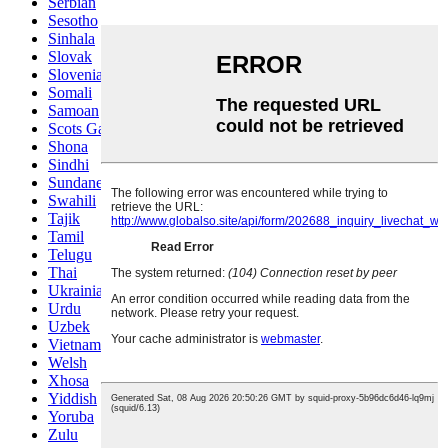
Serbian
Sesotho
Sinhala
Slovak
Slovenian
Somali
Samoan
Scots Gaelic
Shona
Sindhi
Sundanese
Swahili
Tajik
Tamil
Telugu
Thai
Ukrainian
Urdu
Uzbek
Vietnamese
Welsh
Xhosa
Yiddish
Yoruba
Zulu