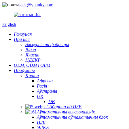
jack@yuanky.com
English
Галоўная
Пра нас
Экскурсія па фабрыцы
Відэа
Якасць
НДДКР
OEM, ODM і OBM
Прадукты
Краіна
Афрыка
Расія
Аўстралія
UK
DB
Абарона ад ПЗВ
Аўтаматычны выключальнік
Аўтаматычны аўтаматычны блок
ПЗВ
ЭЛКБ