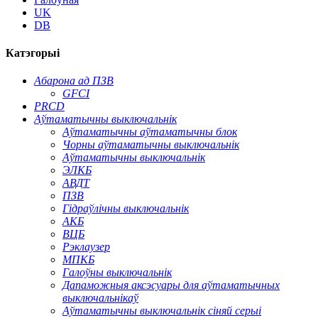
UK
DB
Катэгорыі
Абарона ад ПЗВ
GFCI
PRCD
Аўтаматычны выключальнік
Аўтаматычны аўтаматычны блок
Чорны аўтаматычны выключальнік
Аўтаматычны выключальнік
ЭЛКБ
АВДТ
ПЗВ
Гідраўлічны выключальнік
АКБ
ВЦБ
Рэклаузер
МПКБ
Галоўны выключальнік
Дапаможныя аксэсуары для аўтаматычных
выключальнікаў
Аўтаматычны выключальнік сіняй серыі