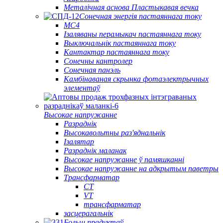
Металічная аснова Пластыкавая вечка
Сонечная энергія пастаяннага току
МС4
Ізаляваны перамыкач пастаяннага току
Выключальнік пастаяннага току
Кантактар ​​пастаяннага току
Сонечны кантролер
Сонечная панэль
Камбінаваная скрынка фотаэлектрычных
элементаў
Высокае напружанне
Разраднік
Высокавольтны раз'яднальнік
Ізалятар
Разраднік маланак
Высокае напружанне ў памяшканні
Высокае напружанне на адкрытым паветры
Трансфарматар
CT
VT
трансфарматар
засцерагальнік
Больш прадуктаў