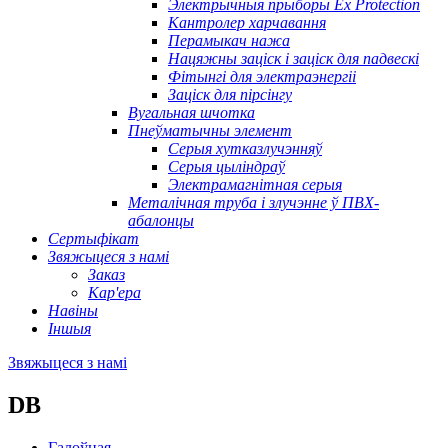
Электрычныя прыборы Ex Protection
Кантролер харчавання
Перамыкач нажа
Нацяжны заціск і заціск для падвескі
Фітынгі для электраэнергіі
Заціск для пірсінгу
Вугальная шчотка
Пнеўматычны элемент
Серыя хутказлучэнняў
Серыя цыліндраў
Электрамагнітная серыя
Металічная труба і злучэнне ў ПВХ-
абалонцы
Сертыфікат
Звяжыцеся з намі
Заказ
Кар'ера
Навіны
Іншыя
Звяжыцеся з намі
DB
Галоўная