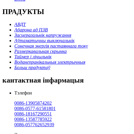
ПРАДУКТЫ
АВДТ
Абарона ад ПЗВ
Засцерагальнік напружання
Аўтаматычны выключальнік
Сонечная энергія пастаяннага току
Размеркавальная скрынка
Таймер і лічыльнік
Воданепранікальныя электрычныя
Больш прадуктаў
кантактная інфармацыя
Тэлефон
0086-13905874202
0086-0577-61581801
0086-18167290551
0086-13587785922
0086-057762652939