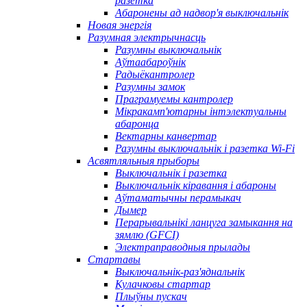
разетка
Абаронены ад надвор'я выключальнік
Новая энергія
Разумная электрычнасць
Разумны выключальнік
Аўтаабароўнік
Радыёкантролер
Разумны замок
Праграмуемы кантролер
Мікракамп'ютарны інтэлектуальны
абаронца
Вектарны канвертар
Разумны выключальнік і разетка Wi-Fi
Асвятляльныя прыборы
Выключальнік і разетка
Выключальнік кіравання і абароны
Аўтаматычны перамыкач
Дымер
Перарывальнікі ланцуга замыкання на
зямлю (GFCI)
Электраправодныя прылады
Стартавы
Выключальнік-раз'яднальнік
Кулачковы стартар
Плыўны пускач