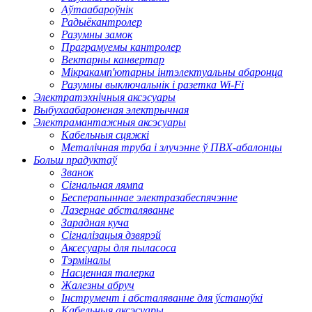
Аўтаабароўнік
Радыёкантролер
Разумны замок
Праграмуемы кантролер
Вектарны канвертар
Мікракамп'ютарны інтэлектуальны абаронца
Разумны выключальнік і разетка Wi-Fi
Электратэхнічныя аксэсуары
Выбухаабароненая электрычная
Электрамантажныя аксэсуары
Кабельныя сцяжкі
Металічная труба і злучэнне ў ПВХ-абалонцы
Больш прадуктаў
Званок
Сігнальная лямпа
Бесперапыннае электразабеспячэнне
Лазернае абсталяванне
Зарадная куча
Сігналізацыя дзвярэй
Аксесуары для пыласоса
Тэрміналы
Насценная талерка
Жалезны абруч
Інструмент і абсталяванне для ўстаноўкі
Кабельныя аксэсуары