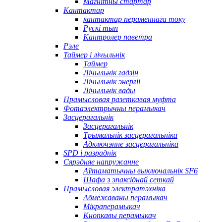
Магнітны стартар
Кантактар
кантактар ​​пераменнага току
Рускі тып
Кантролер паветра
Рэле
Таймер і лічыльнік
Таймер
Лічыльнік гадзін
Лічыльнік энергіі
Лічыльнік вады
Прамысловая разеткавая муфта
Фотаэлектрычны перамыкач
Засцерагальнік
Засцерагальнік
Трымальнік засцерагальніка
Адключэнне засцерагальніка
SPD і разраднік
Сярэдняе напружанне
Аўтаматычны выключальнік SF6
Шафа з эпаксіднай сеткай
Прамысловая электратэхніка
Абмежаваны перамыкач
Мікраперамыкач
Кнопкавы перамыкач