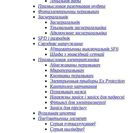
Лічыльнік вады
Прамысловая разеткавая муфта
Фотаэлектрычны перамыкач
Засцерагальнік
Засцерагальнік
Трымальнік засцерагальніка
Адключэнне засцерагальніка
SPD і разраднік
Сярэдняе напружанне
Аўтаматычны выключальнік SF6
Шафа з эпаксіднай сеткай
Прамысловая электратэхніка
Абмежаваны перамыкач
Мікраперамыкач
Кнопкавы перамыкач
Электрычныя прыборы Ex Protection
Кантролер харчавання
Перамыкач нажа
Нацяжны заціск і заціск для падвескі
Фітынгі для электраэнергіі
Заціск для пірсінгу
Вугальная шчотка
Пнеўматычны элемент
Серыя хутказлучэнняў
Серыя цыліндраў