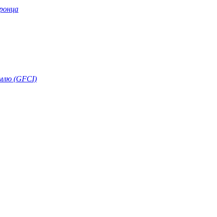
ронца
ямлю (GFCI)