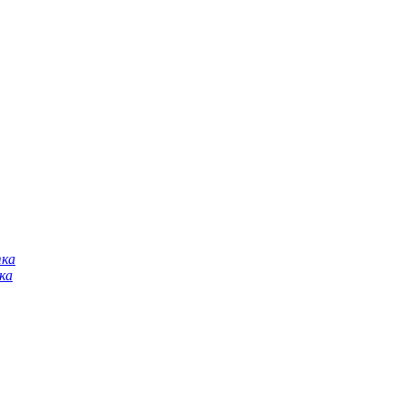
тка
ка