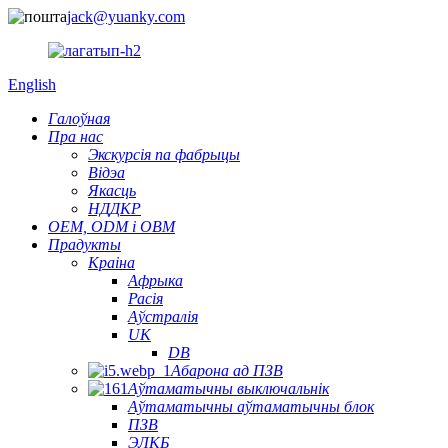
jack@yuanky.com
English
Галоўная
Пра нас
Экскурсія па фабрыцы
Відэа
Якасць
НДДКР
OEM, ODM і OBM
Прадукты
Краіна
Афрыка
Расія
Аўстралія
UK
DB
Абарона ад ПЗВ
Аўтаматычны выключальнік
Аўтаматычны аўтаматычны блок
ПЗВ
ЭЛКБ