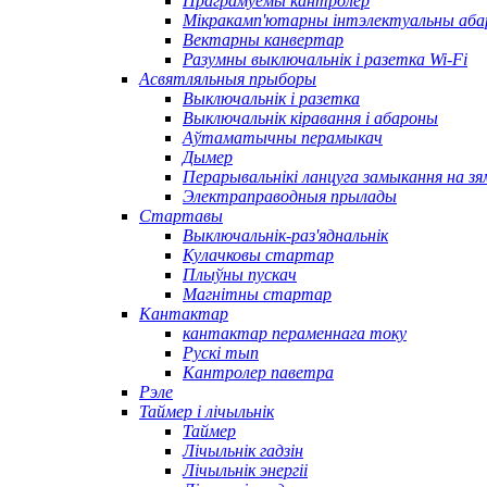
Праграмуемы кантролер
Мікракамп'ютарны інтэлектуальны аба
Вектарны канвертар
Разумны выключальнік і разетка Wi-Fi
Асвятляльныя прыборы
Выключальнік і разетка
Выключальнік кіравання і абароны
Аўтаматычны перамыкач
Дымер
Перарывальнікі ланцуга замыкання на з
Электраправодныя прылады
Стартавы
Выключальнік-раз'яднальнік
Кулачковы стартар
Плыўны пускач
Магнітны стартар
Кантактар
кантактар ​​пераменнага току
Рускі тып
Кантролер паветра
Рэле
Таймер і лічыльнік
Таймер
Лічыльнік гадзін
Лічыльнік энергіі