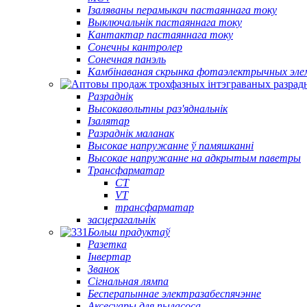
Ізаляваны перамыкач пастаяннага току
Выключальнік пастаяннага току
Кантактар ​​пастаяннага току
Сонечны кантролер
Сонечная панэль
Камбінаваная скрынка фотаэлектрычных эле
Разраднік
Высокавольтны раз'яднальнік
Ізалятар
Разраднік маланак
Высокае напружанне ў памяшканні
Высокае напружанне на адкрытым паветры
Трансфарматар
CT
VT
трансфарматар
засцерагальнік
Больш прадуктаў
Разетка
Інвертар
Званок
Сігнальная лямпа
Бесперапыннае электразабеспячэнне
Аксесуары для пыласоса