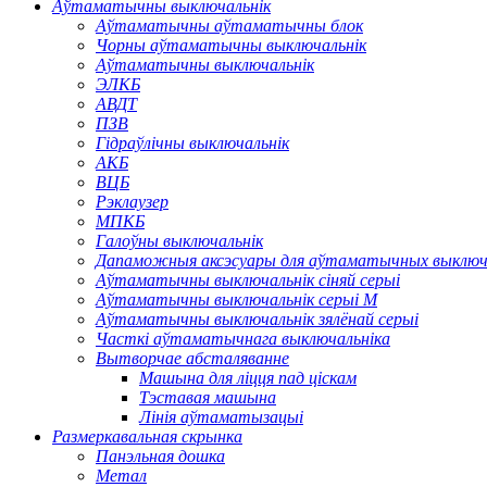
Аўтаматычны выключальнік
Аўтаматычны аўтаматычны блок
Чорны аўтаматычны выключальнік
Аўтаматычны выключальнік
ЭЛКБ
АВДТ
ПЗВ
Гідраўлічны выключальнік
АКБ
ВЦБ
Рэклаузер
МПКБ
Галоўны выключальнік
Дапаможныя аксэсуары для аўтаматычных выключ
Аўтаматычны выключальнік сіняй серыі
Аўтаматычны выключальнік серыі M
Аўтаматычны выключальнік зялёнай серыі
Часткі аўтаматычнага выключальніка
Вытворчае абсталяванне
Машына для ліцця пад ціскам
Тэставая машына
Лінія аўтаматызацыі
Размеркавальная скрынка
Панэльная дошка
Метал