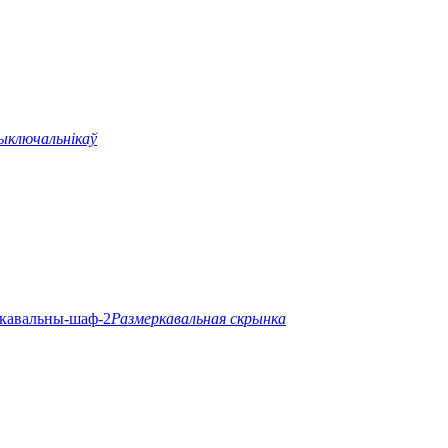
ыключальнікаў
Размеркавальная скрынка