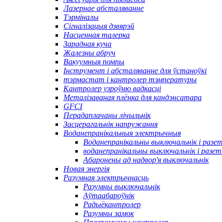
Лазернае абсталяванне
Тэрміналы
Сігналізацыя дзвярэй
Насценная талерка
Зарадная куча
Жалезны абруч
Вакуумныя помпы
Інструмент і абсталяванне для ўстаноўкі
тэрмастат і кантролер тэмпературы
Кантролер узроўню вадкасці
Металізаваная плёнка для кандэнсатара
GFCI
Перадаплачаны лічыльнік
Засцерагальнік напружання
Воданепранікальныя электрычныя
Воданепранікальны выключальнік і разе
воданепранікальны выключальнік і разет
Абаронены ад надвор'я выключальнік
Новая энергія
Разумная электрычнасць
Разумны выключальнік
Аўтаабароўнік
Радыёкантролер
Разумны замок