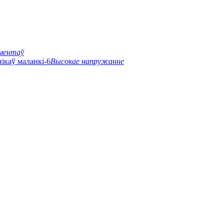
ментаў
Высокае напружанне