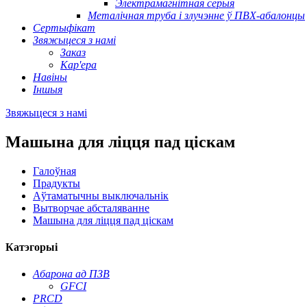
Электрамагнітная серыя
Металічная труба і злучэнне ў ПВХ-абалонцы
Сертыфікат
Звяжыцеся з намі
Заказ
Кар'ера
Навіны
Іншыя
Звяжыцеся з намі
Машына для ліцця пад ціскам
Галоўная
Прадукты
Аўтаматычны выключальнік
Вытворчае абсталяванне
Машына для ліцця пад ціскам
Катэгорыі
Абарона ад ПЗВ
GFCI
PRCD