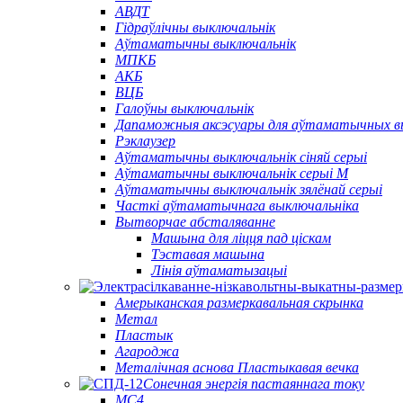
АВДТ
Гідраўлічны выключальнік
Аўтаматычны выключальнік
МПКБ
АКБ
ВЦБ
Галоўны выключальнік
Дапаможныя аксэсуары для аўтаматычных в
Рэклаузер
Аўтаматычны выключальнік сіняй серыі
Аўтаматычны выключальнік серыі M
Аўтаматычны выключальнік зялёнай серыі
Часткі аўтаматычнага выключальніка
Вытворчае абсталяванне
Машына для ліцця пад ціскам
Тэставая машына
Лінія аўтаматызацыі
Амерыканская размеркавальная скрынка
Метал
Пластык
Агароджа
Металічная аснова Пластыкавая вечка
Сонечная энергія пастаяннага току
МС4