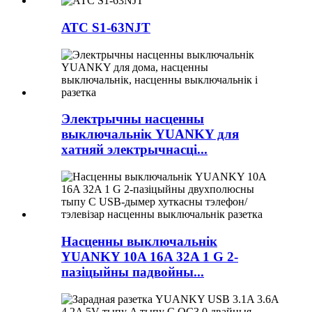
АТС S1-63NJT
Электрычны насценны
выключальнік YUANKY для
хатняй электрычнасці...
Насценны выключальнік
YUANKY 10A 16A 32A 1 G 2-
пазіцыйны падвойны...