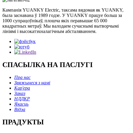
Кампанія YUANKY Electric, таксама вядомая як YUANKY,
была заснавана ў 1989 годзе. У YUANKY працуе больш за
1000 супрацоўнікаў, плошча якіх перавышае 65 000
квадратных метраў. Мы валодаем сучаснымі вытворчымі
лініямі і высокатэхналагічным абсталяваннем.
СПАСЫЛКА НА ПАСЛУГІ
Пра нас
Звяжыцеся з намі
Кар'ера
Заказ
НДДКР
Якасць
Відэа
ПРАДУКТЫ