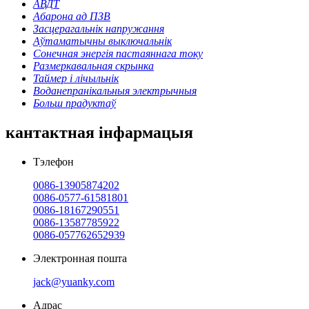
АВДТ
Абарона ад ПЗВ
Засцерагальнік напружання
Аўтаматычны выключальнік
Сонечная энергія пастаяннага току
Размеркавальная скрынка
Таймер і лічыльнік
Воданепранікальныя электрычныя
Больш прадуктаў
кантактная інфармацыя
Тэлефон
0086-13905874202
0086-0577-61581801
0086-18167290551
0086-13587785922
0086-057762652939
Электронная пошта
jack@yuanky.com
Адрас