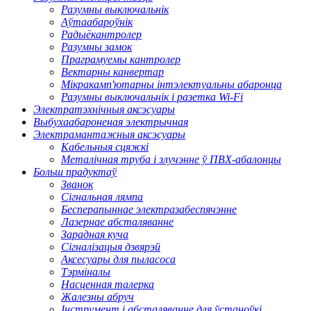
Разумны выключальнік
Аўтаабароўнік
Радыёкантролер
Разумны замок
Праграмуемы кантролер
Вектарны канвертар
Мікракамп'ютарны інтэлектуальны абаронца
Разумны выключальнік і разетка Wi-Fi
Электратэхнічныя аксэсуары
Выбухаабароненая электрычная
Электрамантажныя аксэсуары
Кабельныя сцяжкі
Металічная труба і злучэнне ў ПВХ-абалонцы
Больш прадуктаў
Званок
Сігнальная лямпа
Бесперапыннае электразабеспячэнне
Лазернае абсталяванне
Зарадная куча
Сігналізацыя дзвярэй
Аксесуары для пыласоса
Тэрміналы
Насценная талерка
Жалезны абруч
Інструмент і абсталяванне для ўстаноўкі