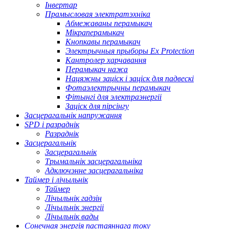
Інвертар
Прамысловая электратэхніка
Абмежаваны перамыкач
Мікраперамыкач
Кнопкавы перамыкач
Электрычныя прыборы Ex Protection
Кантролер харчавання
Перамыкач нажа
Нацяжны заціск і заціск для падвескі
Фотаэлектрычны перамыкач
Фітынгі для электраэнергіі
Заціск для пірсінгу
Засцерагальнік напружання
SPD і разраднік
Разраднік
Засцерагальнік
Засцерагальнік
Трымальнік засцерагальніка
Адключэнне засцерагальніка
Таймер і лічыльнік
Таймер
Лічыльнік гадзін
Лічыльнік энергіі
Лічыльнік вады
Сонечная энергія пастаяннага току