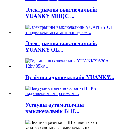
Электрычны выключальнік
YUANKY MHQC ...
Электрычны выключальнік
YUANKY QL...
Вулічны адключальнік YUANKY...
Устаўны аўтаматычны
выключальнік BHP...