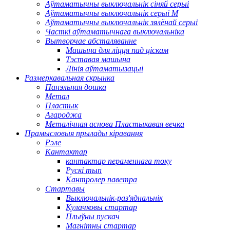
Аўтаматычны выключальнік сіняй серыі
Аўтаматычны выключальнік серыі M
Аўтаматычны выключальнік зялёнай серыі
Часткі аўтаматычнага выключальніка
Вытворчае абсталяванне
Машына для ліцця пад ціскам
Тэставая машына
Лінія аўтаматызацыі
Размеркавальная скрынка
Панэльная дошка
Метал
Пластык
Агароджа
Металічная аснова Пластыкавая вечка
Прамысловыя прылады кіравання
Рэле
Кантактар
кантактар ​​пераменнага току
Рускі тып
Кантролер паветра
Стартавы
Выключальнік-раз'яднальнік
Кулачковы стартар
Плыўны пускач
Магнітны стартар