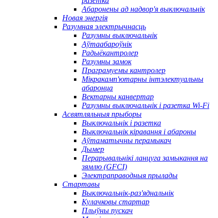
разетка
Абаронены ад надвор'я выключальнік
Новая энергія
Разумная электрычнасць
Разумны выключальнік
Аўтаабароўнік
Радыёкантролер
Разумны замок
Праграмуемы кантролер
Мікракамп'ютарны інтэлектуальны
абаронца
Вектарны канвертар
Разумны выключальнік і разетка Wi-Fi
Асвятляльныя прыборы
Выключальнік і разетка
Выключальнік кіравання і абароны
Аўтаматычны перамыкач
Дымер
Перарывальнікі ланцуга замыкання на
зямлю (GFCI)
Электраправодныя прылады
Стартавы
Выключальнік-раз'яднальнік
Кулачковы стартар
Плыўны пускач