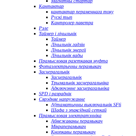
Магнітны стартар
Кантактар
кантактар ​​пераменнага току
Рускі тып
Кантролер паветра
Рэле
Таймер і лічыльнік
Таймер
Лічыльнік гадзін
Лічыльнік энергіі
Лічыльнік вады
Прамысловая разеткавая муфта
Фотаэлектрычны перамыкач
Засцерагальнік
Засцерагальнік
Трымальнік засцерагальніка
Адключэнне засцерагальніка
SPD і разраднік
Сярэдняе напружанне
Аўтаматычны выключальнік SF6
Шафа з эпаксіднай сеткай
Прамысловая электратэхніка
Абмежаваны перамыкач
Мікраперамыкач
Кнопкавы перамыкач