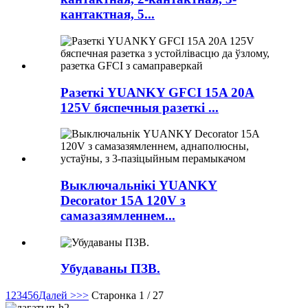
кантактная, 5...
Разеткі YUANKY GFCI 15A 20A
125V бяспечныя разеткі ...
Выключальнікі YUANKY
Decorator 15A 120V з
самазазямленнем...
Убудаваны ПЗВ.
1
2
3
4
5
6
Далей >
>>
Старонка 1 / 27