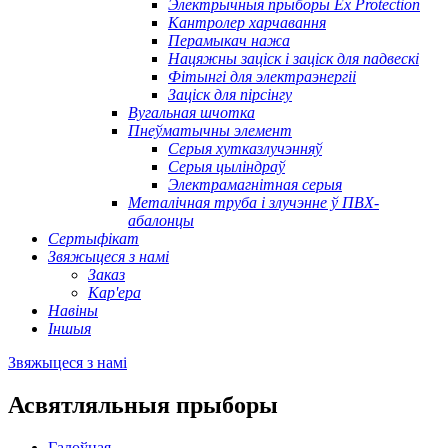
Электрычныя прыборы Ex Protection
Кантролер харчавання
Перамыкач нажа
Нацяжны заціск і заціск для падвескі
Фітынгі для электраэнергіі
Заціск для пірсінгу
Вугальная шчотка
Пнеўматычны элемент
Серыя хутказлучэнняў
Серыя цыліндраў
Электрамагнітная серыя
Металічная труба і злучэнне ў ПВХ-
абалонцы
Сертыфікат
Звяжыцеся з намі
Заказ
Кар'ера
Навіны
Іншыя
Звяжыцеся з намі
Асвятляльныя прыборы
Галоўная