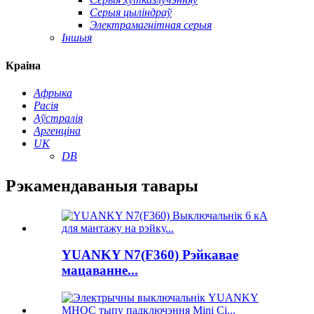
Серыя цыліндраў
Электрамагнітная серыя
Іншыя
Краіна
Афрыка
Расія
Аўстралія
Аргенціна
UK
DB
Рэкамендаваныя тавары
YUANKY N7(F360) Рэйкавае
мацаванне...