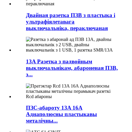
Двайная разетка ПЗВ з пластыка і
ультрафіялетавага
выключальніка, пераключаная
13A Разетка з падвойным
выключальнікам, абароненая ПЗВ,
з...
ПЗС-абароту 13A 16A
Аднаполюсны пластыкавы
металічны...