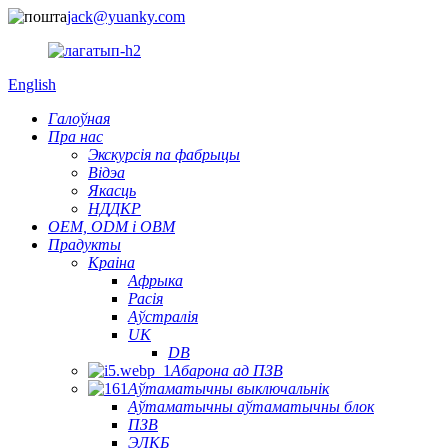
jack@yuanky.com
English
Галоўная
Пра нас
Экскурсія па фабрыцы
Відэа
Якасць
НДДКР
OEM, ODM і OBM
Прадукты
Краіна
Афрыка
Расія
Аўстралія
UK
DB
Абарона ад ПЗВ
Аўтаматычны выключальнік
Аўтаматычны аўтаматычны блок
ПЗВ
ЭЛКБ