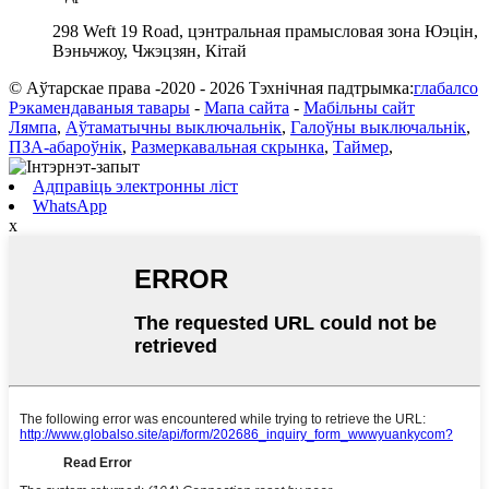
298 Weft 19 Road, цэнтральная прамысловая зона Юэцін,
Вэньчжоу, Чжэцзян, Кітай
© Аўтарскае права -2020 - 2026 Тэхнічная падтрымка:
глабалсо
Рэкамендаваныя тавары
-
Мапа сайта
-
Мабільны сайт
Лямпа
,
Аўтаматычны выключальнік
,
Галоўны выключальнік
,
ПЗА-абароўнік
,
Размеркавальная скрынка
,
Таймер
,
Адправіць электронны ліст
WhatsApp
x