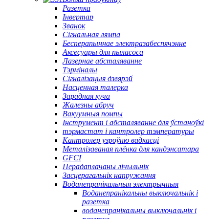
Разетка
Інвертар
Званок
Сігнальная лямпа
Бесперапыннае электразабеспячэнне
Аксесуары для пыласоса
Лазернае абсталяванне
Тэрміналы
Сігналізацыя дзвярэй
Насценная талерка
Зарадная куча
Жалезны абруч
Вакуумныя помпы
Інструмент і абсталяванне для ўстаноўкі
тэрмастат і кантролер тэмпературы
Кантролер узроўню вадкасці
Металізаваная плёнка для кандэнсатара
GFCI
Перадаплачаны лічыльнік
Засцерагальнік напружання
Воданепранікальныя электрычныя
Воданепранікальны выключальнік і
разетка
воданепранікальны выключальнік і