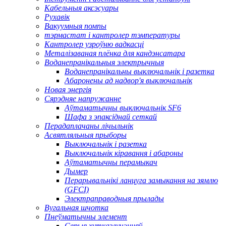
Кабельныя аксэсуары
Рухавік
Вакуумныя помпы
тэрмастат і кантролер тэмпературы
Кантролер узроўню вадкасці
Металізаваная плёнка для кандэнсатара
Воданепранікальныя электрычныя
Воданепранікальны выключальнік і разетка
Абаронены ад надвор'я выключальнік
Новая энергія
Сярэдняе напружанне
Аўтаматычны выключальнік SF6
Шафа з эпаксіднай сеткай
Перадаплачаны лічыльнік
Асвятляльныя прыборы
Выключальнік і разетка
Выключальнік кіравання і абароны
Аўтаматычны перамыкач
Дымер
Перарывальнікі ланцуга замыкання на зямлю
(GFCI)
Электраправодныя прылады
Вугальная шчотка
Пнеўматычны элемент
Серыя хутказлучэнняў