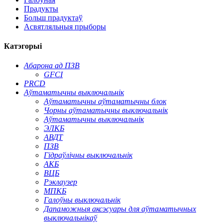
Прадукты
Больш прадуктаў
Асвятляльныя прыборы
Катэгорыі
Абарона ад ПЗВ
GFCI
PRCD
Аўтаматычны выключальнік
Аўтаматычны аўтаматычны блок
Чорны аўтаматычны выключальнік
Аўтаматычны выключальнік
ЭЛКБ
АВДТ
ПЗВ
Гідраўлічны выключальнік
АКБ
ВЦБ
Рэклаузер
МПКБ
Галоўны выключальнік
Дапаможныя аксэсуары для аўтаматычных
выключальнікаў