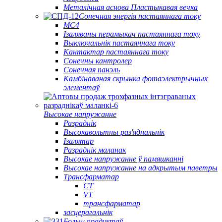
Металічная аснова Пластыкавая вечка
Сонечная энергія пастаяннага току
МС4
Ізаляваны перамыкач пастаяннага току
Выключальнік пастаяннага току
Кантактар ​​пастаяннага току
Сонечны кантролер
Сонечная панэль
Камбінаваная скрынка фотаэлектрычных
элементаў
Высокае напружанне
Разраднік
Высокавольтны раз'яднальнік
Ізалятар
Разраднік маланак
Высокае напружанне ў памяшканні
Высокае напружанне на адкрытым паветры
Трансфарматар
CT
VT
трансфарматар
засцерагальнік
Больш прадуктаў