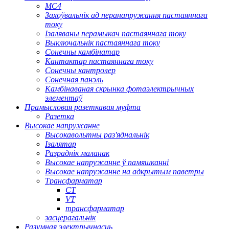
МС4
Захоўвальнік ад перанапружання пастаяннага
току
Ізаляваны перамыкач пастаяннага току
Выключальнік пастаяннага току
Сонечны камбінатар
Кантактар ​​пастаяннага току
Сонечны кантролер
Сонечная панэль
Камбінаваная скрынка фотаэлектрычных
элементаў
Прамысловая разеткавая муфта
Разетка
Высокае напружанне
Высокавольтны раз'яднальнік
Ізалятар
Разраднік маланак
Высокае напружанне ў памяшканні
Высокае напружанне на адкрытым паветры
Трансфарматар
CT
VT
трансфарматар
засцерагальнік
Разумная электрычнасць