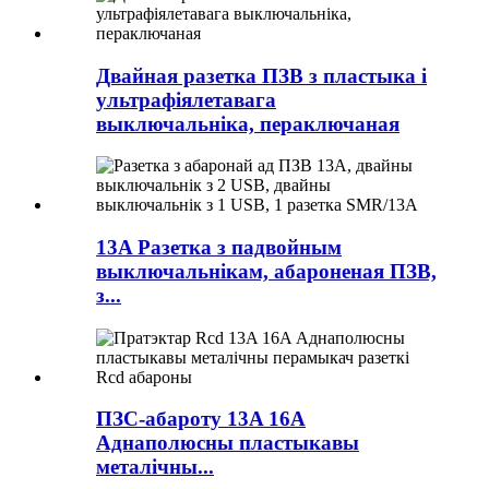
Двайная разетка ПЗВ з пластыка і
ультрафіялетавага
выключальніка, пераключаная
13A Разетка з падвойным
выключальнікам, абароненая ПЗВ,
з...
ПЗС-абароту 13A 16A
Аднаполюсны пластыкавы
металічны...