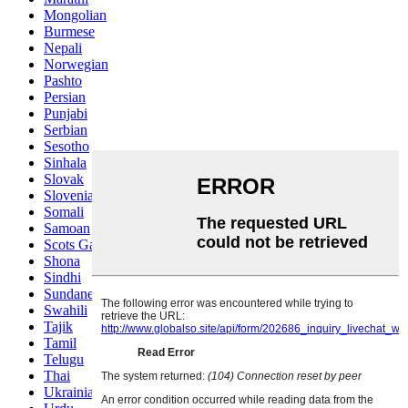
Mongolian
Burmese
Nepali
Norwegian
Pashto
Persian
Punjabi
Serbian
Sesotho
Sinhala
Slovak
Slovenian
Somali
Samoan
Scots Gaelic
Shona
Sindhi
Sundanese
Swahili
Tajik
Tamil
Telugu
Thai
Ukrainian