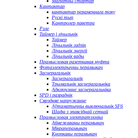
Магнітны стартар
Кантактар
кантактар ​​пераменнага току
Рускі тып
Кантролер паветра
Рэле
Таймер і лічыльнік
Таймер
Лічыльнік гадзін
Лічыльнік энергіі
Лічыльнік вады
Прамысловая разеткавая муфта
Фотаэлектрычны перамыкач
Засцерагальнік
Засцерагальнік
Трымальнік засцерагальніка
Адключэнне засцерагальніка
SPD і разраднік
Сярэдняе напружанне
Аўтаматычны выключальнік SF6
Шафа з эпаксіднай сеткай
Прамысловая электратэхніка
Абмежаваны перамыкач
Мікраперамыкач
Кнопкавы перамыкач