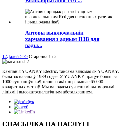
Вялікабрытанія 13A ...
Аптовы выключальнік
харчавання з адным ПЗВ для
вады...
1
2
Далей >
>>
Старонка 1 / 2
Кампанія YUANKY Electric, таксама вядомая як YUANKY,
была заснавана ў 1989 годзе. У YUANKY працуе больш за
1000 супрацоўнікаў, плошча якіх перавышае 65 000
квадратных метраў. Мы валодаем сучаснымі вытворчымі
лініямі і высокатэхналагічным абсталяваннем.
СПАСЫЛКА НА ПАСЛУГІ