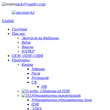
jack@yuanky.com
English
Галоўная
Пра нас
Экскурсія па фабрыцы
Відэа
Якасць
НДДКР
OEM, ODM і OBM
Прадукты
Краіна
Афрыка
Расія
Аўстралія
UK
DB
Абарона ад ПЗВ
Аўтаматычны выключальнік
Аўтаматычны аўтаматычны блок
ПЗВ
ЭЛКБ