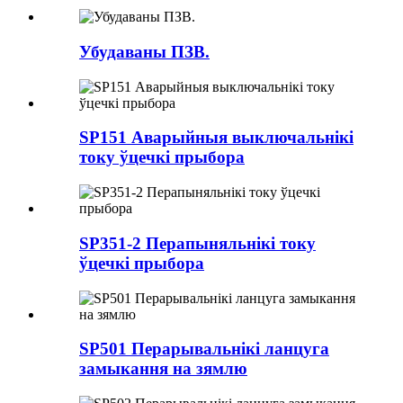
Убудаваны ПЗВ.
SP151 Аварыйныя выключальнікі
току ўцечкі прыбора
SP351-2 Перапыняльнікі току
ўцечкі прыбора
SP501 Перарывальнікі ланцуга
замыкання на зямлю