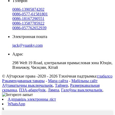
Тэлефон
0086-13905874202
0086-0577-61581801
0086-18167290551
0086-13587785922
0086-057762652939
Электронная пошта
jack@yuanky.com
Адрас
298 Weft 19 Road, цэнтральная прамысловая зона Юэцін,
Вэньчжоу, Чжэцзян, Кітай
© Аўтарскае права -2020 - 2026 Тэхнічная падтрымка:
глабалсо
Рэкамендаваныя тавары
-
Мапа сайта
-
Мабільны сайт
Аўтаматычны выключальнік
,
Таймер
,
Размеркавальная
скрынка
,
ПЗА-абароўнік
,
Лямпа
,
Галоўны выключальнік
,
Адправіць электронны ліст
WhatsApp
x