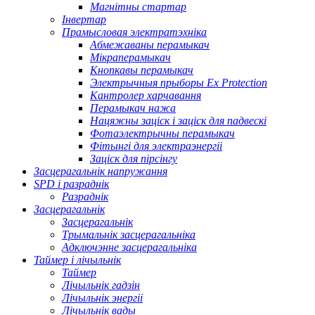
Магнітны стартар
Інвертар
Прамысловая электратэхніка
Абмежаваны перамыкач
Мікраперамыкач
Кнопкавы перамыкач
Электрычныя прыборы Ex Protection
Кантролер харчавання
Перамыкач нажа
Нацяжны заціск і заціск для падвескі
Фотаэлектрычны перамыкач
Фітынгі для электраэнергіі
Заціск для пірсінгу
Засцерагальнік напружання
SPD і разраднік
Разраднік
Засцерагальнік
Засцерагальнік
Трымальнік засцерагальніка
Адключэнне засцерагальніка
Таймер і лічыльнік
Таймер
Лічыльнік гадзін
Лічыльнік энергіі
Лічыльнік вады