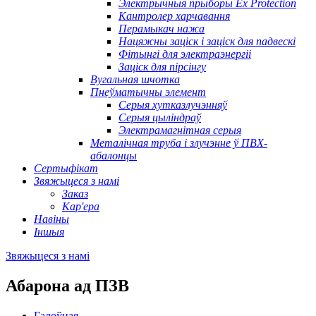
Электрычныя прыборы Ex Protection
Кантролер харчавання
Перамыкач нажа
Нацяжны заціск і заціск для падвескі
Фітынгі для электраэнергіі
Заціск для пірсінгу
Вугальная шчотка
Пнеўматычны элемент
Серыя хутказлучэнняў
Серыя цыліндраў
Электрамагнітная серыя
Металічная труба і злучэнне ў ПВХ-
абалонцы
Сертыфікат
Звяжыцеся з намі
Заказ
Кар'ера
Навіны
Іншыя
Звяжыцеся з намі
Абарона ад ПЗВ
Галоўная