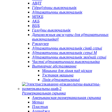
АВДТ
Гідраўлічны выключальнік
Аўтаматычны выключальнік
МПКБ
АКБ
ВЦБ
Галоўны выключальнік
Дапаможныя аксэсуары для аўтаматычных
выключальнікаў
Рэклаузер
Аўтаматычны выключальнік сіняй серыі
Аўтаматычны выключальнік серыі M
Аўтаматычны выключальнік зялёнай серыі
Часткі аўтаматычнага выключальніка
Вытворчае абсталяванне
Машына для ліцця пад ціскам
Тэставая машына
Лінія аўтаматызацыі
Размеркавальная скрынка
Амерыканская размеркавальная скрынка
Метал
Пластык
Агароджа