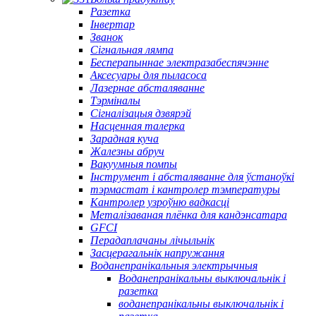
Разетка
Інвертар
Званок
Сігнальная лямпа
Бесперапыннае электразабеспячэнне
Аксесуары для пыласоса
Лазернае абсталяванне
Тэрміналы
Сігналізацыя дзвярэй
Насценная талерка
Зарадная куча
Жалезны абруч
Вакуумныя помпы
Інструмент і абсталяванне для ўстаноўкі
тэрмастат і кантролер тэмпературы
Кантролер узроўню вадкасці
Металізаваная плёнка для кандэнсатара
GFCI
Перадаплачаны лічыльнік
Засцерагальнік напружання
Воданепранікальныя электрычныя
Воданепранікальны выключальнік і
разетка
воданепранікальны выключальнік і