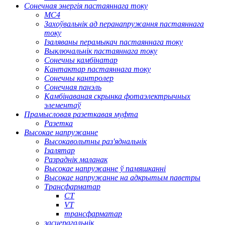
Сонечная энергія пастаяннага току
МС4
Захоўвальнік ад перанапружання пастаяннага
току
Ізаляваны перамыкач пастаяннага току
Выключальнік пастаяннага току
Сонечны камбінатар
Кантактар ​​пастаяннага току
Сонечны кантролер
Сонечная панэль
Камбінаваная скрынка фотаэлектрычных
элементаў
Прамысловая разеткавая муфта
Разетка
Высокае напружанне
Высокавольтны раз'яднальнік
Ізалятар
Разраднік маланак
Высокае напружанне ў памяшканні
Высокае напружанне на адкрытым паветры
Трансфарматар
CT
VT
трансфарматар
засцерагальнік