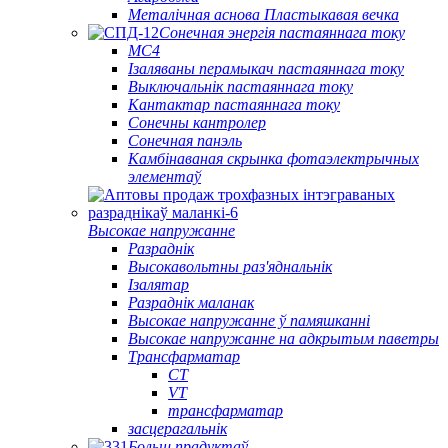
Металічная аснова Пластыкавая вечка
Сонечная энергія пастаяннага току
МС4
Ізаляваны перамыкач пастаяннага току
Выключальнік пастаяннага току
Кантактар ​​пастаяннага току
Сонечны кантролер
Сонечная панэль
Камбінаваная скрынка фотаэлектрычных
элементаў
Высокае напружанне
Разраднік
Высокавольтны раз'яднальнік
Ізалятар
Разраднік маланак
Высокае напружанне ў памяшканні
Высокае напружанне на адкрытым паветры
Трансфарматар
CT
VT
трансфарматар
засцерагальнік
Больш прадуктаў