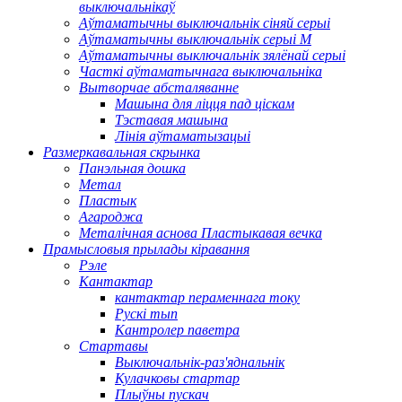
выключальнікаў
Аўтаматычны выключальнік сіняй серыі
Аўтаматычны выключальнік серыі M
Аўтаматычны выключальнік зялёнай серыі
Часткі аўтаматычнага выключальніка
Вытворчае абсталяванне
Машына для ліцця пад ціскам
Тэставая машына
Лінія аўтаматызацыі
Размеркавальная скрынка
Панэльная дошка
Метал
Пластык
Агароджа
Металічная аснова Пластыкавая вечка
Прамысловыя прылады кіравання
Рэле
Кантактар
кантактар ​​пераменнага току
Рускі тып
Кантролер паветра
Стартавы
Выключальнік-раз'яднальнік
Кулачковы стартар
Плыўны пускач