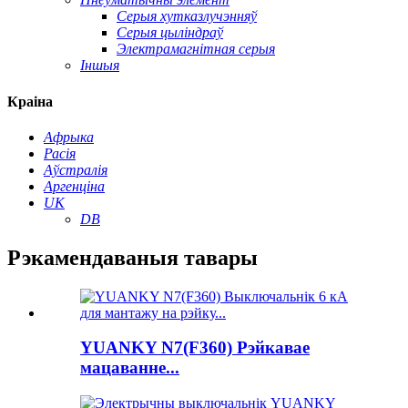
Серыя хутказлучэнняў
Серыя цыліндраў
Электрамагнітная серыя
Іншыя
Краіна
Афрыка
Расія
Аўстралія
Аргенціна
UK
DB
Рэкамендаваныя тавары
YUANKY N7(F360) Рэйкавае
мацаванне...