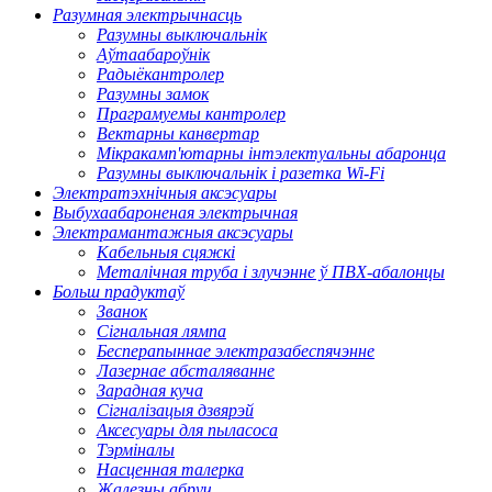
Разумная электрычнасць
Разумны выключальнік
Аўтаабароўнік
Радыёкантролер
Разумны замок
Праграмуемы кантролер
Вектарны канвертар
Мікракамп'ютарны інтэлектуальны абаронца
Разумны выключальнік і разетка Wi-Fi
Электратэхнічныя аксэсуары
Выбухаабароненая электрычная
Электрамантажныя аксэсуары
Кабельныя сцяжкі
Металічная труба і злучэнне ў ПВХ-абалонцы
Больш прадуктаў
Званок
Сігнальная лямпа
Бесперапыннае электразабеспячэнне
Лазернае абсталяванне
Зарадная куча
Сігналізацыя дзвярэй
Аксесуары для пыласоса
Тэрміналы
Насценная талерка
Жалезны абруч