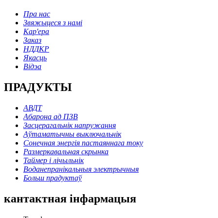
Пра нас
Звяжыцеся з намі
Кар'ера
Заказ
НДДКР
Якасць
Відэа
ПРАДУКТЫ
АВДТ
Абарона ад ПЗВ
Засцерагальнік напружання
Аўтаматычны выключальнік
Сонечная энергія пастаяннага току
Размеркавальная скрынка
Таймер і лічыльнік
Воданепранікальныя электрычныя
Больш прадуктаў
кантактная інфармацыя