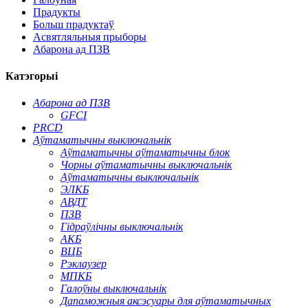
Прадукты
Больш прадуктаў
Асвятляльныя прыборы
Абарона ад ПЗВ
Катэгорыі
Абарона ад ПЗВ
GFCI
PRCD
Аўтаматычны выключальнік
Аўтаматычны аўтаматычны блок
Чорны аўтаматычны выключальнік
Аўтаматычны выключальнік
ЭЛКБ
АВДТ
ПЗВ
Гідраўлічны выключальнік
АКБ
ВЦБ
Рэклаузер
МПКБ
Галоўны выключальнік
Дапаможныя аксэсуары для аўтаматычных