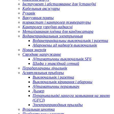
Інструмент і абсталяванне для ўстаноўкі
Кабельныя аксэсуары
Рухавік
Вакуумныя помпы
тэрмастат і кантролер тэмпературы
Кантролер узроўню вадкасці
Металізаваная плёнка для кандэнсатара
Воданепранікальныя электрычныя
Воданепранікальны выключальнік і разетка
Абаронены ад надвор'я выключальнік
Новая энергія
Сярэдняе напружанне
Аўтаматычны выключальнік SF6
Шафа з эпаксіднай сеткай
Перадаплачаны лічыльнік
Асвятляльныя прыборы
Выключальнік і разетка
Выключальнік кіравання і абароны
Аўтаматычны перамыкач
Дымер
Перарывальнікі ланцуга замыкання на зямлю
(GFCI)
Электраправодныя прылады
Вугальная шчотка
Пнеўматычны элемент