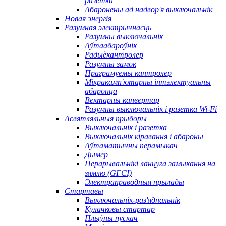
разетка
Абаронены ад надвор'я выключальнік
Новая энергія
Разумная электрычнасць
Разумны выключальнік
Аўтаабароўнік
Радыёкантролер
Разумны замок
Праграмуемы кантролер
Мікракамп'ютарны інтэлектуальны
абаронца
Вектарны канвертар
Разумны выключальнік і разетка Wi-Fi
Асвятляльныя прыборы
Выключальнік і разетка
Выключальнік кіравання і абароны
Аўтаматычны перамыкач
Дымер
Перарывальнікі ланцуга замыкання на
зямлю (GFCI)
Электраправодныя прылады
Стартавы
Выключальнік-раз'яднальнік
Кулачковы стартар
Плыўны пускач