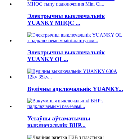
Электрычны выключальнік
YUANKY MHQC ...
Электрычны выключальнік
YUANKY QL...
Вулічны адключальнік YUANKY...
Устаўны аўтаматычны
выключальнік BHP...