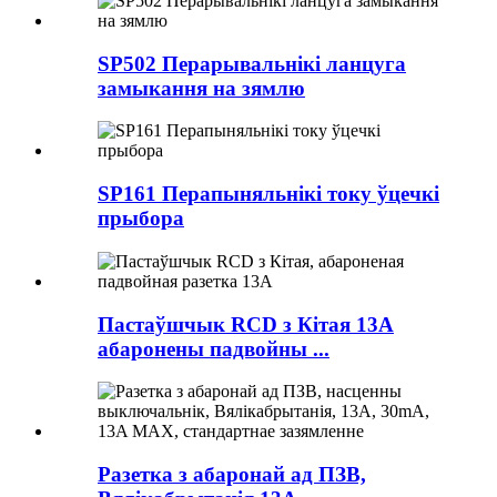
SP502 Перарывальнікі ланцуга
замыкання на зямлю
SP161 Перапыняльнікі току ўцечкі
прыбора
Пастаўшчык RCD з Кітая 13A
абаронены падвойны ...
Разетка з абаронай ад ПЗВ,