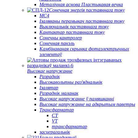
Металічная аснова Пластыкавая вечка
Сонечная энергія пастаяннага току
МС4
Ізаляваны перамыкач пастаяннага току
Выключальнік пастаяннага току
Кантактар ​​пастаяннага току
Сонечны кантролер
Сонечная панэль
Камбінаваная скрынка фотаэлектрычных
элементаў
Высокае напружанне
Разраднік
Высокавольтны раз'яднальнік
Ізалятар
Разраднік маланак
Высокае напружанне ў памяшканні
Высокае напружанне на адкрытым паветры
Трансфарматар
CT
VT
трансфарматар
засцерагальнік
Больш прадуктаў