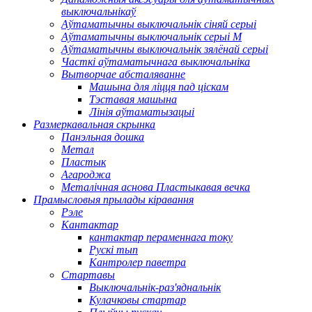
выключальнікаў
Аўтаматычны выключальнік сіняй серыі
Аўтаматычны выключальнік серыі M
Аўтаматычны выключальнік зялёнай серыі
Часткі аўтаматычнага выключальніка
Вытворчае абсталяванне
Машына для ліцця пад ціскам
Тэставая машына
Лінія аўтаматызацыі
Размеркавальная скрынка
Панэльная дошка
Метал
Пластык
Агароджа
Металічная аснова Пластыкавая вечка
Прамысловыя прылады кіравання
Рэле
Кантактар
кантактар ​​пераменнага току
Рускі тып
Кантролер паветра
Стартавы
Выключальнік-раз'яднальнік
Кулачковы стартар