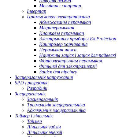
Плыўны пускач
Магнітны стартар
Інвертар
Прамысловая электратэхніка
Абмежаваны перамыкач
Мікраперамыкач
Кнопкавы перамыкач
Электрычныя прыборы Ex Protection
Кантролер харчавання
Перамыкач нажа
Нацяжны заціск і заціск для падвескі
Фотаэлектрычны перамыкач
Фітынгі для электраэнергіі
Заціск для пірсінгу
Засцерагальнік напружання
SPD і разраднік
Разраднік
Засцерагальнік
Засцерагальнік
Трымальнік засцерагальніка
Адключэнне засцерагальніка
Таймер і лічыльнік
Таймер
Лічыльнік гадзін
Лічыльнік энергіі