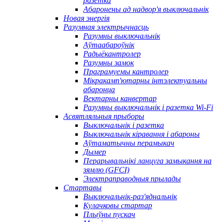
разетка
Абаронены ад надвор'я выключальнік
Новая энергія
Разумная электрычнасць
Разумны выключальнік
Аўтаабароўнік
Радыёкантролер
Разумны замок
Праграмуемы кантролер
Мікракамп'ютарны інтэлектуальны
абаронца
Вектарны канвертар
Разумны выключальнік і разетка Wi-Fi
Асвятляльныя прыборы
Выключальнік і разетка
Выключальнік кіравання і абароны
Аўтаматычны перамыкач
Дымер
Перарывальнікі ланцуга замыкання на
зямлю (GFCI)
Электраправодныя прылады
Стартавы
Выключальнік-раз'яднальнік
Кулачковы стартар
Плыўны пускач