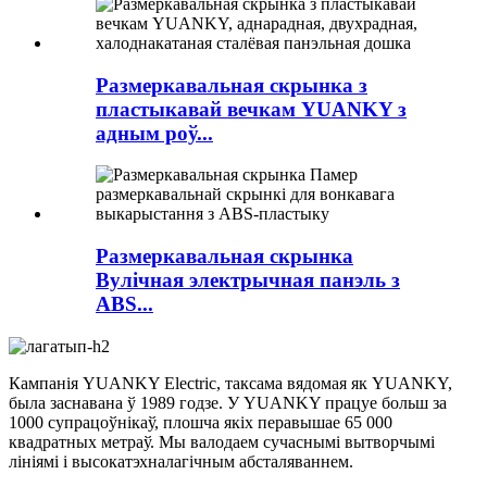
Размеркавальная скрынка з
пластыкавай вечкам YUANKY з
адным роў...
Размеркавальная скрынка
Вулічная электрычная панэль з
ABS...
Кампанія YUANKY Electric, таксама вядомая як YUANKY,
была заснавана ў 1989 годзе. У YUANKY працуе больш за
1000 супрацоўнікаў, плошча якіх перавышае 65 000
квадратных метраў. Мы валодаем сучаснымі вытворчымі
лініямі і высокатэхналагічным абсталяваннем.