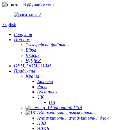
jack@yuanky.com
English
Галоўная
Пра нас
Экскурсія па фабрыцы
Відэа
Якасць
НДДКР
OEM, ODM і OBM
Прадукты
Краіна
Афрыка
Расія
Аўстралія
UK
DB
Абарона ад ПЗВ
Аўтаматычны выключальнік
Аўтаматычны аўтаматычны блок
ПЗВ
ЭЛКБ