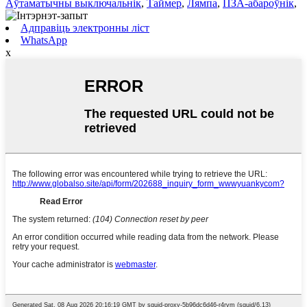
Аўтаматычны выключальнік
,
Таймер
,
Лямпа
,
ПЗА-абароўнік
,
Адправіць электронны ліст
WhatsApp
x