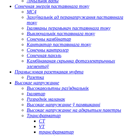
Лічыльнік вады
Сонечная энергія пастаяннага току
МС4
Захоўвальнік ад перанапружання пастаяннага
току
Ізаляваны перамыкач пастаяннага току
Выключальнік пастаяннага току
Сонечны камбінатар
Кантактар ​​пастаяннага току
Сонечны кантролер
Сонечная панэль
Камбінаваная скрынка фотаэлектрычных
элементаў
Прамысловая разеткавая муфта
Разетка
Высокае напружанне
Высокавольтны раз'яднальнік
Ізалятар
Разраднік маланак
Высокае напружанне ў памяшканні
Высокае напружанне на адкрытым паветры
Трансфарматар
CT
VT
трансфарматар