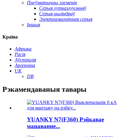
Пнеўматычны элемент
Серыя хутказлучэнняў
Серыя цыліндраў
Электрамагнітная серыя
Іншыя
Краіна
Афрыка
Расія
Аўстралія
Аргенціна
UK
DB
Рэкамендаваныя тавары
YUANKY N7(F360) Рэйкавае
мацаванне...