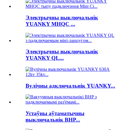
Электрычны выключальнік
YUANKY MHQC ...
Электрычны выключальнік
YUANKY QL...
Вулічны адключальнік YUANKY...
Устаўны аўтаматычны
выключальнік BHP...