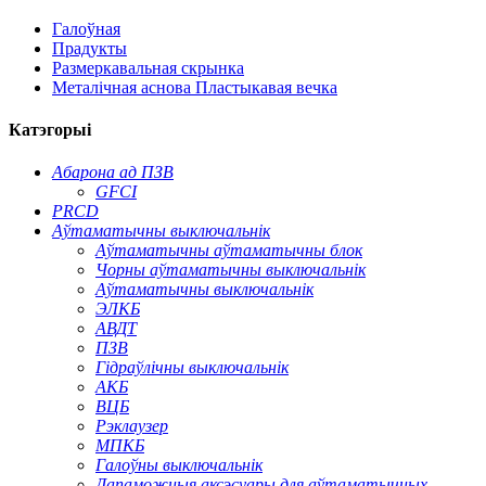
Галоўная
Прадукты
Размеркавальная скрынка
Металічная аснова Пластыкавая вечка
Катэгорыі
Абарона ад ПЗВ
GFCI
PRCD
Аўтаматычны выключальнік
Аўтаматычны аўтаматычны блок
Чорны аўтаматычны выключальнік
Аўтаматычны выключальнік
ЭЛКБ
АВДТ
ПЗВ
Гідраўлічны выключальнік
АКБ
ВЦБ
Рэклаузер
МПКБ
Галоўны выключальнік
Дапаможныя аксэсуары для аўтаматычных