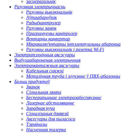
засцерагальнік
Разумная электрычнасць
Разумны выключальнік
Аўтаабароўнік
Радыёкантролер
Разумны замок
Праграмуемы кантролер
Вектарны канвертар
Мікракамп'ютарны інтэлектуальны абаронца
Разумны выключальнік і разетка Wi-Fi
Электратэхнічныя аксэсуары
Выбухаабароненая электрычная
Электрамантажныя аксэсуары
Кабельныя сцяжкі
Металічная труба і злучэнне ў ПВХ-абалонцы
Больш прадуктаў
Званок
Сігнальная лямпа
Бесперапыннае электразабеспячэнне
Лазернае абсталяванне
Зарадная куча
Сігналізацыя дзвярэй
Аксесуары для пыласоса
Тэрміналы
Насценная талерка