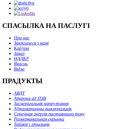
СПАСЫЛКА НА ПАСЛУГІ
Пра нас
Звяжыцеся з намі
Кар'ера
Заказ
НДДКР
Якасць
Відэа
ПРАДУКТЫ
АВДТ
Абарона ад ПЗВ
Засцерагальнік напружання
Аўтаматычны выключальнік
Сонечная энергія пастаяннага току
Размеркавальная скрынка
Таймер і лічыльнік