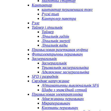
Магнітны стартар
Кантактар
кантактар ​​пераменнага току
Рускі тып
Кантролер паветра
Рэле
Таймер і лічыльнік
Таймер
Лічыльнік гадзін
Лічыльнік энергіі
Лічыльнік вады
Прамысловая разеткавая муфта
Фотаэлектрычны перамыкач
Засцерагальнік
Засцерагальнік
Трымальнік засцерагальніка
Адключэнне засцерагальніка
SPD і разраднік
Сярэдняе напружанне
Аўтаматычны выключальнік SF6
Шафа з эпаксіднай сеткай
Прамысловая электратэхніка
Абмежаваны перамыкач
Мікраперамыкач
Кнопкавы перамыкач