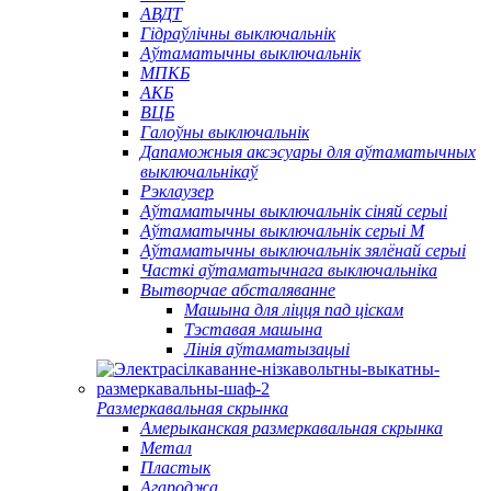
АВДТ
Гідраўлічны выключальнік
Аўтаматычны выключальнік
МПКБ
АКБ
ВЦБ
Галоўны выключальнік
Дапаможныя аксэсуары для аўтаматычных
выключальнікаў
Рэклаузер
Аўтаматычны выключальнік сіняй серыі
Аўтаматычны выключальнік серыі M
Аўтаматычны выключальнік зялёнай серыі
Часткі аўтаматычнага выключальніка
Вытворчае абсталяванне
Машына для ліцця пад ціскам
Тэставая машына
Лінія аўтаматызацыі
Размеркавальная скрынка
Амерыканская размеркавальная скрынка
Метал
Пластык
Агароджа