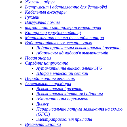
Жалезны абруч
Інструмент і абсталяванне для ўстаноўкі
Кабельныя аксэсуары
Рухавік
Вакуумныя помпы
тэрмастат і кантролер тэмпературы
Кантролер узроўню вадкасці
Металізаваная плёнка для кандэнсатара
Воданепранікальныя электрычныя
Воданепранікальны выключальнік і разетка
Абаронены ад надвор'я выключальнік
Новая энергія
Сярэдняе напружанне
Аўтаматычны выключальнік SF6
Шафа з эпаксіднай сеткай
Перадаплачаны лічыльнік
Асвятляльныя прыборы
Выключальнік і разетка
Выключальнік кіравання і абароны
Аўтаматычны перамыкач
Дымер
Перарывальнікі ланцуга замыкання на зямлю
(GFCI)
Электраправодныя прылады
Вугальная шчотка