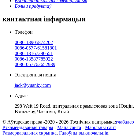
Воданепранікальныя электрычныя
Больш прадуктаў
кантактная інфармацыя
Тэлефон
0086-13905874202
0086-0577-61581801
0086-18167290551
0086-13587785922
0086-057762652939
Электронная пошта
jack@yuanky.com
Адрас
298 Weft 19 Road, цэнтральная прамысловая зона Юэцін,
Вэньчжоу, Чжэцзян, Кітай
© Аўтарскае права -2020 - 2026 Тэхнічная падтрымка:
глабалсо
Рэкамендаваныя тавары
-
Мапа сайта
-
Мабільны сайт
Размеркавальная скрынка
,
Галоўны выключальнік
,