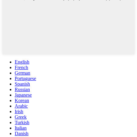
English
French
German
Portuguese
Spanish
Russian
Japanese
Korean
Arabic
Irish
Greek
Turkish
Italian
Danish