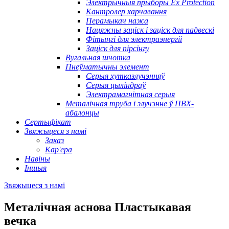
Электрычныя прыборы Ex Protection
Кантролер харчавання
Перамыкач нажа
Нацяжны заціск і заціск для падвескі
Фітынгі для электраэнергіі
Заціск для пірсінгу
Вугальная шчотка
Пнеўматычны элемент
Серыя хутказлучэнняў
Серыя цыліндраў
Электрамагнітная серыя
Металічная труба і злучэнне ў ПВХ-
абалонцы
Сертыфікат
Звяжыцеся з намі
Заказ
Кар'ера
Навіны
Іншыя
Звяжыцеся з намі
Металічная аснова Пластыкавая
вечка