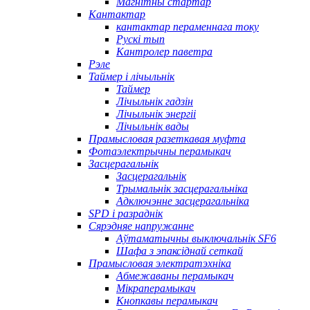
Магнітны стартар
Кантактар
кантактар ​​пераменнага току
Рускі тып
Кантролер паветра
Рэле
Таймер і лічыльнік
Таймер
Лічыльнік гадзін
Лічыльнік энергіі
Лічыльнік вады
Прамысловая разеткавая муфта
Фотаэлектрычны перамыкач
Засцерагальнік
Засцерагальнік
Трымальнік засцерагальніка
Адключэнне засцерагальніка
SPD і разраднік
Сярэдняе напружанне
Аўтаматычны выключальнік SF6
Шафа з эпаксіднай сеткай
Прамысловая электратэхніка
Абмежаваны перамыкач
Мікраперамыкач
Кнопкавы перамыкач