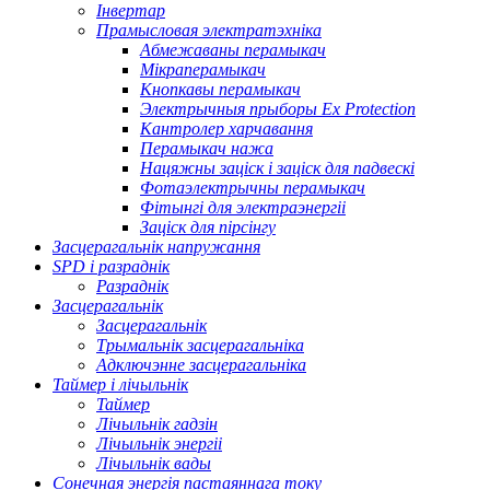
Інвертар
Прамысловая электратэхніка
Абмежаваны перамыкач
Мікраперамыкач
Кнопкавы перамыкач
Электрычныя прыборы Ex Protection
Кантролер харчавання
Перамыкач нажа
Нацяжны заціск і заціск для падвескі
Фотаэлектрычны перамыкач
Фітынгі для электраэнергіі
Заціск для пірсінгу
Засцерагальнік напружання
SPD і разраднік
Разраднік
Засцерагальнік
Засцерагальнік
Трымальнік засцерагальніка
Адключэнне засцерагальніка
Таймер і лічыльнік
Таймер
Лічыльнік гадзін
Лічыльнік энергіі
Лічыльнік вады
Сонечная энергія пастаяннага току