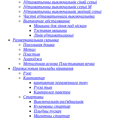
Аўтаматычны выключальнік сіняй серыі
Аўтаматычны выключальнік серыі M
Аўтаматычны выключальнік зялёнай серыі
Часткі аўтаматычнага выключальніка
Вытворчае абсталяванне
Машына для ліцця пад ціскам
Тэставая машына
Лінія аўтаматызацыі
Размеркавальная скрынка
Панэльная дошка
Метал
Пластык
Агароджа
Металічная аснова Пластыкавая вечка
Прамысловыя прылады кіравання
Рэле
Кантактар
кантактар ​​пераменнага току
Рускі тып
Кантролер паветра
Стартавы
Выключальнік-раз'яднальнік
Кулачковы стартар
Плыўны пускач
Магнітны стартар