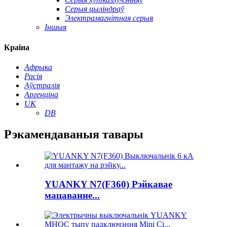
Серыя цыліндраў
Электрамагнітная серыя
Іншыя
Краіна
Афрыка
Расія
Аўстралія
Аргенціна
UK
DB
Рэкамендаваныя тавары
YUANKY N7(F360) Рэйкавае
мацаванне...