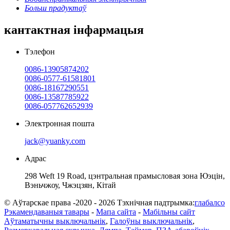
Больш прадуктаў
кантактная інфармацыя
Тэлефон
0086-13905874202
0086-0577-61581801
0086-18167290551
0086-13587785922
0086-057762652939
Электронная пошта
jack@yuanky.com
Адрас
298 Weft 19 Road, цэнтральная прамысловая зона Юэцін,
Вэньчжоу, Чжэцзян, Кітай
© Аўтарскае права -2020 - 2026 Тэхнічная падтрымка:
глабалсо
Рэкамендаваныя тавары
-
Мапа сайта
-
Мабільны сайт
Аўтаматычны выключальнік
,
Галоўны выключальнік
,