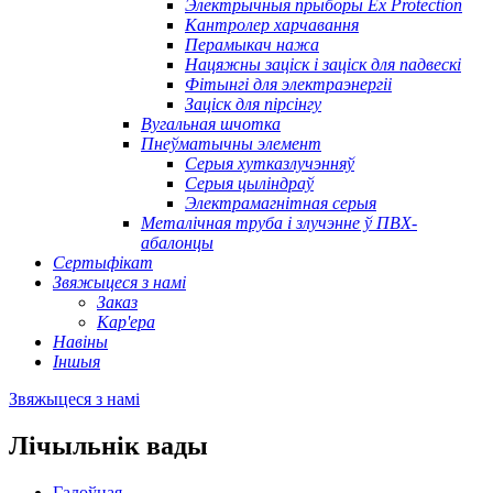
Электрычныя прыборы Ex Protection
Кантролер харчавання
Перамыкач нажа
Нацяжны заціск і заціск для падвескі
Фітынгі для электраэнергіі
Заціск для пірсінгу
Вугальная шчотка
Пнеўматычны элемент
Серыя хутказлучэнняў
Серыя цыліндраў
Электрамагнітная серыя
Металічная труба і злучэнне ў ПВХ-
абалонцы
Сертыфікат
Звяжыцеся з намі
Заказ
Кар'ера
Навіны
Іншыя
Звяжыцеся з намі
Лічыльнік вады
Галоўная