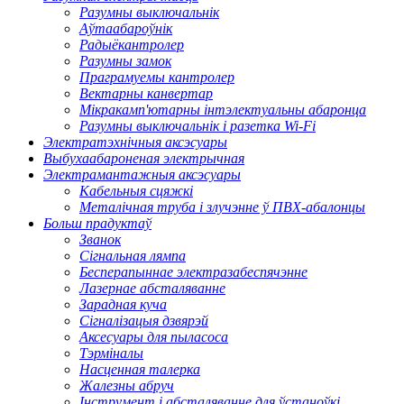
Разумны выключальнік
Аўтаабароўнік
Радыёкантролер
Разумны замок
Праграмуемы кантролер
Вектарны канвертар
Мікракамп'ютарны інтэлектуальны абаронца
Разумны выключальнік і разетка Wi-Fi
Электратэхнічныя аксэсуары
Выбухаабароненая электрычная
Электрамантажныя аксэсуары
Кабельныя сцяжкі
Металічная труба і злучэнне ў ПВХ-абалонцы
Больш прадуктаў
Званок
Сігнальная лямпа
Бесперапыннае электразабеспячэнне
Лазернае абсталяванне
Зарадная куча
Сігналізацыя дзвярэй
Аксесуары для пыласоса
Тэрміналы
Насценная талерка
Жалезны абруч
Інструмент і абсталяванне для ўстаноўкі