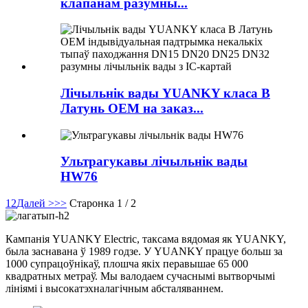
клапанам разумны...
Лічыльнік вады YUANKY класа B
Латунь OEM на заказ...
Ультрагукавы лічыльнік вады
HW76
1
2
Далей >
>>
Старонка 1 / 2
Кампанія YUANKY Electric, таксама вядомая як YUANKY,
была заснавана ў 1989 годзе. У YUANKY працуе больш за
1000 супрацоўнікаў, плошча якіх перавышае 65 000
квадратных метраў. Мы валодаем сучаснымі вытворчымі
лініямі і высокатэхналагічным абсталяваннем.