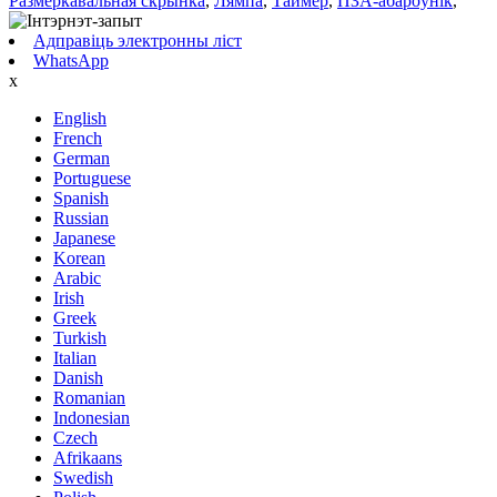
Размеркавальная скрынка
,
Лямпа
,
Таймер
,
ПЗА-абароўнік
,
Адправіць электронны ліст
WhatsApp
x
English
French
German
Portuguese
Spanish
Russian
Japanese
Korean
Arabic
Irish
Greek
Turkish
Italian
Danish
Romanian
Indonesian
Czech
Afrikaans
Swedish