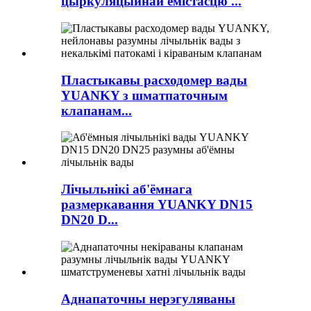
цыркуляцыйнай ёмістасцю ...
Пластыкавы расходомер вады
YUANKY з шматпаточным
клапанам...
Лічыльнікі аб'ёмнага
размеркавання YUANKY DN15
DN20 D...
Аднапаточны нерэгуляваны