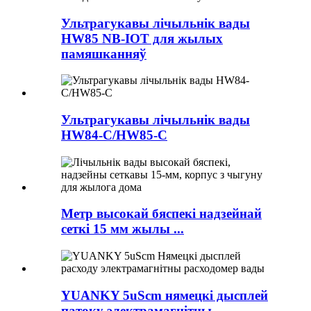
Ультрагукавы лічыльнік вады
HW85 NB-IOT для жылых
памяшканняў
Ультрагукавы лічыльнік вады
HW84-C/HW85-C
Метр высокай бяспекі надзейнай
сеткі 15 мм жылы ...
YUANKY 5uScm нямецкі дысплей
патоку электрамагнітны ...