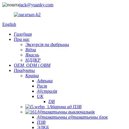
jack@yuanky.com
English
Галоўная
Пра нас
Экскурсія па фабрыцы
Відэа
Якасць
НДДКР
OEM, ODM і OBM
Прадукты
Краіна
Афрыка
Расія
Аўстралія
UK
DB
Абарона ад ПЗВ
Аўтаматычны выключальнік
Аўтаматычны аўтаматычны блок
ПЗВ
ЭЛКБ