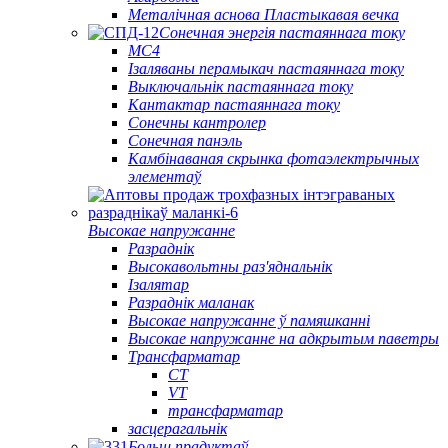
Металічная аснова Пластыкавая вечка
Сонечная энергія пастаяннага току
МС4
Ізаляваны перамыкач пастаяннага току
Выключальнік пастаяннага току
Кантактар ​​пастаяннага току
Сонечны кантролер
Сонечная панэль
Камбінаваная скрынка фотаэлектрычных
элементаў
Высокае напружанне
Разраднік
Высокавольтны раз'яднальнік
Ізалятар
Разраднік маланак
Высокае напружанне ў памяшканні
Высокае напружанне на адкрытым паветры
Трансфарматар
CT
VT
трансфарматар
засцерагальнік
Больш прадуктаў