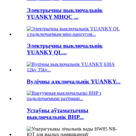
Электрычны выключальнік
YUANKY MHQC ...
Электрычны выключальнік
YUANKY QL...
Вулічны адключальнік YUANKY...
Устаўны аўтаматычны
выключальнік BHP...