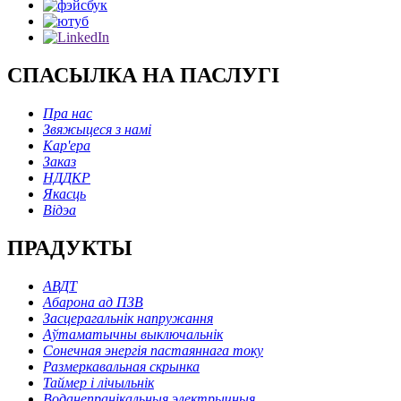
СПАСЫЛКА НА ПАСЛУГІ
Пра нас
Звяжыцеся з намі
Кар'ера
Заказ
НДДКР
Якасць
Відэа
ПРАДУКТЫ
АВДТ
Абарона ад ПЗВ
Засцерагальнік напружання
Аўтаматычны выключальнік
Сонечная энергія пастаяннага току
Размеркавальная скрынка
Таймер і лічыльнік
Воданепранікальныя электрычныя