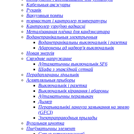
Кабельныя аксэсуары
Рухавік
Вакуумныя помпы
тэрмастат і кантролер тэмпературы
Кантролер узроўню вадкасці
Металізаваная плёнка для кандэнсатара
Воданепранікальныя электрычныя
Воданепранікальны выключальнік і разетка
Абаронены ад надвор'я выключальнік
Новая энергія
Сярэдняе напружанне
Аўтаматычны выключальнік SF6
Шафа з эпаксіднай сеткай
Перадаплачаны лічыльнік
Асвятляльныя прыборы
Выключальнік і разетка
Выключальнік кіравання і абароны
Аўтаматычны перамыкач
Дымер
Перарывальнікі ланцуга замыкання на зямлю
(GFCI)
Электраправодныя прылады
Вугальная шчотка
Пнеўматычны элемент
Серыя хутказлучэнняў