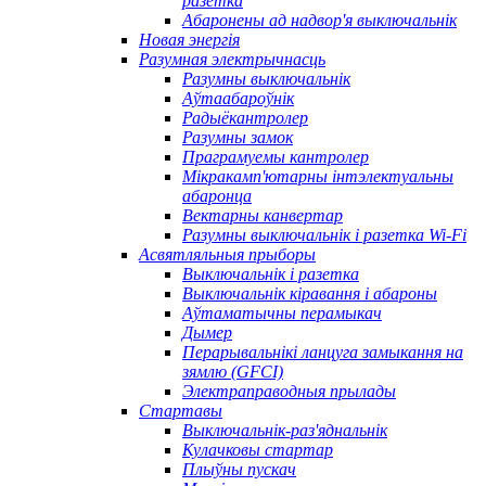
разетка
Абаронены ад надвор'я выключальнік
Новая энергія
Разумная электрычнасць
Разумны выключальнік
Аўтаабароўнік
Радыёкантролер
Разумны замок
Праграмуемы кантролер
Мікракамп'ютарны інтэлектуальны
абаронца
Вектарны канвертар
Разумны выключальнік і разетка Wi-Fi
Асвятляльныя прыборы
Выключальнік і разетка
Выключальнік кіравання і абароны
Аўтаматычны перамыкач
Дымер
Перарывальнікі ланцуга замыкання на
зямлю (GFCI)
Электраправодныя прылады
Стартавы
Выключальнік-раз'яднальнік
Кулачковы стартар
Плыўны пускач