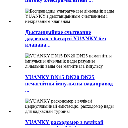
Дыстанцыйнае счытванне
дадзеных з батарэі YUANKY без
клапана...
YUANKY DN15 DN20 DN25
немагнітны імпульсны вадаправод
...
YUANKY расходомер з вялікай