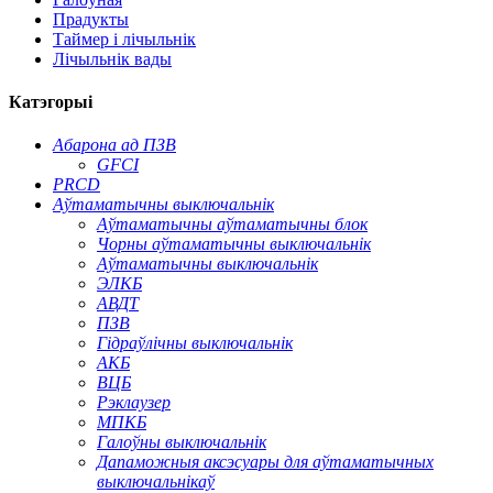
Прадукты
Таймер і лічыльнік
Лічыльнік вады
Катэгорыі
Абарона ад ПЗВ
GFCI
PRCD
Аўтаматычны выключальнік
Аўтаматычны аўтаматычны блок
Чорны аўтаматычны выключальнік
Аўтаматычны выключальнік
ЭЛКБ
АВДТ
ПЗВ
Гідраўлічны выключальнік
АКБ
ВЦБ
Рэклаузер
МПКБ
Галоўны выключальнік
Дапаможныя аксэсуары для аўтаматычных
выключальнікаў