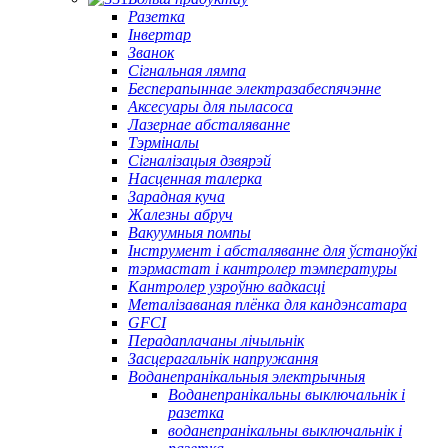
Разетка
Інвертар
Званок
Сігнальная лямпа
Бесперапыннае электразабеспячэнне
Аксесуары для пыласоса
Лазернае абсталяванне
Тэрміналы
Сігналізацыя дзвярэй
Насценная талерка
Зарадная куча
Жалезны абруч
Вакуумныя помпы
Інструмент і абсталяванне для ўстаноўкі
тэрмастат і кантролер тэмпературы
Кантролер узроўню вадкасці
Металізаваная плёнка для кандэнсатара
GFCI
Перадаплачаны лічыльнік
Засцерагальнік напружання
Воданепранікальныя электрычныя
Воданепранікальны выключальнік і
разетка
воданепранікальны выключальнік і