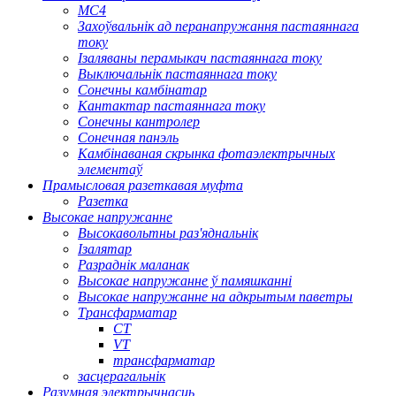
МС4
Захоўвальнік ад перанапружання пастаяннага
току
Ізаляваны перамыкач пастаяннага току
Выключальнік пастаяннага току
Сонечны камбінатар
Кантактар ​​пастаяннага току
Сонечны кантролер
Сонечная панэль
Камбінаваная скрынка фотаэлектрычных
элементаў
Прамысловая разеткавая муфта
Разетка
Высокае напружанне
Высокавольтны раз'яднальнік
Ізалятар
Разраднік маланак
Высокае напружанне ў памяшканні
Высокае напружанне на адкрытым паветры
Трансфарматар
CT
VT
трансфарматар
засцерагальнік
Разумная электрычнасць