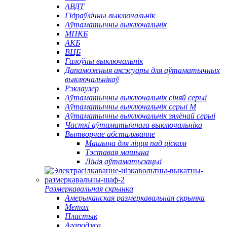
АВДТ
Гідраўлічны выключальнік
Аўтаматычны выключальнік
МПКБ
АКБ
ВЦБ
Галоўны выключальнік
Дапаможныя аксэсуары для аўтаматычных
выключальнікаў
Рэклаузер
Аўтаматычны выключальнік сіняй серыі
Аўтаматычны выключальнік серыі M
Аўтаматычны выключальнік зялёнай серыі
Часткі аўтаматычнага выключальніка
Вытворчае абсталяванне
Машына для ліцця пад ціскам
Тэставая машына
Лінія аўтаматызацыі
Размеркавальная скрынка
Амерыканская размеркавальная скрынка
Метал
Пластык
Агароджа