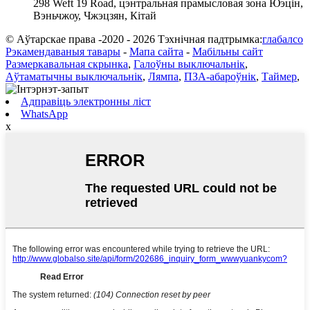
298 Weft 19 Road, цэнтральная прамысловая зона Юэцін,
Вэньчжоу, Чжэцзян, Кітай
© Аўтарскае права -2020 - 2026 Тэхнічная падтрымка:
глабалсо
Рэкамендаваныя тавары
-
Мапа сайта
-
Мабільны сайт
Размеркавальная скрынка
,
Галоўны выключальнік
,
Аўтаматычны выключальнік
,
Лямпа
,
ПЗА-абароўнік
,
Таймер
,
Адправіць электронны ліст
WhatsApp
x