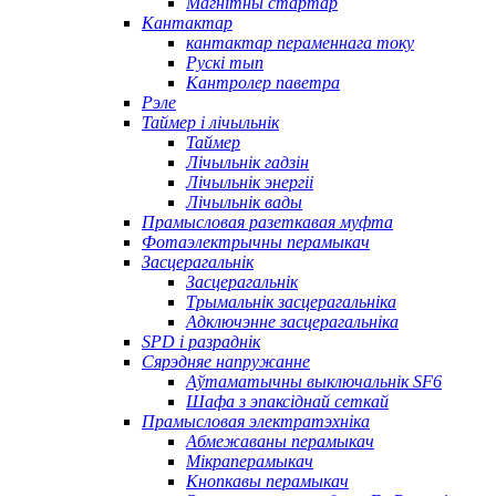
Магнітны стартар
Кантактар
кантактар ​​пераменнага току
Рускі тып
Кантролер паветра
Рэле
Таймер і лічыльнік
Таймер
Лічыльнік гадзін
Лічыльнік энергіі
Лічыльнік вады
Прамысловая разеткавая муфта
Фотаэлектрычны перамыкач
Засцерагальнік
Засцерагальнік
Трымальнік засцерагальніка
Адключэнне засцерагальніка
SPD і разраднік
Сярэдняе напружанне
Аўтаматычны выключальнік SF6
Шафа з эпаксіднай сеткай
Прамысловая электратэхніка
Абмежаваны перамыкач
Мікраперамыкач
Кнопкавы перамыкач