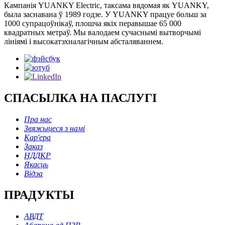
Кампанія YUANKY Electric, таксама вядомая як YUANKY,
была заснавана ў 1989 годзе. У YUANKY працуе больш за
1000 супрацоўнікаў, плошча якіх перавышае 65 000
квадратных метраў. Мы валодаем сучаснымі вытворчымі
лініямі і высокатэхналагічным абсталяваннем.
СПАСЫЛКА НА ПАСЛУГІ
Пра нас
Звяжыцеся з намі
Кар'ера
Заказ
НДДКР
Якасць
Відэа
ПРАДУКТЫ
АВДТ