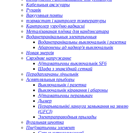
Кабельныя аксэсуары
Рухавік
Вакуумныя помпы
тэрмастат і кантролер тэмпературы
Кантролер узроўню вадкасці
Металізаваная плёнка для кандэнсатара
Воданепранікальныя электрычныя
Воданепранікальны выключальнік і разетка
Абаронены ад надвор'я выключальнік
Новая энергія
Сярэдняе напружанне
Аўтаматычны выключальнік SF6
Шафа з эпаксіднай сеткай
Перадаплачаны лічыльнік
Асвятляльныя прыборы
Выключальнік і разетка
Выключальнік кіравання і абароны
Аўтаматычны перамыкач
Дымер
Перарывальнікі ланцуга замыкання на зямлю
(GFCI)
Электраправодныя прылады
Вугальная шчотка
Пнеўматычны элемент
Серыя хутказлучэнняў