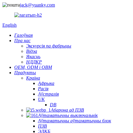
jack@yuanky.com
English
Галоўная
Пра нас
Экскурсія па фабрыцы
Відэа
Якасць
НДДКР
OEM, ODM і OBM
Прадукты
Краіна
Афрыка
Расія
Аўстралія
UK
DB
Абарона ад ПЗВ
Аўтаматычны выключальнік
Аўтаматычны аўтаматычны блок
ПЗВ
ЭЛКБ