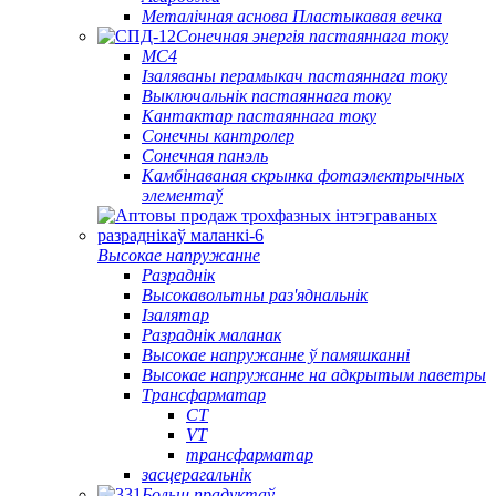
Металічная аснова Пластыкавая вечка
Сонечная энергія пастаяннага току
МС4
Ізаляваны перамыкач пастаяннага току
Выключальнік пастаяннага току
Кантактар ​​пастаяннага току
Сонечны кантролер
Сонечная панэль
Камбінаваная скрынка фотаэлектрычных
элементаў
Высокае напружанне
Разраднік
Высокавольтны раз'яднальнік
Ізалятар
Разраднік маланак
Высокае напружанне ў памяшканні
Высокае напружанне на адкрытым паветры
Трансфарматар
CT
VT
трансфарматар
засцерагальнік
Больш прадуктаў