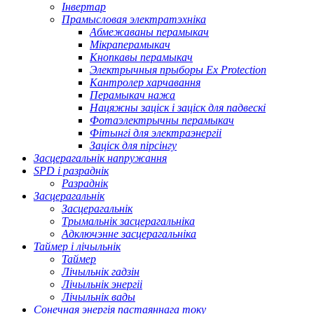
Інвертар
Прамысловая электратэхніка
Абмежаваны перамыкач
Мікраперамыкач
Кнопкавы перамыкач
Электрычныя прыборы Ex Protection
Кантролер харчавання
Перамыкач нажа
Нацяжны заціск і заціск для падвескі
Фотаэлектрычны перамыкач
Фітынгі для электраэнергіі
Заціск для пірсінгу
Засцерагальнік напружання
SPD і разраднік
Разраднік
Засцерагальнік
Засцерагальнік
Трымальнік засцерагальніка
Адключэнне засцерагальніка
Таймер і лічыльнік
Таймер
Лічыльнік гадзін
Лічыльнік энергіі
Лічыльнік вады
Сонечная энергія пастаяннага току