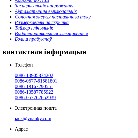
Абарона ад ПЗВ
Засцерагальнік напружання
Аўтаматычны выключальнік
Сонечная энергія пастаяннага току
Размеркавальная скрынка
Таймер і лічыльнік
Воданепранікальныя электрычныя
Больш прадуктаў
кантактная інфармацыя
Тэлефон
0086-13905874202
0086-0577-61581801
0086-18167290551
0086-13587785922
0086-057762652939
Электронная пошта
jack@yuanky.com
Адрас