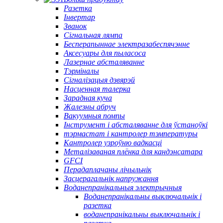
Разетка
Інвертар
Званок
Сігнальная лямпа
Бесперапыннае электразабеспячэнне
Аксесуары для пыласоса
Лазернае абсталяванне
Тэрміналы
Сігналізацыя дзвярэй
Насценная талерка
Зарадная куча
Жалезны абруч
Вакуумныя помпы
Інструмент і абсталяванне для ўстаноўкі
тэрмастат і кантролер тэмпературы
Кантролер узроўню вадкасці
Металізаваная плёнка для кандэнсатара
GFCI
Перадаплачаны лічыльнік
Засцерагальнік напружання
Воданепранікальныя электрычныя
Воданепранікальны выключальнік і
разетка
воданепранікальны выключальнік і