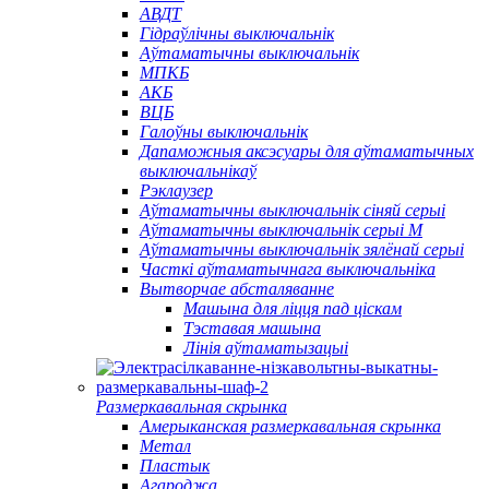
АВДТ
Гідраўлічны выключальнік
Аўтаматычны выключальнік
МПКБ
АКБ
ВЦБ
Галоўны выключальнік
Дапаможныя аксэсуары для аўтаматычных
выключальнікаў
Рэклаузер
Аўтаматычны выключальнік сіняй серыі
Аўтаматычны выключальнік серыі M
Аўтаматычны выключальнік зялёнай серыі
Часткі аўтаматычнага выключальніка
Вытворчае абсталяванне
Машына для ліцця пад ціскам
Тэставая машына
Лінія аўтаматызацыі
Размеркавальная скрынка
Амерыканская размеркавальная скрынка
Метал
Пластык
Агароджа