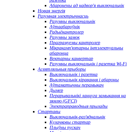
разетка
Абаронены ад надвор'я выключальнік
Новая энергія
Разумная электрычнасць
Разумны выключальнік
Аўтаабароўнік
Радыёкантролер
Разумны замок
Праграмуемы кантролер
Мікракамп'ютарны інтэлектуальны
абаронца
Вектарны канвертар
Разумны выключальнік і разетка Wi-Fi
Асвятляльныя прыборы
Выключальнік і разетка
Выключальнік кіравання і абароны
Аўтаматычны перамыкач
Дымер
Перарывальнікі ланцуга замыкання на
зямлю (GFCI)
Электраправодныя прылады
Стартавы
Выключальнік-раз'яднальнік
Кулачковы стартар
Плыўны пускач