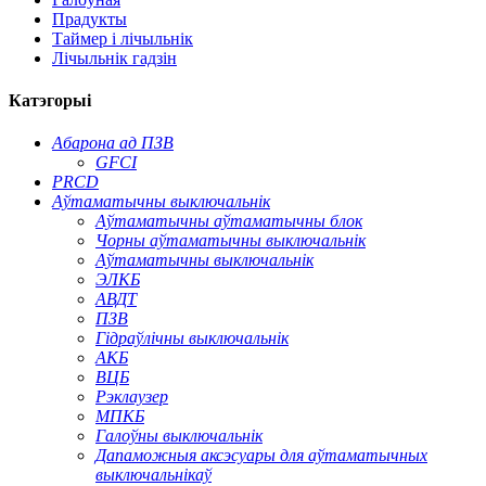
Прадукты
Таймер і лічыльнік
Лічыльнік гадзін
Катэгорыі
Абарона ад ПЗВ
GFCI
PRCD
Аўтаматычны выключальнік
Аўтаматычны аўтаматычны блок
Чорны аўтаматычны выключальнік
Аўтаматычны выключальнік
ЭЛКБ
АВДТ
ПЗВ
Гідраўлічны выключальнік
АКБ
ВЦБ
Рэклаузер
МПКБ
Галоўны выключальнік
Дапаможныя аксэсуары для аўтаматычных
выключальнікаў