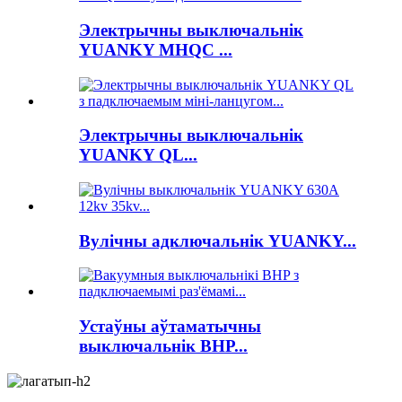
Электрычны выключальнік
YUANKY MHQC ...
Электрычны выключальнік
YUANKY QL...
Вулічны адключальнік YUANKY...
Устаўны аўтаматычны
выключальнік BHP...