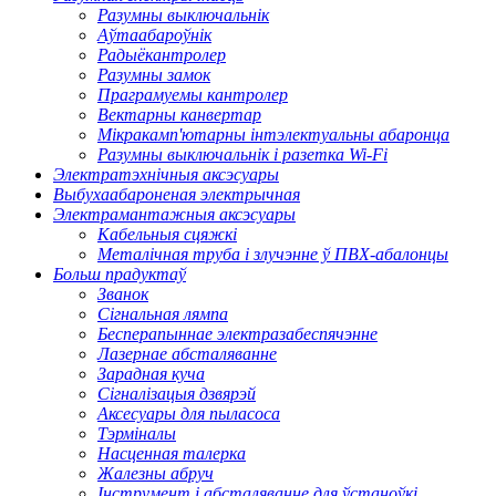
Разумны выключальнік
Аўтаабароўнік
Радыёкантролер
Разумны замок
Праграмуемы кантролер
Вектарны канвертар
Мікракамп'ютарны інтэлектуальны абаронца
Разумны выключальнік і разетка Wi-Fi
Электратэхнічныя аксэсуары
Выбухаабароненая электрычная
Электрамантажныя аксэсуары
Кабельныя сцяжкі
Металічная труба і злучэнне ў ПВХ-абалонцы
Больш прадуктаў
Званок
Сігнальная лямпа
Бесперапыннае электразабеспячэнне
Лазернае абсталяванне
Зарадная куча
Сігналізацыя дзвярэй
Аксесуары для пыласоса
Тэрміналы
Насценная талерка
Жалезны абруч
Інструмент і абсталяванне для ўстаноўкі