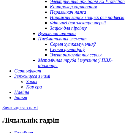
Электрычныя прыборы Ex Protection
Кантролер харчавання
Перамыкач нажа
Нацяжны заціск і заціск для падвескі
Фітынгі для электраэнергіі
Заціск для пірсінгу
Вугальная шчотка
Пнеўматычны элемент
Серыя хутказлучэнняў
Серыя цыліндраў
Электрамагнітная серыя
Металічная труба і злучэнне ў ПВХ-
абалонцы
Сертыфікат
Звяжыцеся з намі
Заказ
Кар'ера
Навіны
Іншыя
Звяжыцеся з намі
Лічыльнік гадзін
Галоўная