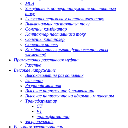
МС4
Захоўвальнік ад перанапружання пастаяннага
току
Ізаляваны перамыкач пастаяннага току
Выключальнік пастаяннага току
Сонечны камбінатар
Кантактар ​​пастаяннага току
Сонечны кантролер
Сонечная панэль
Камбінаваная скрынка фотаэлектрычных
элементаў
Прамысловая разеткавая муфта
Разетка
Высокае напружанне
Высокавольтны раз'яднальнік
Ізалятар
Разраднік маланак
Высокае напружанне ў памяшканні
Высокае напружанне на адкрытым паветры
Трансфарматар
CT
VT
трансфарматар
засцерагальнік
Разумная электрычнасць