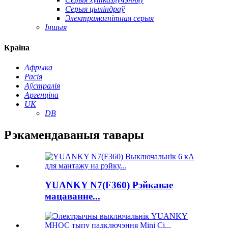
Серыя цыліндраў
Электрамагнітная серыя
Іншыя
Краіна
Афрыка
Расія
Аўстралія
Аргенціна
UK
DB
Рэкамендаваныя тавары
YUANKY N7(F360) Рэйкавае
мацаванне...