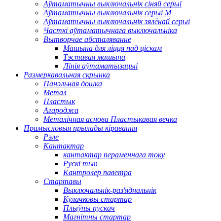
Аўтаматычны выключальнік сіняй серыі
Аўтаматычны выключальнік серыі M
Аўтаматычны выключальнік зялёнай серыі
Часткі аўтаматычнага выключальніка
Вытворчае абсталяванне
Машына для ліцця пад ціскам
Тэставая машына
Лінія аўтаматызацыі
Размеркавальная скрынка
Панэльная дошка
Метал
Пластык
Агароджа
Металічная аснова Пластыкавая вечка
Прамысловыя прылады кіравання
Рэле
Кантактар
кантактар ​​пераменнага току
Рускі тып
Кантролер паветра
Стартавы
Выключальнік-раз'яднальнік
Кулачковы стартар
Плыўны пускач
Магнітны стартар