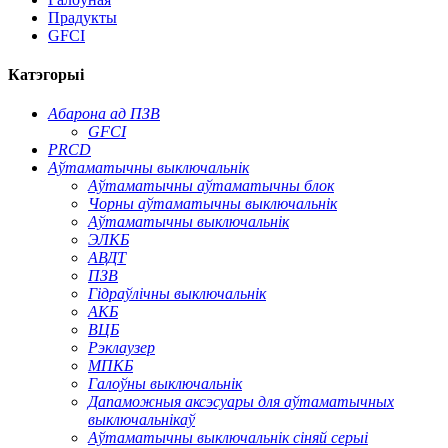
Прадукты
GFCI
Катэгорыі
Абарона ад ПЗВ
GFCI
PRCD
Аўтаматычны выключальнік
Аўтаматычны аўтаматычны блок
Чорны аўтаматычны выключальнік
Аўтаматычны выключальнік
ЭЛКБ
АВДТ
ПЗВ
Гідраўлічны выключальнік
АКБ
ВЦБ
Рэклаузер
МПКБ
Галоўны выключальнік
Дапаможныя аксэсуары для аўтаматычных
выключальнікаў
Аўтаматычны выключальнік сіняй серыі