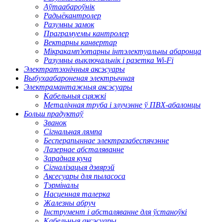
Аўтаабароўнік
Радыёкантролер
Разумны замок
Праграмуемы кантролер
Вектарны канвертар
Мікракамп'ютарны інтэлектуальны абаронца
Разумны выключальнік і разетка Wi-Fi
Электратэхнічныя аксэсуары
Выбухаабароненая электрычная
Электрамантажныя аксэсуары
Кабельныя сцяжкі
Металічная труба і злучэнне ў ПВХ-абалонцы
Больш прадуктаў
Званок
Сігнальная лямпа
Бесперапыннае электразабеспячэнне
Лазернае абсталяванне
Зарадная куча
Сігналізацыя дзвярэй
Аксесуары для пыласоса
Тэрміналы
Насценная талерка
Жалезны абруч
Інструмент і абсталяванне для ўстаноўкі
Кабельныя аксэсуары