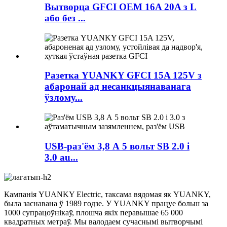
Вытворца GFCI OEM 16A 20A з L
або без ...
Разетка YUANKY GFCI 15A 125V з
абаронай ад несанкцыянаванага
ўзлому...
USB-раз'ём 3,8 А 5 вольт SB 2.0 і
3.0 au...
Кампанія YUANKY Electric, таксама вядомая як YUANKY,
была заснавана ў 1989 годзе. У YUANKY працуе больш за
1000 супрацоўнікаў, плошча якіх перавышае 65 000
квадратных метраў. Мы валодаем сучаснымі вытворчымі