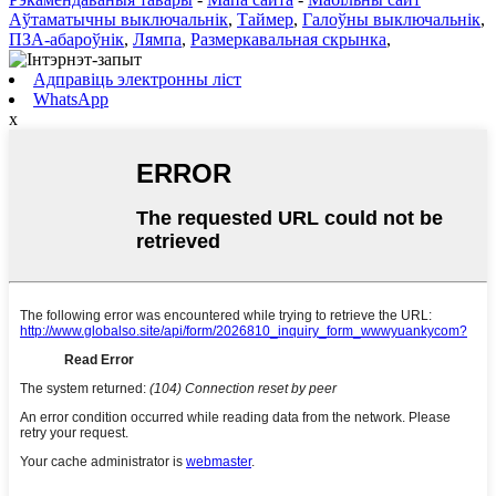
Аўтаматычны выключальнік
,
Таймер
,
Галоўны выключальнік
,
ПЗА-абароўнік
,
Лямпа
,
Размеркавальная скрынка
,
Адправіць электронны ліст
WhatsApp
x