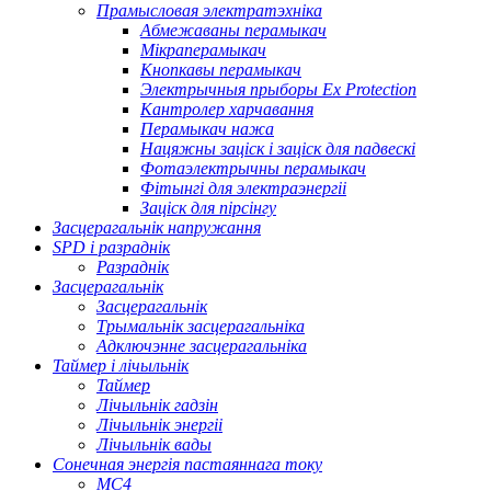
Прамысловая электратэхніка
Абмежаваны перамыкач
Мікраперамыкач
Кнопкавы перамыкач
Электрычныя прыборы Ex Protection
Кантролер харчавання
Перамыкач нажа
Нацяжны заціск і заціск для падвескі
Фотаэлектрычны перамыкач
Фітынгі для электраэнергіі
Заціск для пірсінгу
Засцерагальнік напружання
SPD і разраднік
Разраднік
Засцерагальнік
Засцерагальнік
Трымальнік засцерагальніка
Адключэнне засцерагальніка
Таймер і лічыльнік
Таймер
Лічыльнік гадзін
Лічыльнік энергіі
Лічыльнік вады
Сонечная энергія пастаяннага току
МС4