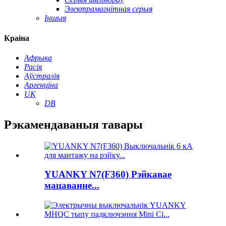
Электрамагнітная серыя
Іншыя
Краіна
Афрыка
Расія
Аўстралія
Аргенціна
UK
DB
Рэкамендаваныя тавары
YUANKY N7(F360) Рэйкавае
мацаванне...