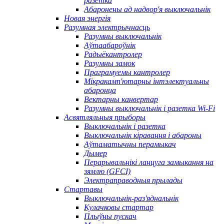
разетка
Абаронены ад надвор'я выключальнік
Новая энергія
Разумная электрычнасць
Разумны выключальнік
Аўтаабароўнік
Радыёкантролер
Разумны замок
Праграмуемы кантролер
Мікракамп'ютарны інтэлектуальны
абаронца
Вектарны канвертар
Разумны выключальнік і разетка Wi-Fi
Асвятляльныя прыборы
Выключальнік і разетка
Выключальнік кіравання і абароны
Аўтаматычны перамыкач
Дымер
Перарывальнікі ланцуга замыкання на
зямлю (GFCI)
Электраправодныя прылады
Стартавы
Выключальнік-раз'яднальнік
Кулачковы стартар
Плыўны пускач