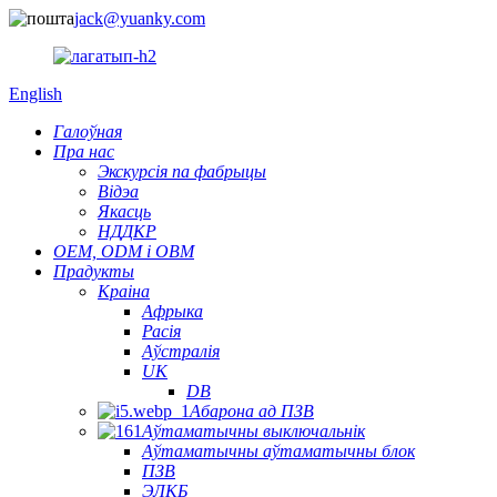
jack@yuanky.com
English
Галоўная
Пра нас
Экскурсія па фабрыцы
Відэа
Якасць
НДДКР
OEM, ODM і OBM
Прадукты
Краіна
Афрыка
Расія
Аўстралія
UK
DB
Абарона ад ПЗВ
Аўтаматычны выключальнік
Аўтаматычны аўтаматычны блок
ПЗВ
ЭЛКБ