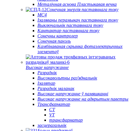
Металічная аснова Пластыкавая вечка
Сонечная энергія пастаяннага току
МС4
Ізаляваны перамыкач пастаяннага току
Выключальнік пастаяннага току
Кантактар ​​пастаяннага току
Сонечны кантролер
Сонечная панэль
Камбінаваная скрынка фотаэлектрычных
элементаў
Высокае напружанне
Разраднік
Высокавольтны раз'яднальнік
Ізалятар
Разраднік маланак
Высокае напружанне ў памяшканні
Высокае напружанне на адкрытым паветры
Трансфарматар
CT
VT
трансфарматар
засцерагальнік
Больш прадуктаў