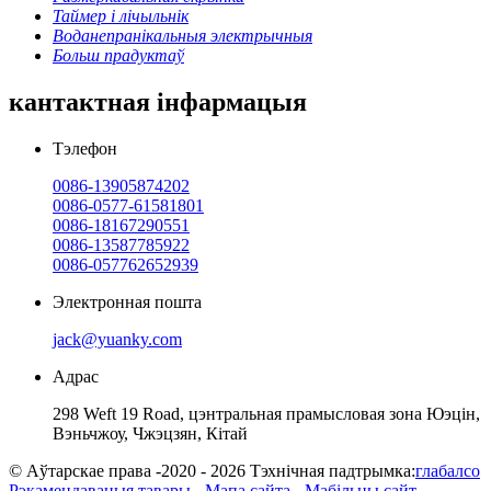
Таймер і лічыльнік
Воданепранікальныя электрычныя
Больш прадуктаў
кантактная інфармацыя
Тэлефон
0086-13905874202
0086-0577-61581801
0086-18167290551
0086-13587785922
0086-057762652939
Электронная пошта
jack@yuanky.com
Адрас
298 Weft 19 Road, цэнтральная прамысловая зона Юэцін,
Вэньчжоу, Чжэцзян, Кітай
© Аўтарскае права -2020 - 2026 Тэхнічная падтрымка:
глабалсо
Рэкамендаваныя тавары
-
Мапа сайта
-
Мабільны сайт