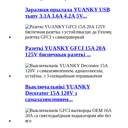
Зарадная прылада YUANKY USB
тыпу 3.1A 3.6A 4.2A 5V...
Разеткі YUANKY GFCI 15A 20A
125V бяспечныя разеткі ...
Выключальнікі YUANKY
Decorator 15A 120V з
самазазямленнем...