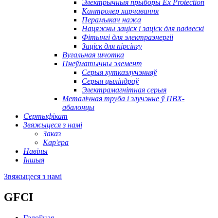
Электрычныя прыборы Ex Protection
Кантролер харчавання
Перамыкач нажа
Нацяжны заціск і заціск для падвескі
Фітынгі для электраэнергіі
Заціск для пірсінгу
Вугальная шчотка
Пнеўматычны элемент
Серыя хутказлучэнняў
Серыя цыліндраў
Электрамагнітная серыя
Металічная труба і злучэнне ў ПВХ-
абалонцы
Сертыфікат
Звяжыцеся з намі
Заказ
Кар'ера
Навіны
Іншыя
Звяжыцеся з намі
GFCI
Галоўная