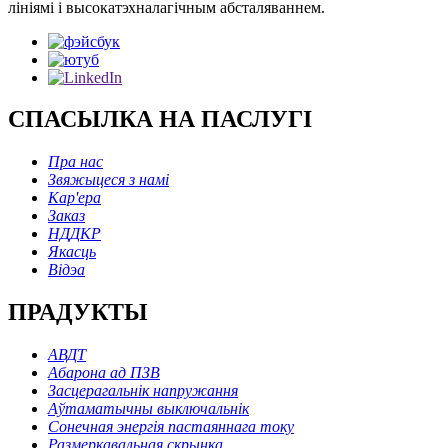
лініямі і высокатэхналагічным абсталяваннем.
СПАСЫЛКА НА ПАСЛУГІ
Пра нас
Звяжыцеся з намі
Кар'ера
Заказ
НДДКР
Якасць
Відэа
ПРАДУКТЫ
АВДТ
Абарона ад ПЗВ
Засцерагальнік напружання
Аўтаматычны выключальнік
Сонечная энергія пастаяннага току
Размеркавальная скрынка