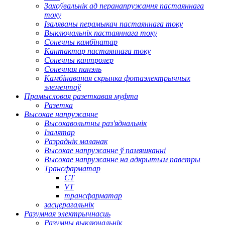
Захоўвальнік ад перанапружання пастаяннага
току
Ізаляваны перамыкач пастаяннага току
Выключальнік пастаяннага току
Сонечны камбінатар
Кантактар ​​пастаяннага току
Сонечны кантролер
Сонечная панэль
Камбінаваная скрынка фотаэлектрычных
элементаў
Прамысловая разеткавая муфта
Разетка
Высокае напружанне
Высокавольтны раз'яднальнік
Ізалятар
Разраднік маланак
Высокае напружанне ў памяшканні
Высокае напружанне на адкрытым паветры
Трансфарматар
CT
VT
трансфарматар
засцерагальнік
Разумная электрычнасць
Разумны выключальнік