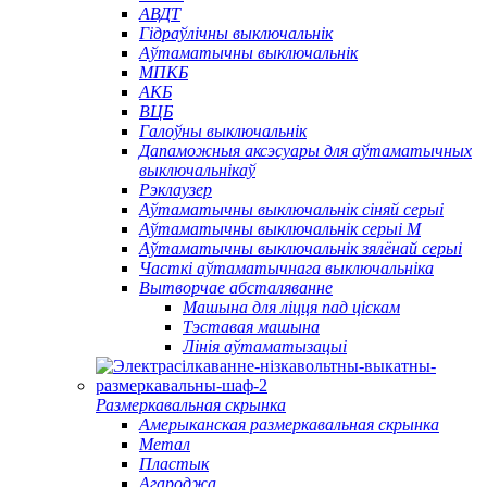
АВДТ
Гідраўлічны выключальнік
Аўтаматычны выключальнік
МПКБ
АКБ
ВЦБ
Галоўны выключальнік
Дапаможныя аксэсуары для аўтаматычных
выключальнікаў
Рэклаузер
Аўтаматычны выключальнік сіняй серыі
Аўтаматычны выключальнік серыі M
Аўтаматычны выключальнік зялёнай серыі
Часткі аўтаматычнага выключальніка
Вытворчае абсталяванне
Машына для ліцця пад ціскам
Тэставая машына
Лінія аўтаматызацыі
Размеркавальная скрынка
Амерыканская размеркавальная скрынка
Метал
Пластык
Агароджа