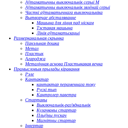
Аўтаматычны выключальнік серыі M
Аўтаматычны выключальнік зялёнай серыі
Часткі аўтаматычнага выключальніка
Вытворчае абсталяванне
Машына для ліцця пад ціскам
Тэставая машына
Лінія аўтаматызацыі
Размеркавальная скрынка
Панэльная дошка
Метал
Пластык
Агароджа
Металічная аснова Пластыкавая вечка
Прамысловыя прылады кіравання
Рэле
Кантактар
кантактар ​​пераменнага току
Рускі тып
Кантролер паветра
Стартавы
Выключальнік-раз'яднальнік
Кулачковы стартар
Плыўны пускач
Магнітны стартар
Інвертар