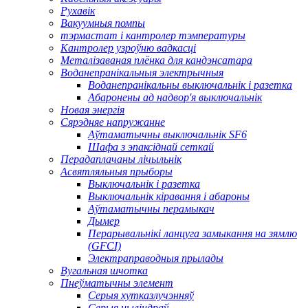
Рухавік
Вакуумныя помпы
тэрмастат і кантролер тэмпературы
Кантролер узроўню вадкасці
Металізаваная плёнка для кандэнсатара
Воданепранікальныя электрычныя
Воданепранікальны выключальнік і разетка
Абаронены ад надвор'я выключальнік
Новая энергія
Сярэдняе напружанне
Аўтаматычны выключальнік SF6
Шафа з эпаксіднай сеткай
Перадаплачаны лічыльнік
Асвятляльныя прыборы
Выключальнік і разетка
Выключальнік кіравання і абароны
Аўтаматычны перамыкач
Дымер
Перарывальнікі ланцуга замыкання на зямлю
(GFCI)
Электраправодныя прылады
Вугальная шчотка
Пнеўматычны элемент
Серыя хутказлучэнняў
Серыя цыліндраў