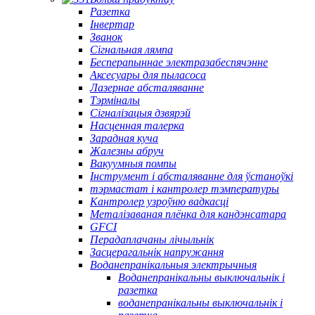
Разетка
Інвертар
Званок
Сігнальная лямпа
Бесперапыннае электразабеспячэнне
Аксесуары для пыласоса
Лазернае абсталяванне
Тэрміналы
Сігналізацыя дзвярэй
Насценная талерка
Зарадная куча
Жалезны абруч
Вакуумныя помпы
Інструмент і абсталяванне для ўстаноўкі
тэрмастат і кантролер тэмпературы
Кантролер узроўню вадкасці
Металізаваная плёнка для кандэнсатара
GFCI
Перадаплачаны лічыльнік
Засцерагальнік напружання
Воданепранікальныя электрычныя
Воданепранікальны выключальнік і
разетка
воданепранікальны выключальнік і