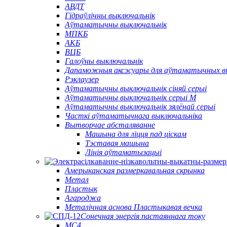
АВДТ
Гідраўлічны выключальнік
Аўтаматычны выключальнік
МПКБ
АКБ
ВЦБ
Галоўны выключальнік
Дапаможныя аксэсуары для аўтаматычных в
Рэклаузер
Аўтаматычны выключальнік сіняй серыі
Аўтаматычны выключальнік серыі M
Аўтаматычны выключальнік зялёнай серыі
Часткі аўтаматычнага выключальніка
Вытворчае абсталяванне
Машына для ліцця пад ціскам
Тэставая машына
Лінія аўтаматызацыі
Амерыканская размеркавальная скрынка
Метал
Пластык
Агароджа
Металічная аснова Пластыкавая вечка
Сонечная энергія пастаяннага току
МС4