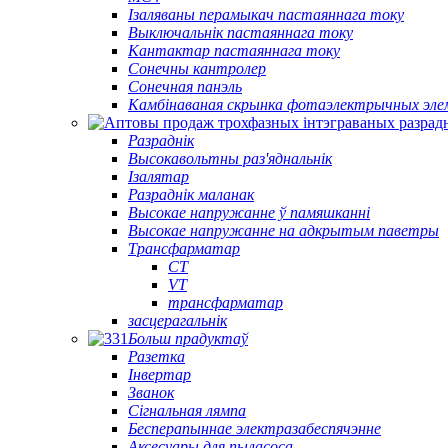
Ізаляваны перамыкач пастаяннага току
Выключальнік пастаяннага току
Кантактар ​​пастаяннага току
Сонечны кантролер
Сонечная панэль
Камбінаваная скрынка фотаэлектрычных эле
Разраднік
Высокавольтны раз'яднальнік
Ізалятар
Разраднік маланак
Высокае напружанне ў памяшканні
Высокае напружанне на адкрытым паветры
Трансфарматар
CT
VT
трансфарматар
засцерагальнік
Больш прадуктаў
Разетка
Інвертар
Званок
Сігнальная лямпа
Бесперапыннае электразабеспячэнне
Аксесуары для пыласоса