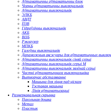
Аўтаматычны аўтаматычны блок
Чорны аўтаматычны выключальнік
Аўтаматычны выключальнік
ЭЛКБ
АВДТ
ПЗВ
Гідраўлічны выключальнік
АКБ
ВЦБ
Рэклаузер
МПКБ
Галоўны выключальнік
Дапаможныя аксэсуары для аўтаматычных выключ
Аўтаматычны выключальнік сіняй серыі
Аўтаматычны выключальнік серыі M
Аўтаматычны выключальнік зялёнай серыі
Часткі аўтаматычнага выключальніка
Вытворчае абсталяванне
Машына для ліцця пад ціскам
Тэставая машына
Лінія аўтаматызацыі
Размеркавальная скрынка
Панэльная дошка
Метал
Пластык