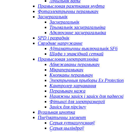
Лічыльнік вады
Прамысловая разеткавая муфта
Фотаэлектрычны перамыкач
Засцерагальнік
Засцерагальнік
Трымальнік засцерагальніка
Адключэнне засцерагальніка
SPD і разраднік
Сярэдняе напружанне
Аўтаматычны выключальнік SF6
Шафа з эпаксіднай сеткай
Прамысловая электратэхніка
Абмежаваны перамыкач
Мікраперамыкач
Кнопкавы перамыкач
Электрычныя прыборы Ex Protection
Кантролер харчавання
Перамыкач нажа
Нацяжны заціск і заціск для падвескі
Фітынгі для электраэнергіі
Заціск для пірсінгу
Вугальная шчотка
Пнеўматычны элемент
Серыя хутказлучэнняў
Серыя цыліндраў