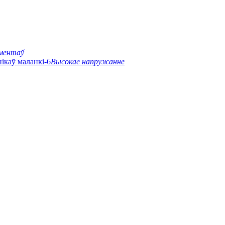
ментаў
Высокае напружанне