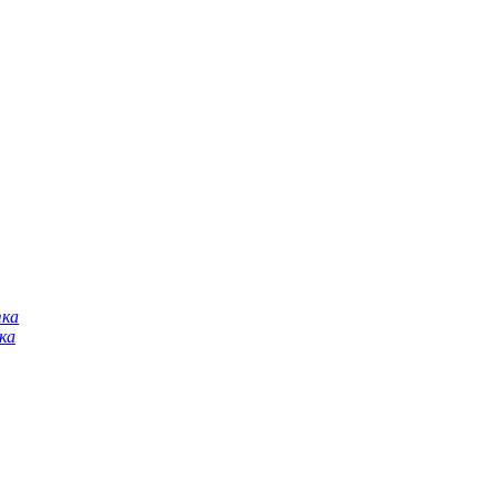
тка
ка