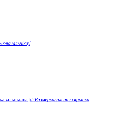
ыключальнікаў
Размеркавальная скрынка