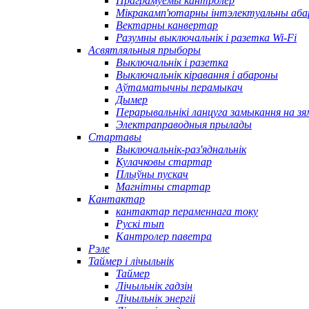
Праграмуемы кантролер
Мікракамп'ютарны інтэлектуальны аба
Вектарны канвертар
Разумны выключальнік і разетка Wi-Fi
Асвятляльныя прыборы
Выключальнік і разетка
Выключальнік кіравання і абароны
Аўтаматычны перамыкач
Дымер
Перарывальнікі ланцуга замыкання на з
Электраправодныя прылады
Стартавы
Выключальнік-раз'яднальнік
Кулачковы стартар
Плыўны пускач
Магнітны стартар
Кантактар
кантактар ​​пераменнага току
Рускі тып
Кантролер паветра
Рэле
Таймер і лічыльнік
Таймер
Лічыльнік гадзін
Лічыльнік энергіі