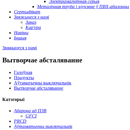
Электрамагнітная серыя
Металічная труба і злучэнне ў ПВХ-абалонцы
Сертыфікат
Звяжыцеся з намі
Заказ
Кар'ера
Навіны
Іншыя
Звяжыцеся з намі
Вытворчае абсталяванне
Галоўная
Прадукты
Аўтаматычны выключальнік
Вытворчае абсталяванне
Катэгорыі
Абарона ад ПЗВ
GFCI
PRCD
Аўтаматычны выключальнік