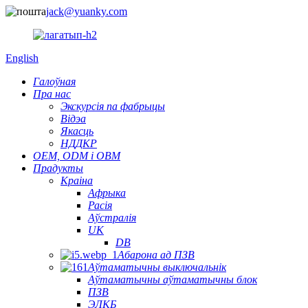
jack@yuanky.com
English
Галоўная
Пра нас
Экскурсія па фабрыцы
Відэа
Якасць
НДДКР
OEM, ODM і OBM
Прадукты
Краіна
Афрыка
Расія
Аўстралія
UK
DB
Абарона ад ПЗВ
Аўтаматычны выключальнік
Аўтаматычны аўтаматычны блок
ПЗВ
ЭЛКБ