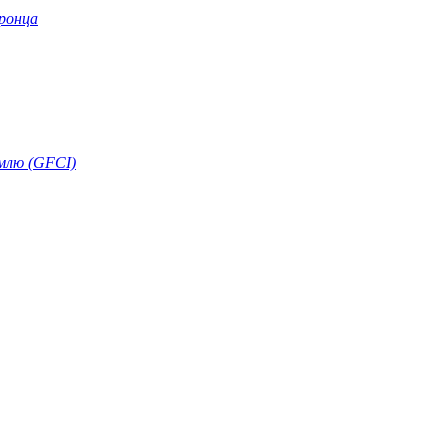
ронца
ямлю (GFCI)