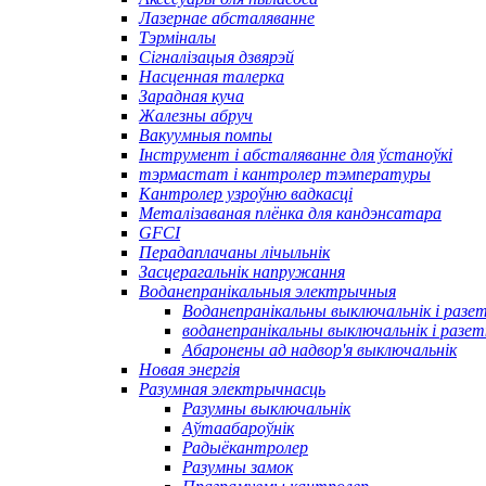
Лазернае абсталяванне
Тэрміналы
Сігналізацыя дзвярэй
Насценная талерка
Зарадная куча
Жалезны абруч
Вакуумныя помпы
Інструмент і абсталяванне для ўстаноўкі
тэрмастат і кантролер тэмпературы
Кантролер узроўню вадкасці
Металізаваная плёнка для кандэнсатара
GFCI
Перадаплачаны лічыльнік
Засцерагальнік напружання
Воданепранікальныя электрычныя
Воданепранікальны выключальнік і разе
воданепранікальны выключальнік і разет
Абаронены ад надвор'я выключальнік
Новая энергія
Разумная электрычнасць
Разумны выключальнік
Аўтаабароўнік
Радыёкантролер
Разумны замок