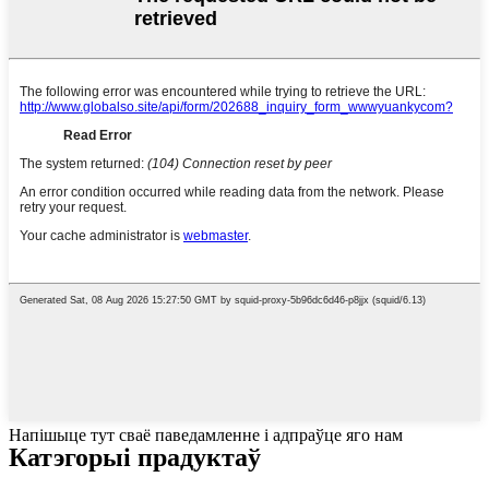
Напішыце тут сваё паведамленне і адпраўце яго нам
Катэгорыі прадуктаў