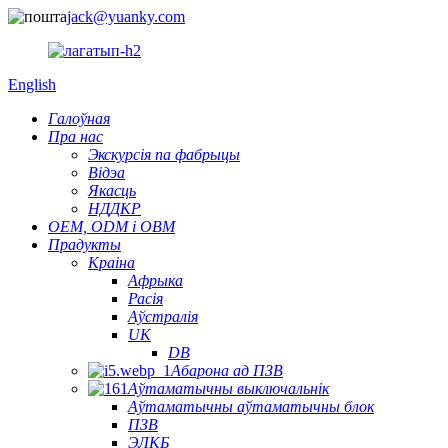
jack@yuanky.com
English
Галоўная
Пра нас
Экскурсія па фабрыцы
Відэа
Якасць
НДДКР
OEM, ODM і OBM
Прадукты
Краіна
Афрыка
Расія
Аўстралія
UK
DB
Абарона ад ПЗВ
Аўтаматычны выключальнік
Аўтаматычны аўтаматычны блок
ПЗВ
ЭЛКБ