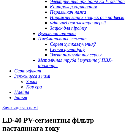
Электрычныя прыборы Ex Protection
Кантролер харчавання
Перамыкач нажа
Нацяжны заціск і заціск для падвескі
Фітынгі для электраэнергіі
Заціск для пірсінгу
Вугальная шчотка
Пнеўматычны элемент
Серыя хутказлучэнняў
Серыя цыліндраў
Электрамагнітная серыя
Металічная труба і злучэнне ў ПВХ-
абалонцы
Сертыфікат
Звяжыцеся з намі
Заказ
Кар'ера
Навіны
Іншыя
Звяжыцеся з намі
LD-40 PV-сегментны фільтр
пастаяннага току