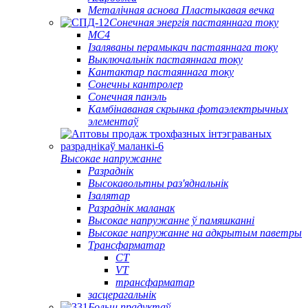
Металічная аснова Пластыкавая вечка
Сонечная энергія пастаяннага току
МС4
Ізаляваны перамыкач пастаяннага току
Выключальнік пастаяннага току
Кантактар ​​пастаяннага току
Сонечны кантролер
Сонечная панэль
Камбінаваная скрынка фотаэлектрычных
элементаў
Высокае напружанне
Разраднік
Высокавольтны раз'яднальнік
Ізалятар
Разраднік маланак
Высокае напружанне ў памяшканні
Высокае напружанне на адкрытым паветры
Трансфарматар
CT
VT
трансфарматар
засцерагальнік
Больш прадуктаў