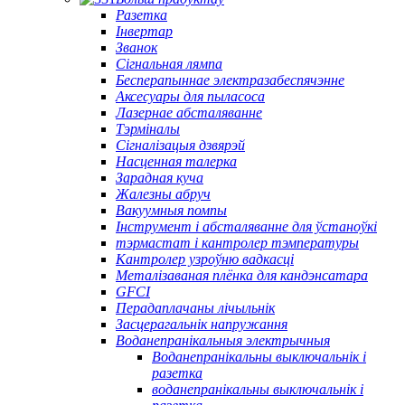
Разетка
Інвертар
Званок
Сігнальная лямпа
Бесперапыннае электразабеспячэнне
Аксесуары для пыласоса
Лазернае абсталяванне
Тэрміналы
Сігналізацыя дзвярэй
Насценная талерка
Зарадная куча
Жалезны абруч
Вакуумныя помпы
Інструмент і абсталяванне для ўстаноўкі
тэрмастат і кантролер тэмпературы
Кантролер узроўню вадкасці
Металізаваная плёнка для кандэнсатара
GFCI
Перадаплачаны лічыльнік
Засцерагальнік напружання
Воданепранікальныя электрычныя
Воданепранікальны выключальнік і
разетка
воданепранікальны выключальнік і