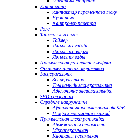
Магнітны стартар
Кантактар
кантактар ​​пераменнага току
Рускі тып
Кантролер паветра
Рэле
Таймер і лічыльнік
Таймер
Лічыльнік гадзін
Лічыльнік энергіі
Лічыльнік вады
Прамысловая разеткавая муфта
Фотаэлектрычны перамыкач
Засцерагальнік
Засцерагальнік
Трымальнік засцерагальніка
Адключэнне засцерагальніка
SPD і разраднік
Сярэдняе напружанне
Аўтаматычны выключальнік SF6
Шафа з эпаксіднай сеткай
Прамысловая электратэхніка
Абмежаваны перамыкач
Мікраперамыкач
Кнопкавы перамыкач