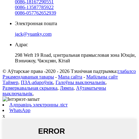
0086-18167290551
0086-13587785922
0086-057762652939
Электронная пошта
jack@yuanky.com
Адрас
298 Weft 19 Road, цэнтральная прамысловая зона Юэцін,
Вэньчжоу, Чжэцзян, Кітай
© Аўтарскае права -2020 - 2026 Тэхнічная падтрымка:
глабалсо
Рэкамендаваныя тавары
-
Мапа сайта
-
Мабільны сайт
Таймер
,
ПЗА-абароўнік
,
Галоўны выключальнік
,
Размеркавальная скрынка
,
Лямпа
,
Аўтаматычны
выключальнік
,
Адправіць электронны ліст
WhatsApp
x