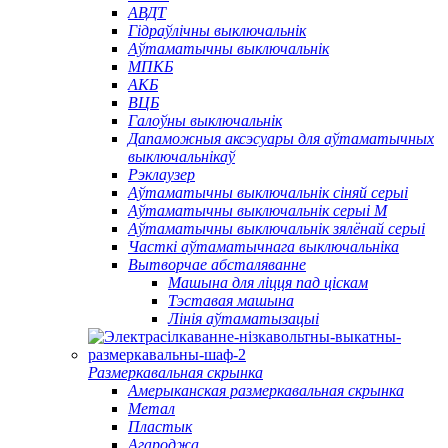
АВДТ
Гідраўлічны выключальнік
Аўтаматычны выключальнік
МПКБ
АКБ
ВЦБ
Галоўны выключальнік
Дапаможныя аксэсуары для аўтаматычных
выключальнікаў
Рэклаузер
Аўтаматычны выключальнік сіняй серыі
Аўтаматычны выключальнік серыі M
Аўтаматычны выключальнік зялёнай серыі
Часткі аўтаматычнага выключальніка
Вытворчае абсталяванне
Машына для ліцця пад ціскам
Тэставая машына
Лінія аўтаматызацыі
Размеркавальная скрынка
Амерыканская размеркавальная скрынка
Метал
Пластык
Агароджа