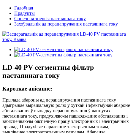
Галоўная
Прадукты
Сонечная энергія пастаяннага току
Захоўвальнік ад перанапружання пастаяннага току
LD-40 PV-сегментны фільтр
пастаяннага току
Кароткае апісанне:
Прылада абароны ад перанапружання пастаяннага току
адыгрывае вырашальную ролю ў хуткай і эфектыўнай абароне
абсталявання ў выпадку перанапружання ў ланцугах
пастаяннага току, прадухіляючы пашкоджанне абсталявання і
забяспечваючы бяспечную працу электронных і электрычных
прылад. Прадухіляе паражэнне электрычным токам,
выкліканае электрастатычным разрадам. Абараняе