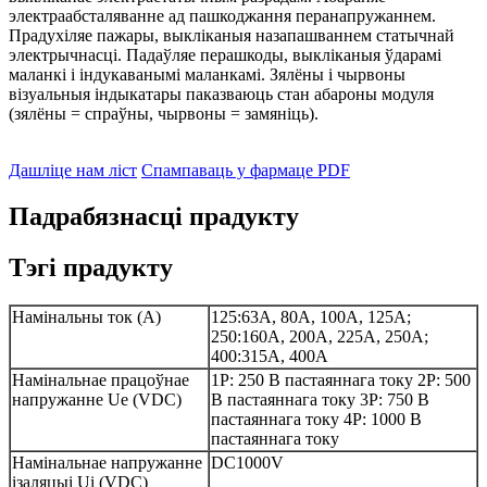
электраабсталяванне ад пашкоджання перанапружаннем.
Прадухіляе пажары, выкліканыя назапашваннем статычнай
электрычнасці. Падаўляе перашкоды, выкліканыя ўдарамі
маланкі і індукаванымі маланкамі. Зялёны і чырвоны
візуальныя індыкатары паказваюць стан абароны модуля
(зялёны = спраўны, чырвоны = замяніць).
Дашліце нам ліст
Спампаваць у фармаце PDF
Падрабязнасці прадукту
Тэгі прадукту
Намінальны ток (А)
125:63А, 80А, 100А, 125А;
250:160А, 200А, 225А, 250А;
400:315А, 400А
Намінальнае працоўнае
1P: 250 В пастаяннага току 2P: 500
напружанне Ue (VDC)
В пастаяннага току 3P: 750 В
пастаяннага току 4P: 1000 В
пастаяннага току
Намінальнае напружанне
DC1000V
ізаляцыі Ui (VDC)