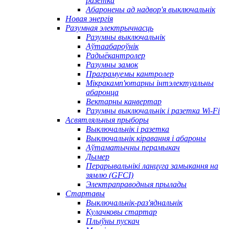
разетка
Абаронены ад надвор'я выключальнік
Новая энергія
Разумная электрычнасць
Разумны выключальнік
Аўтаабароўнік
Радыёкантролер
Разумны замок
Праграмуемы кантролер
Мікракамп'ютарны інтэлектуальны
абаронца
Вектарны канвертар
Разумны выключальнік і разетка Wi-Fi
Асвятляльныя прыборы
Выключальнік і разетка
Выключальнік кіравання і абароны
Аўтаматычны перамыкач
Дымер
Перарывальнікі ланцуга замыкання на
зямлю (GFCI)
Электраправодныя прылады
Стартавы
Выключальнік-раз'яднальнік
Кулачковы стартар
Плыўны пускач