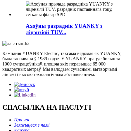
Ахоўны разраднік YUANKY з
ліцэнзіяй TUV...
Кампанія YUANKY Electric, таксама вядомая як YUANKY,
была заснавана ў 1989 годзе. У YUANKY працуе больш за
1000 супрацоўнікаў, плошча якіх перавышае 65 000
квадратных метраў. Мы валодаем сучаснымі вытворчымі
лініямі і высокатэхналагічным абсталяваннем.
СПАСЫЛКА НА ПАСЛУГІ
Пра нас
Звяжыцеся з намі
Кар'ера