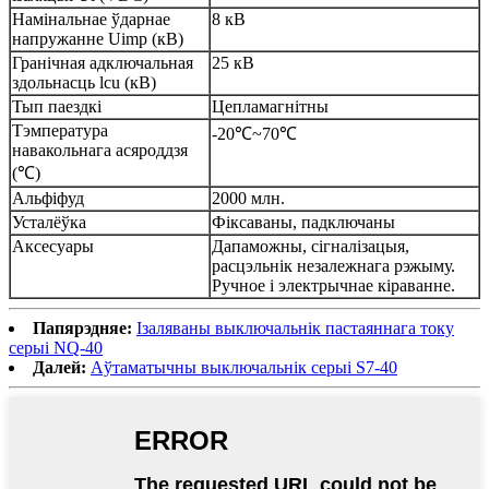
Намінальнае ўдарнае
8 кВ
напружанне Uimp (кВ)
Гранічная адключальная
25 кВ
здольнасць lcu (кВ)
Тып паездкі
Цепламагнітны
Тэмпература
-20℃~70℃
навакольнага асяроддзя
(℃)
Альфіфуд
2000 млн.
Усталёўка
Фіксаваны, падключаны
Аксесуары
Дапаможны, сігналізацыя,
расцэльнік незалежнага рэжыму.
Ручное і электрычнае кіраванне.
Папярэдняе:
Ізаляваны выключальнік пастаяннага току
серыі NQ-40
Далей:
Аўтаматычны выключальнік серыі S7-40