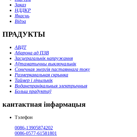
Заказ
НДДКР
Якасць
Відэа
ПРАДУКТЫ
АВДТ
Абарона ад ПЗВ
Засцерагальнік напружання
Аўтаматычны выключальнік
Сонечная энергія пастаяннага току
Размеркавальная скрынка
Таймер і лічыльнік
Воданепранікальныя электрычныя
Больш прадуктаў
кантактная інфармацыя
Тэлефон
0086-13905874202
0086-0577-61581801