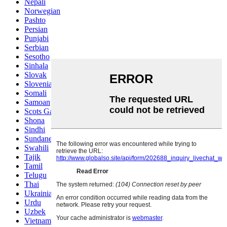
Nepali
Norwegian
Pashto
Persian
Punjabi
Serbian
Sesotho
Sinhala
Slovak
Slovenian
Somali
Samoan
Scots Gaelic
Shona
Sindhi
Sundanese
Swahili
Tajik
Tamil
Telugu
Thai
Ukrainian
Urdu
Uzbek
Vietnamese