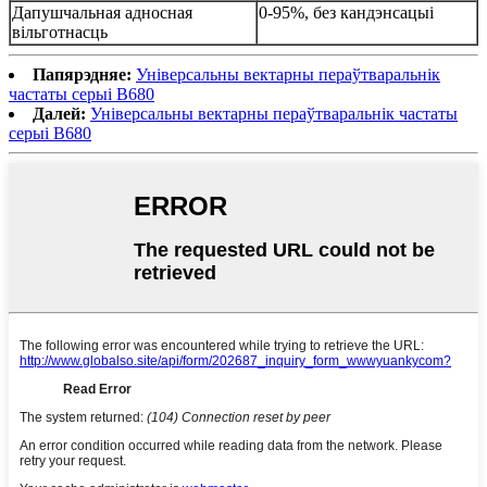
Дапушчальная адносная
0-95%, без кандэнсацыі
вільготнасць
Папярэдняе:
Універсальны вектарны пераўтваральнік
частаты серыі B680
Далей:
Універсальны вектарны пераўтваральнік частаты
серыі B680