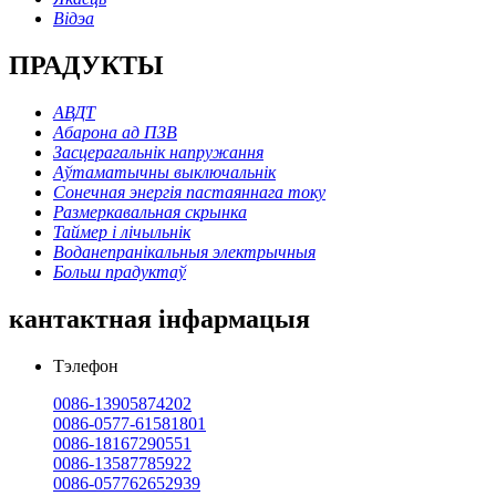
Відэа
ПРАДУКТЫ
АВДТ
Абарона ад ПЗВ
Засцерагальнік напружання
Аўтаматычны выключальнік
Сонечная энергія пастаяннага току
Размеркавальная скрынка
Таймер і лічыльнік
Воданепранікальныя электрычныя
Больш прадуктаў
кантактная інфармацыя
Тэлефон
0086-13905874202
0086-0577-61581801
0086-18167290551
0086-13587785922
0086-057762652939