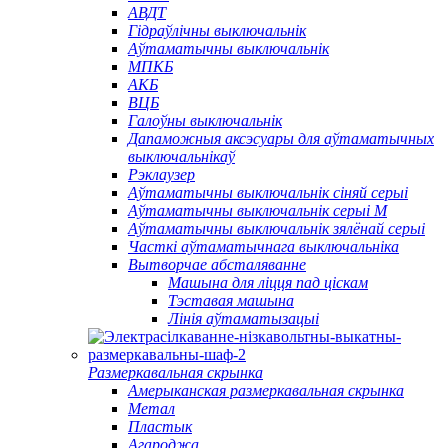
АВДТ
Гідраўлічны выключальнік
Аўтаматычны выключальнік
МПКБ
АКБ
ВЦБ
Галоўны выключальнік
Дапаможныя аксэсуары для аўтаматычных
выключальнікаў
Рэклаузер
Аўтаматычны выключальнік сіняй серыі
Аўтаматычны выключальнік серыі M
Аўтаматычны выключальнік зялёнай серыі
Часткі аўтаматычнага выключальніка
Вытворчае абсталяванне
Машына для ліцця пад ціскам
Тэставая машына
Лінія аўтаматызацыі
Размеркавальная скрынка
Амерыканская размеркавальная скрынка
Метал
Пластык
Агароджа