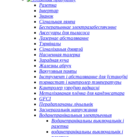
Разетка
Інвертар
Званок
Сігнальная лямпа
Бесперапыннае электразабеспячэнне
Аксесуары для пыласоса
Лазернае абсталяванне
Тэрміналы
Сігналізацыя дзвярэй
Насценная талерка
Зарадная куча
Жалезны абруч
Вакуумныя помпы
Інструмент і абсталяванне для ўстаноўкі
тэрмастат і кантролер тэмпературы
Кантролер узроўню вадкасці
Металізаваная плёнка для кандэнсатара
GFCI
Перадаплачаны лічыльнік
Засцерагальнік напружання
Воданепранікальныя электрычныя
Воданепранікальны выключальнік і
разетка
воданепранікальны выключальнік і