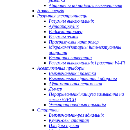
разетка
Абаронены ад надвор'я выключальнік
Новая энергія
Разумная электрычнасць
Разумны выключальнік
Аўтаабароўнік
Радыёкантролер
Разумны замок
Праграмуемы кантролер
Мікракамп'ютарны інтэлектуальны
абаронца
Вектарны канвертар
Разумны выключальнік і разетка Wi-Fi
Асвятляльныя прыборы
Выключальнік і разетка
Выключальнік кіравання і абароны
Аўтаматычны перамыкач
Дымер
Перарывальнікі ланцуга замыкання на
зямлю (GFCI)
Электраправодныя прылады
Стартавы
Выключальнік-раз'яднальнік
Кулачковы стартар
Плыўны пускач