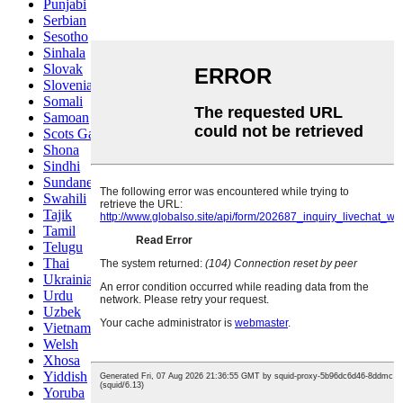
Punjabi
Serbian
Sesotho
Sinhala
Slovak
Slovenian
Somali
Samoan
Scots Gaelic
Shona
Sindhi
Sundanese
Swahili
Tajik
Tamil
Telugu
Thai
Ukrainian
Urdu
Uzbek
Vietnamese
Welsh
Xhosa
Yiddish
Yoruba