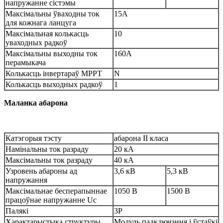
напружанне сістэмы
Максімальны ўваходны ток
15А
для кожнага ланцуга
Максімальная колькасць
10
уваходных радкоў
Максімальны выходны ток
160А
перамыкача
Колькасць інвертараў MPPT
N
Колькасць выходных радкоў
1
Маланка
абарона
Катэгорыя тэсту
абарона II класа
Намінальны ток разраду
20 кА
Максімальны ток разраду
40 кА
Узровень абароны ад
3,6 кВ
5,3 кВ
напружання
Максімальнае бесперапыннае
1050 В
1500 В
працоўнае напружанне Uc
Палякі
3P
Характарыстыка структуры
Модуль падключэння і ўстаўкі