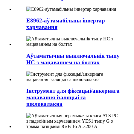
E8962-аўтамабільны інвертар
харчавання
Аўтаматычны выключальнік тыпу
HC з мацаваннем на болтах
Інструмент для фіксацыі/анкернага
мацавання ізаляцыі са
шкловалакна