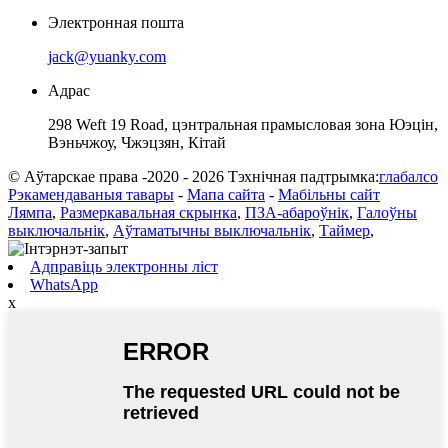
Электронная пошта
jack@yuanky.com
Адрас
298 Weft 19 Road, цэнтральная прамысловая зона Юэцін,
Вэньчжоу, Чжэцзян, Кітай
© Аўтарскае права -2020 - 2026 Тэхнічная падтрымка:
глабалсо
Рэкамендаваныя тавары
-
Мапа сайта
-
Мабільны сайт
Лямпа
,
Размеркавальная скрынка
,
ПЗА-абароўнік
,
Галоўны
выключальнік
,
Аўтаматычны выключальнік
,
Таймер
,
Адправіць электронны ліст
WhatsApp
x