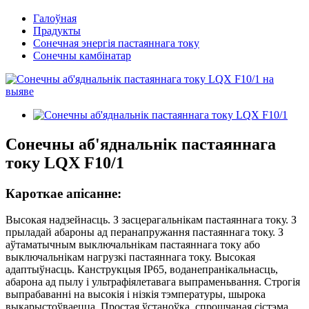
Галоўная
Прадукты
Сонечная энергія пастаяннага току
Сонечны камбінатар
Сонечны аб'яднальнік пастаяннага
току LQX F10/1
Кароткае апісанне:
Высокая надзейнасць. З засцерагальнікам пастаяннага току. З
прыладай абароны ад перанапружання пастаяннага току. З
аўтаматычным выключальнікам пастаяннага току або
выключальнікам нагрузкі пастаяннага току. Высокая
адаптыўнасць. Канструкцыя IP65, воданепранікальнасць,
абарона ад пылу і ультрафіялетавага выпраменьвання. Строгія
выпрабаванні на высокія і нізкія тэмпературы, шырока
выкарыстоўваецца. Простая ўстаноўка, спрошчаная сістэма