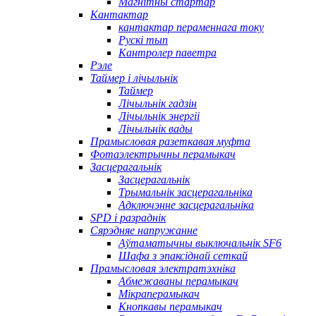
Магнітны стартар
Кантактар
кантактар ​​пераменнага току
Рускі тып
Кантролер паветра
Рэле
Таймер і лічыльнік
Таймер
Лічыльнік гадзін
Лічыльнік энергіі
Лічыльнік вады
Прамысловая разеткавая муфта
Фотаэлектрычны перамыкач
Засцерагальнік
Засцерагальнік
Трымальнік засцерагальніка
Адключэнне засцерагальніка
SPD і разраднік
Сярэдняе напружанне
Аўтаматычны выключальнік SF6
Шафа з эпаксіднай сеткай
Прамысловая электратэхніка
Абмежаваны перамыкач
Мікраперамыкач
Кнопкавы перамыкач