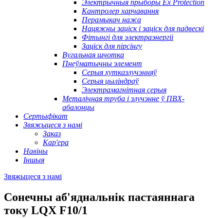
Электрычныя прыборы Ex Protection
Кантролер харчавання
Перамыкач нажа
Нацяжны заціск і заціск для падвескі
Фітынгі для электраэнергіі
Заціск для пірсінгу
Вугальная шчотка
Пнеўматычны элемент
Серыя хутказлучэнняў
Серыя цыліндраў
Электрамагнітная серыя
Металічная труба і злучэнне ў ПВХ-
абалонцы
Сертыфікат
Звяжыцеся з намі
Заказ
Кар'ера
Навіны
Іншыя
Звяжыцеся з намі
Сонечны аб'яднальнік пастаяннага
току LQX F10/1