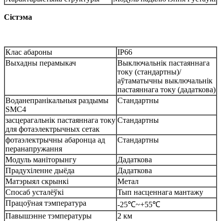
Сістэма
Клас абароны
IP66
Выхадны перамыкач
Выключальнік пастаяннага
току (стандартны)/
аўтаматычны выключальнік
пастаяннага току (дадаткова)
Воданепранікальныя раздымы
Стандартны
SMC4
засцерагальнік пастаяннага току
Стандартны
для фотаэлектрычных сетак
фотаэлектрычны абаронца ад
Стандартны
перанапружання
Модуль маніторынгу
Дадаткова
Прадухіленне дыёда
Дадаткова
Матэрыял скрынкі
Метал
Спосаб усталёўкі
Тып насценнага мантажу
Працоўная тэмпература
-25℃~+55℃
Павышэнне тэмпературы
2 км