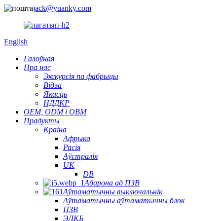
jack@yuanky.com
English
Галоўная
Пра нас
Экскурсія па фабрыцы
Відэа
Якасць
НДДКР
OEM, ODM і OBM
Прадукты
Краіна
Афрыка
Расія
Аўстралія
UK
DB
Абарона ад ПЗВ
Аўтаматычны выключальнік
Аўтаматычны аўтаматычны блок
ПЗВ
ЭЛКБ