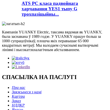
ATS PC класа падвойнага
харчавання YES1 тыпу G
трохпазіцыйны...
Кампанія YUANKY Electric, таксама вядомая як YUANKY,
была заснавана ў 1989 годзе. У YUANKY працуе больш за
1000 супрацоўнікаў, плошча якіх перавышае 65 000
квадратных метраў. Мы валодаем сучаснымі вытворчымі
лініямі і высокатэхналагічным абсталяваннем.
СПАСЫЛКА НА ПАСЛУГІ
Пра нас
Звяжыцеся з намі
Кар'ера
Заказ
НДДКР
Якасць