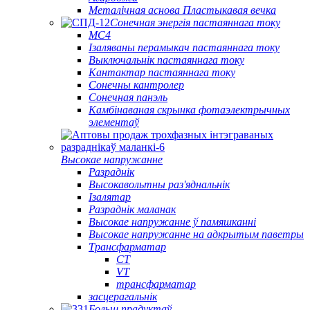
Металічная аснова Пластыкавая вечка
Сонечная энергія пастаяннага току
МС4
Ізаляваны перамыкач пастаяннага току
Выключальнік пастаяннага току
Кантактар ​​пастаяннага току
Сонечны кантролер
Сонечная панэль
Камбінаваная скрынка фотаэлектрычных
элементаў
Высокае напружанне
Разраднік
Высокавольтны раз'яднальнік
Ізалятар
Разраднік маланак
Высокае напружанне ў памяшканні
Высокае напружанне на адкрытым паветры
Трансфарматар
CT
VT
трансфарматар
засцерагальнік
Больш прадуктаў