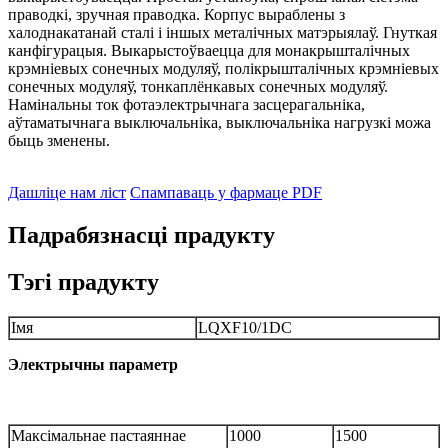
праводкі, зручная праводка. Корпус выраблены з
халоднакатанай сталі і іншых металічных матэрыялаў. Гнуткая
канфігурацыя. Выкарыстоўваецца для монакрышталічных
крэмніевых сонечных модуляў, полікрышталічных крэмніевых
сонечных модуляў, тонкаплёнкавых сонечных модуляў.
Намінальны ток фотаэлектрычнага засцерагальніка,
аўтаматычнага выключальніка, выключальніка нагрузкі можа
быць зменены.
Дашліце нам ліст
Спампаваць у фармаце PDF
Падрабязнасці прадукту
Тэгі прадукту
Імя
LQXF10/1DC
Электрычны
параметр
Максімальнае пастаяннае
1000
1500