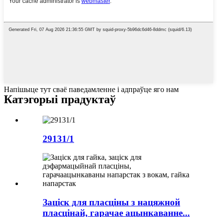
Напішыце тут сваё паведамленне і адпраўце яго нам
Катэгорыі прадуктаў
29131/1
Заціск для пласціны з нацяжной
пласцінай, гарачае ацынкаванне...