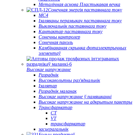
Металічная аснова Пластыкавая вечка
Сонечная энергія пастаяннага току
МС4
Ізаляваны перамыкач пастаяннага току
Выключальнік пастаяннага току
Кантактар ​​пастаяннага току
Сонечны кантролер
Сонечная панэль
Камбінаваная скрынка фотаэлектрычных
элементаў
Высокае напружанне
Разраднік
Высокавольтны раз'яднальнік
Ізалятар
Разраднік маланак
Высокае напружанне ў памяшканні
Высокае напружанне на адкрытым паветры
Трансфарматар
CT
VT
трансфарматар
засцерагальнік
Больш прадуктаў