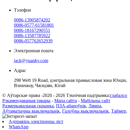
Тэлефон
0086-13905874202
0086-0577-61581801
0086-18167290551
0086-13587785922
0086-057762652939
Электронная пошта
jack@yuanky.com
Адрас
298 Weft 19 Road, цэнтральная прамысловая зона Юэцін,
Вэньчжоу, Чжэцзян, Кітай
© Аўтарскае права -2020 - 2026 Тэхнічная падтрымка:
глабалсо
Рэкамендаваныя тавары
-
Мапа сайта
-
Мабільны сайт
Размеркавальная скрынка
,
ПЗА-абароўнік
,
Лямпа
,
Аўтаматычны выключальнік
,
Галоўны выключальнік
,
Таймер
,
Адправіць электронны ліст
WhatsApp