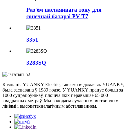
Раз'ём пастаяннага току для
сонечнай батарэі PV-T7
3351
3283SQ
Кампанія YUANKY Electric, таксама вядомая як YUANKY,
была заснавана ў 1989 годзе. У YUANKY працуе больш за
1000 супрацоўнікаў, плошча якіх перавышае 65 000
квадратных метраў. Мы валодаем сучаснымі вытворчымі
лініямі і высокатэхналагічным абсталяваннем.