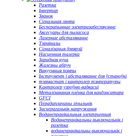
Разетка
Інвертар
Званок
Сігнальная лямпа
Бесперапыннае электразабеспячэнне
Аксесуары для пыласоса
Лазернае абсталяванне
Тэрміналы
Сігналізацыя дзвярэй
Насценная талерка
Зарадная куча
Жалезны абруч
Вакуумныя помпы
Інструмент і абсталяванне для ўстаноўкі
тэрмастат і кантролер тэмпературы
Кантролер узроўню вадкасці
Металізаваная плёнка для кандэнсатара
GFCI
Перадаплачаны лічыльнік
Засцерагальнік напружання
Воданепранікальныя электрычныя
Воданепранікальны выключальнік і
разетка
воданепранікальны выключальнік і