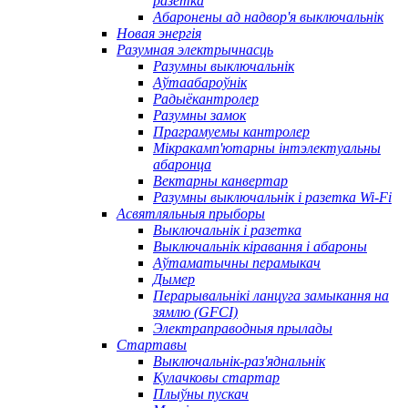
разетка
Абаронены ад надвор'я выключальнік
Новая энергія
Разумная электрычнасць
Разумны выключальнік
Аўтаабароўнік
Радыёкантролер
Разумны замок
Праграмуемы кантролер
Мікракамп'ютарны інтэлектуальны
абаронца
Вектарны канвертар
Разумны выключальнік і разетка Wi-Fi
Асвятляльныя прыборы
Выключальнік і разетка
Выключальнік кіравання і абароны
Аўтаматычны перамыкач
Дымер
Перарывальнікі ланцуга замыкання на
зямлю (GFCI)
Электраправодныя прылады
Стартавы
Выключальнік-раз'яднальнік
Кулачковы стартар
Плыўны пускач