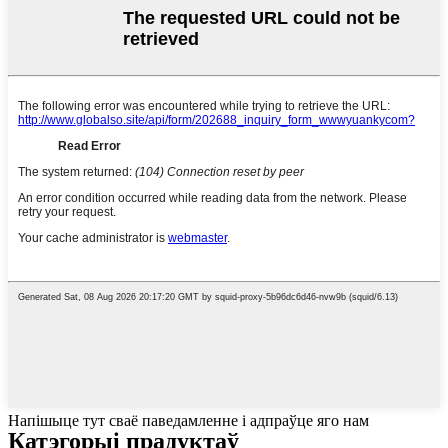
Напішыце тут сваё паведамленне і адпраўце яго нам
Катэгорыі прадуктаў