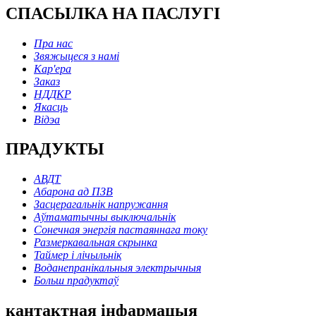
СПАСЫЛКА НА ПАСЛУГІ
Пра нас
Звяжыцеся з намі
Кар'ера
Заказ
НДДКР
Якасць
Відэа
ПРАДУКТЫ
АВДТ
Абарона ад ПЗВ
Засцерагальнік напружання
Аўтаматычны выключальнік
Сонечная энергія пастаяннага току
Размеркавальная скрынка
Таймер і лічыльнік
Воданепранікальныя электрычныя
Больш прадуктаў
кантактная інфармацыя