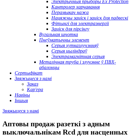
Электрычныя прыборы Ex Protection
Кантролер харчавання
Перамыкач нажа
Нацяжны заціск і заціск для падвескі
Фітынгі для электраэнергіі
Заціск для пірсінгу
Вугальная шчотка
Пнеўматычны элемент
Серыя хутказлучэнняў
Серыя цыліндраў
Электрамагнітная серыя
Металічная труба і злучэнне ў ПВХ-
абалонцы
Сертыфікат
Звяжыцеся з намі
Заказ
Кар'ера
Навіны
Іншыя
Звяжыцеся з намі
Аптовы продаж разеткі з адным
выключальнікам Rcd для насценных