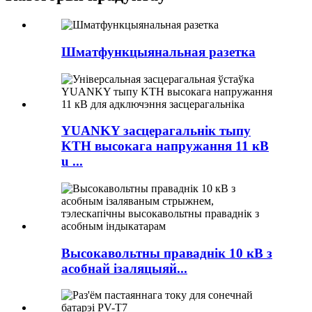
Шматфункцыянальная разетка
YUANKY засцерагальнік тыпу
KTH высокага напружання 11 кВ
u ...
Высокавольтны праваднік 10 кВ з
асобнай ізаляцыяй...