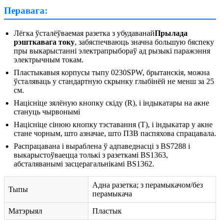
Перавага:
Лёгка ўсталёўваемая разетка з убудаванай
Прылада
рэшткавага току
, забяспечваюць значна большую бяспеку
пры выкарыстанні электрапрыбораў ад рызыкі паражэння
электрычным токам.
Пластыкавыя корпусы тыпу 0230SPW, брытанскія, можна
ўсталяваць у стандартную скрынку глыбінёй не менш за 25
см.
Націсніце зялёную кнопку скіду (R), і індыкатары на акне
стануць чырвонымі
Націсніце сінюю кнопку тэставання (T), і індыкатар у акне
стане чорным, што азначае, што ПЗВ паспяхова спрацавала.
Распрацавана і выраблена ў адпаведнасці з BS7288 і
выкарыстоўваецца толькі з разеткамі BS1363,
абсталяванымі засцерагальнікамі BS1362.
Адна разетка; з перамыкачом/без
Тыпы
перамыкача
Матэрыял
Пластык