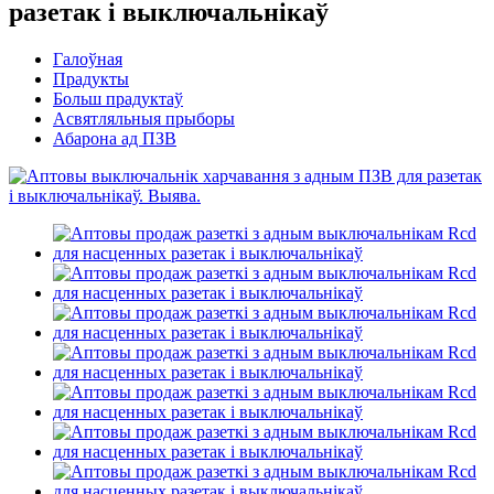
разетак і выключальнікаў
Галоўная
Прадукты
Больш прадуктаў
Асвятляльныя прыборы
Абарона ад ПЗВ