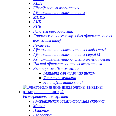
АВДТ
Гідраўлічны выключальнік
Аўтаматычны выключальнік
МПКБ
АКБ
ВЦБ
Галоўны выключальнік
Дапаможныя аксэсуары для аўтаматычных
выключальнікаў
Рэклаузер
Аўтаматычны выключальнік сіняй серыі
Аўтаматычны выключальнік серыі M
Аўтаматычны выключальнік зялёнай серыі
Часткі аўтаматычнага выключальніка
Вытворчае абсталяванне
Машына для ліцця пад ціскам
Тэставая машына
Лінія аўтаматызацыі
Размеркавальная скрынка
Амерыканская размеркавальная скрынка
Метал
Пластык
Агароджа