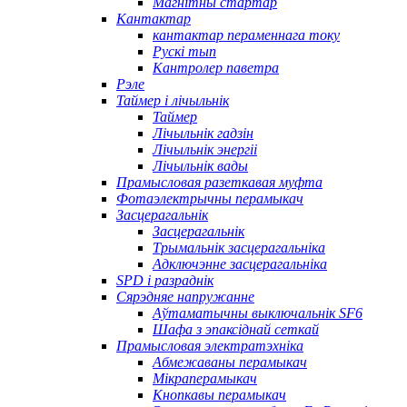
Магнітны стартар
Кантактар
кантактар ​​пераменнага току
Рускі тып
Кантролер паветра
Рэле
Таймер і лічыльнік
Таймер
Лічыльнік гадзін
Лічыльнік энергіі
Лічыльнік вады
Прамысловая разеткавая муфта
Фотаэлектрычны перамыкач
Засцерагальнік
Засцерагальнік
Трымальнік засцерагальніка
Адключэнне засцерагальніка
SPD і разраднік
Сярэдняе напружанне
Аўтаматычны выключальнік SF6
Шафа з эпаксіднай сеткай
Прамысловая электратэхніка
Абмежаваны перамыкач
Мікраперамыкач
Кнопкавы перамыкач