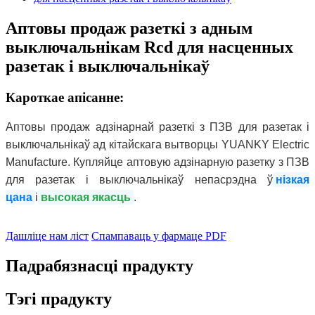
Аптовы продаж разеткі з адным
выключальнікам Rcd для насценных
разетак і выключальнікаў
Кароткае апісанне:
Аптовы продаж адзінарнай разеткі з ПЗВ для разетак і
выключальнікаў ад кітайскага вытворцы YUANKY Electric
Manufacture. Купляйце аптовую адзінарную разетку з ПЗВ
для разетак і выключальнікаў непасрэдна ў
нізкая
цана
і
высокая якасць
.
Дашліце нам ліст
Спампаваць у фармаце PDF
Падрабязнасці прадукту
Тэгі прадукту