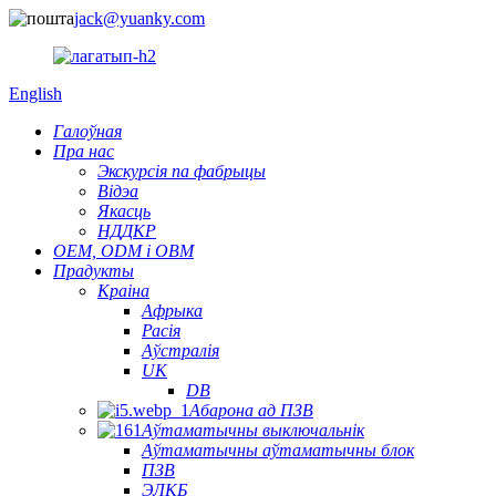
jack@yuanky.com
English
Галоўная
Пра нас
Экскурсія па фабрыцы
Відэа
Якасць
НДДКР
OEM, ODM і OBM
Прадукты
Краіна
Афрыка
Расія
Аўстралія
UK
DB
Абарона ад ПЗВ
Аўтаматычны выключальнік
Аўтаматычны аўтаматычны блок
ПЗВ
ЭЛКБ