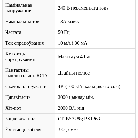
Намінальнае
240 В пераменнага току
напружанне
Намінальны ток
13А макс.
Частата
50 Гц
Ток спрацоўвання
10 мА і 30 мА
Хуткасць
Максімум 40 мс
спрацоўвання
Кантактны
Двайны полюс
выключальнік RCD
Скачок напружання
4K (100 кГц кальцавая хваля)
Цягавітасць
3000 цыклаў мін.
Хіт-пот
2000 В/1 мін
Зацверджанне
CE BS7288; BS1363
Ёмістасць кабеля
3×2,5 мм²