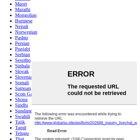
Maori
Marathi
Mongolian
Burmese
Nepali
Norwegian
Pashto
Persian
Punjabi
Serbian
Sesotho
Sinhala
Slovak
Slovenian
Somali
Samoan
Scots Gaelic
Shona
Sindhi
Sundanese
Swahili
Tajik
Tamil
Telugu
Thai