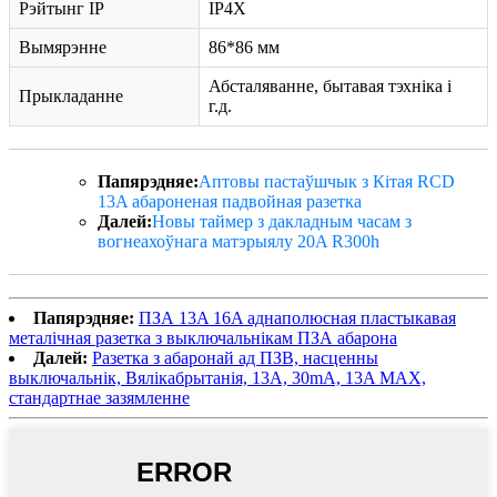
Рэйтынг IP
IP4X
Вымярэнне
86*86 мм
Абсталяванне, бытавая тэхніка і
Прыкладанне
г.д.
Папярэдняе:
Аптовы пастаўшчык з Кітая RCD
13A абароненая падвойная разетка
Далей:
Новы таймер з дакладным часам з
вогнеахоўнага матэрыялу 20A R300h
Папярэдняе:
ПЗА 13A 16A аднаполюсная пластыкавая
металічная разетка з выключальнікам ПЗА абарона
Далей:
Разетка з абаронай ад ПЗВ, насценны
выключальнік, Вялікабрытанія, 13A, 30mA, 13A MAX,
стандартнае зазямленне