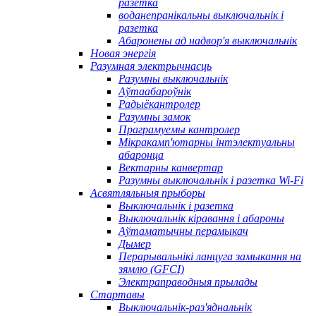
разетка
воданепранікальны выключальнік і
разетка
Абаронены ад надвор'я выключальнік
Новая энергія
Разумная электрычнасць
Разумны выключальнік
Аўтаабароўнік
Радыёкантролер
Разумны замок
Праграмуемы кантролер
Мікракамп'ютарны інтэлектуальны
абаронца
Вектарны канвертар
Разумны выключальнік і разетка Wi-Fi
Асвятляльныя прыборы
Выключальнік і разетка
Выключальнік кіравання і абароны
Аўтаматычны перамыкач
Дымер
Перарывальнікі ланцуга замыкання на
зямлю (GFCI)
Электраправодныя прылады
Стартавы
Выключальнік-раз'яднальнік