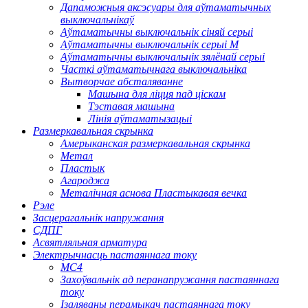
Дапаможныя аксэсуары для аўтаматычных
выключальнікаў
Аўтаматычны выключальнік сіняй серыі
Аўтаматычны выключальнік серыі M
Аўтаматычны выключальнік зялёнай серыі
Часткі аўтаматычнага выключальніка
Вытворчае абсталяванне
Машына для ліцця пад ціскам
Тэставая машына
Лінія аўтаматызацыі
Размеркавальная скрынка
Амерыканская размеркавальная скрынка
Метал
Пластык
Агароджа
Металічная аснова Пластыкавая вечка
Рэле
Засцерагальнік напружання
СДПГ
Асвятляльная арматура
Электрычнасць пастаяннага току
МС4
Захоўвальнік ад перанапружання пастаяннага
току
Ізаляваны перамыкач пастаяннага току