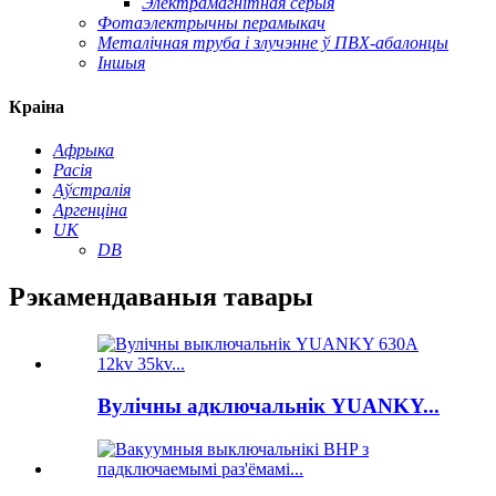
Электрамагнітная серыя
Фотаэлектрычны перамыкач
Металічная труба і злучэнне ў ПВХ-абалонцы
Іншыя
Краіна
Афрыка
Расія
Аўстралія
Аргенціна
UK
DB
Рэкамендаваныя тавары
Вулічны адключальнік YUANKY...