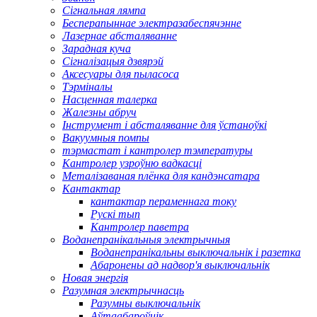
Сігнальная лямпа
Бесперапыннае электразабеспячэнне
Лазернае абсталяванне
Зарадная куча
Сігналізацыя дзвярэй
Аксесуары для пыласоса
Тэрміналы
Насценная талерка
Жалезны абруч
Інструмент і абсталяванне для ўстаноўкі
Вакуумныя помпы
тэрмастат і кантролер тэмпературы
Кантролер узроўню вадкасці
Металізаваная плёнка для кандэнсатара
Кантактар
кантактар ​​пераменнага току
Рускі тып
Кантролер паветра
Воданепранікальныя электрычныя
Воданепранікальны выключальнік і разетка
Абаронены ад надвор'я выключальнік
Новая энергія
Разумная электрычнасць
Разумны выключальнік
Аўтаабароўнік