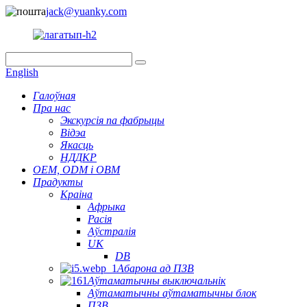
jack@yuanky.com
English
Галоўная
Пра нас
Экскурсія па фабрыцы
Відэа
Якасць
НДДКР
OEM, ODM і OBM
Прадукты
Краіна
Афрыка
Расія
Аўстралія
UK
DB
Абарона ад ПЗВ
Аўтаматычны выключальнік
Аўтаматычны аўтаматычны блок
ПЗВ