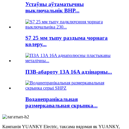
Устаўны аўтаматычны
выключальнік BHP...
S7 25 мм тыпу раздыма чорнага
колеру...
ПЗВ-абароту 13A 16A адзінарны...
Воданепранікальная
размеркавальная скрынка...
Кампанія YUANKY Electric, таксама вядомая як YUANKY,