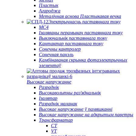
Пластык
Агароджа
Металічная аснова Пластыкавая вечка
Электрычнасць пастаяннага току
МС4
Ізаляваны перамыкач пастаяннага току
Выключальнік пастаяннага току
Кантактар ​​пастаяннага току
Сонечны кантролер
Сонечная панэль
Камбінаваная скрынка фотаэлектрычных
элементаў
Высокае напружанне
Разраднік
Высокавольтны раз'яднальнік
Ізалятар
Разраднік маланак
Высокае напружанне ў памяшканні
Высокае напружанне на адкрытым паветры
Трансфарматар
CT
VT