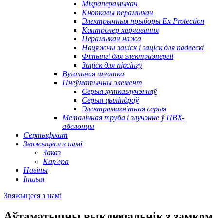
Мікраперамыкач
Кнопкавы перамыкач
Электрычныя прыборы Ex Protection
Кантролер харчавання
Перамыкач нажа
Нацяжны заціск і заціск для падвескі
Фітынгі для электраэнергіі
Заціск для пірсінгу
Вугальная шчотка
Пнеўматычны элемент
Серыя хутказлучэнняў
Серыя цыліндраў
Электрамагнітная серыя
Металічная труба і злучэнне ў ПВХ-
абалонцы
Сертыфікат
Звяжыцеся з намі
Заказ
Кар'ера
Навіны
Іншыя
Звяжыцеся з намі
Аўтаматычны выключальнік з замком