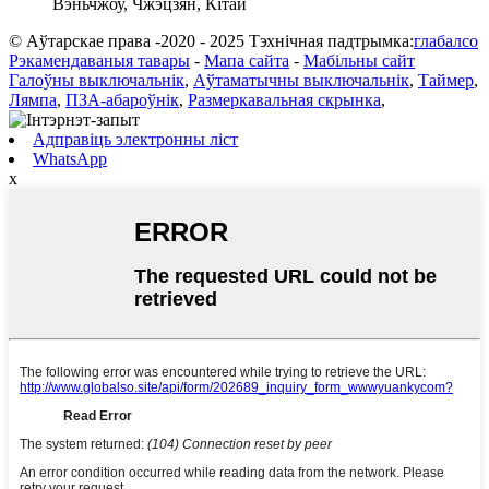
Вэньчжоу, Чжэцзян, Кітай
© Аўтарскае права -2020 - 2025 Тэхнічная падтрымка:
глабалсо
Рэкамендаваныя тавары
-
Мапа сайта
-
Мабільны сайт
Галоўны выключальнік
,
Аўтаматычны выключальнік
,
Таймер
,
Лямпа
,
ПЗА-абароўнік
,
Размеркавальная скрынка
,
Адправіць электронны ліст
WhatsApp
x