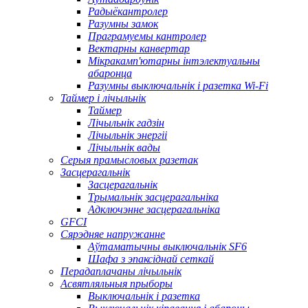
Радыёкантролер
Разумны замок
Праграмуемы кантролер
Вектарны канвертар
Мікракамп'ютарны інтэлектуальны
абаронца
Разумны выключальнік і разетка Wi-Fi
Таймер і лічыльнік
Таймер
Лічыльнік гадзін
Лічыльнік энергіі
Лічыльнік вады
Серыя прамысловых разетак
Засцерагальнік
Засцерагальнік
Трымальнік засцерагальніка
Адключэнне засцерагальніка
GFCI
Сярэдняе напружанне
Аўтаматычны выключальнік SF6
Шафа з эпаксіднай сеткай
Перадаплачаны лічыльнік
Асвятляльныя прыборы
Выключальнік і разетка