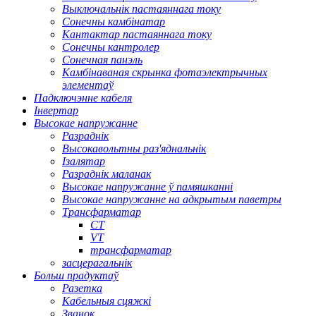
Выключальнік пастаяннага току
Сонечны камбінатар
Кантактар ​​пастаяннага току
Сонечны кантролер
Сонечная панэль
Камбінаваная скрынка фотаэлектрычных
элементаў
Падключэнне кабеля
Інвертар
Высокае напружанне
Разраднік
Высокавольтны раз'яднальнік
Ізалятар
Разраднік маланак
Высокае напружанне ў памяшканні
Высокае напружанне на адкрытым паветры
Трансфарматар
CT
VT
трансфарматар
засцерагальнік
Больш прадуктаў
Разетка
Кабельныя сцяжкі
Званок