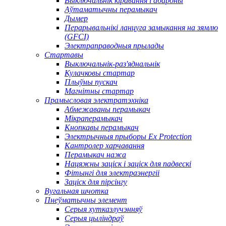
Выключальнік кіравання і абароны
Аўтаматычны перамыкач
Дымер
Перарывальнікі ланцуга замыкання на зямлю
(GFCI)
Электраправодныя прылады
Стартавы
Выключальнік-раз'яднальнік
Кулачковы стартар
Плыўны пускач
Магнітны стартар
Прамысловая электратэхніка
Абмежаваны перамыкач
Мікраперамыкач
Кнопкавы перамыкач
Электрычныя прыборы Ex Protection
Кантролер харчавання
Перамыкач нажа
Нацяжны заціск і заціск для падвескі
Фітынгі для электраэнергіі
Заціск для пірсінгу
Вугальная шчотка
Пнеўматычны элемент
Серыя хутказлучэнняў
Серыя цыліндраў