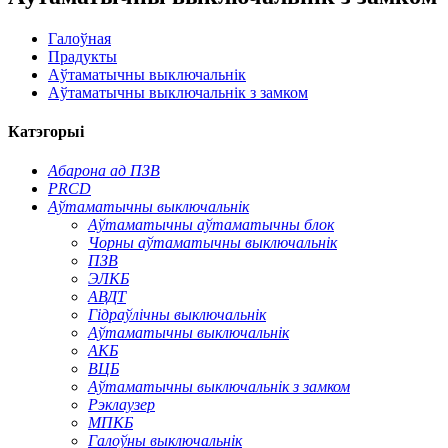
Галоўная
Прадукты
Аўтаматычны выключальнік
Аўтаматычны выключальнік з замком
Катэгорыі
Абарона ад ПЗВ
PRCD
Аўтаматычны выключальнік
Аўтаматычны аўтаматычны блок
Чорны аўтаматычны выключальнік
ПЗВ
ЭЛКБ
АВДТ
Гідраўлічны выключальнік
Аўтаматычны выключальнік
АКБ
ВЦБ
Аўтаматычны выключальнік з замком
Рэклаузер
МПКБ
Галоўны выключальнік