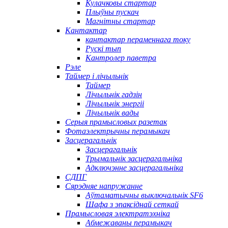
Кулачковы стартар
Плыўны пускач
Магнітны стартар
Кантактар
кантактар ​​пераменнага току
Рускі тып
Кантролер паветра
Рэле
Таймер і лічыльнік
Таймер
Лічыльнік гадзін
Лічыльнік энергіі
Лічыльнік вады
Серыя прамысловых разетак
Фотаэлектрычны перамыкач
Засцерагальнік
Засцерагальнік
Трымальнік засцерагальніка
Адключэнне засцерагальніка
СДПГ
Сярэдняе напружанне
Аўтаматычны выключальнік SF6
Шафа з эпаксіднай сеткай
Прамысловая электратэхніка
Абмежаваны перамыкач