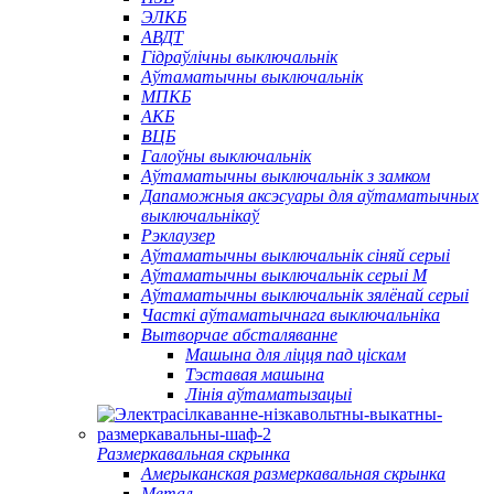
ЭЛКБ
АВДТ
Гідраўлічны выключальнік
Аўтаматычны выключальнік
МПКБ
АКБ
ВЦБ
Галоўны выключальнік
Аўтаматычны выключальнік з замком
Дапаможныя аксэсуары для аўтаматычных
выключальнікаў
Рэклаузер
Аўтаматычны выключальнік сіняй серыі
Аўтаматычны выключальнік серыі M
Аўтаматычны выключальнік зялёнай серыі
Часткі аўтаматычнага выключальніка
Вытворчае абсталяванне
Машына для ліцця пад ціскам
Тэставая машына
Лінія аўтаматызацыі
Размеркавальная скрынка
Амерыканская размеркавальная скрынка
Метал