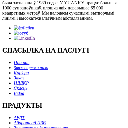
была заснавана ў 1989 годзе. У YUANKY працуе больш за
1000 супрацоўнікаў, плошча якіх перавышае 65 000
квадратных метраў. Мы валодаем сучаснымі вытворчымі
лініямі і высокатэхналагічным абсталяваннем.
СПАСЫЛКА НА ПАСЛУГІ
Пра нас
Звяжыцеся з намі
Кар'ера
Заказ
НДДКР
Якасць
Відэа
ПРАДУКТЫ
АВДТ
Абарона ад ПЗВ
Засцерагальнік напружання