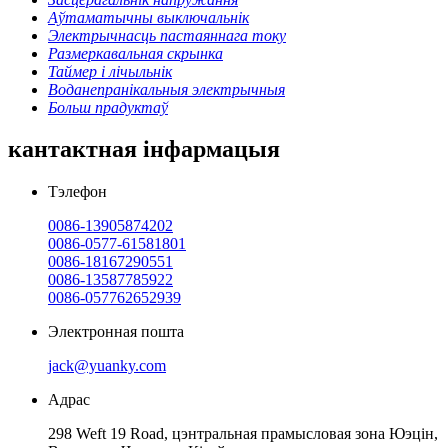
Аўтаматычны выключальнік
Электрычнасць пастаяннага току
Размеркавальная скрынка
Таймер і лічыльнік
Воданепранікальныя электрычныя
Больш прадуктаў
кантактная інфармацыя
Тэлефон
0086-13905874202
0086-0577-61581801
0086-18167290551
0086-13587785922
0086-057762652939
Электронная пошта
jack@yuanky.com
Адрас
298 Weft 19 Road, цэнтральная прамысловая зона Юэцін,