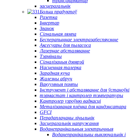
трансфарматар
засцерагальнік
Больш прадуктаў
Разетка
Інвертар
Званок
Сігнальная лямпа
Бесперапыннае электразабеспячэнне
Аксесуары для пыласоса
Лазернае абсталяванне
Тэрміналы
Сігналізацыя дзвярэй
Насценная талерка
Зарадная куча
Жалезны абруч
Вакуумныя помпы
Інструмент і абсталяванне для ўстаноўкі
тэрмастат і кантролер тэмпературы
Кантролер узроўню вадкасці
Металізаваная плёнка для кандэнсатара
GFCI
Перадаплачаны лічыльнік
Засцерагальнік напружання
Воданепранікальныя электрычныя
Воданепранікальны выключальнік і