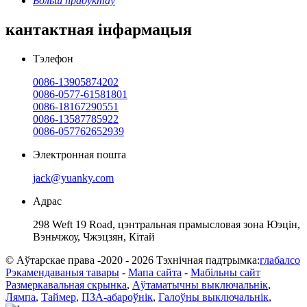
Больш прадуктаў
кантактная інфармацыя
Тэлефон
0086-13905874202
0086-0577-61581801
0086-18167290551
0086-13587785922
0086-057762652939
Электронная пошта
jack@yuanky.com
Адрас
298 Weft 19 Road, цэнтральная прамысловая зона Юэцін,
Вэньчжоу, Чжэцзян, Кітай
© Аўтарскае права -2020 - 2026 Тэхнічная падтрымка:
глабалсо
Рэкамендаваныя тавары
-
Мапа сайта
-
Мабільны сайт
Размеркавальная скрынка
,
Аўтаматычны выключальнік
,
Лямпа
,
Таймер
,
ПЗА-абароўнік
,
Галоўны выключальнік
,