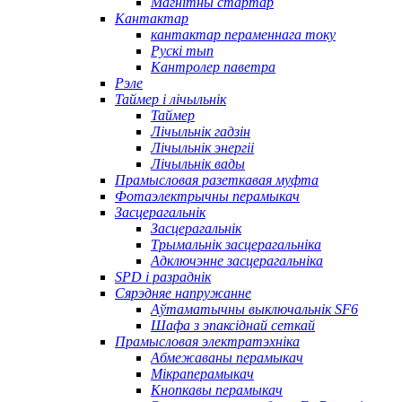
Магнітны стартар
Кантактар
кантактар ​​пераменнага току
Рускі тып
Кантролер паветра
Рэле
Таймер і лічыльнік
Таймер
Лічыльнік гадзін
Лічыльнік энергіі
Лічыльнік вады
Прамысловая разеткавая муфта
Фотаэлектрычны перамыкач
Засцерагальнік
Засцерагальнік
Трымальнік засцерагальніка
Адключэнне засцерагальніка
SPD і разраднік
Сярэдняе напружанне
Аўтаматычны выключальнік SF6
Шафа з эпаксіднай сеткай
Прамысловая электратэхніка
Абмежаваны перамыкач
Мікраперамыкач
Кнопкавы перамыкач