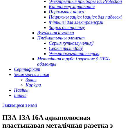
Электрычныя прыборы Ex Protection
Кантролер харчавання
Перамыкач нажа
Нацяжны заціск і заціск для падвескі
Фітынгі для электраэнергіі
Заціск для пірсінгу
Вугальная шчотка
Пнеўматычны элемент
Серыя хутказлучэнняў
Серыя цыліндраў
Электрамагнітная серыя
Металічная труба і злучэнне ў ПВХ-
абалонцы
Сертыфікат
Звяжыцеся з намі
Заказ
Кар'ера
Навіны
Іншыя
Звяжыцеся з намі
ПЗА 13A 16A аднаполюсная
пластыкавая металічная разетка з