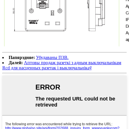
Папярэдняе:
Убудаваны ПЗВ.
Далей:
Аптовы продаж разеткі з адным выключальнікам
Rcd для насценных разетак і выключальнікаў