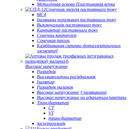
Металічная аснова Пластыкавая вечка
Сонечная энергія пастаяннага току
МС4
Ізаляваны перамыкач пастаяннага току
Выключальнік пастаяннага току
Кантактар ​​пастаяннага току
Сонечны кантролер
Сонечная панэль
Камбінаваная скрынка фотаэлектрычных
элементаў
Высокае напружанне
Разраднік
Высокавольтны раз'яднальнік
Ізалятар
Разраднік маланак
Высокае напружанне ў памяшканні
Высокае напружанне на адкрытым паветры
Трансфарматар
CT
VT
трансфарматар
засцерагальнік
Больш прадуктаў