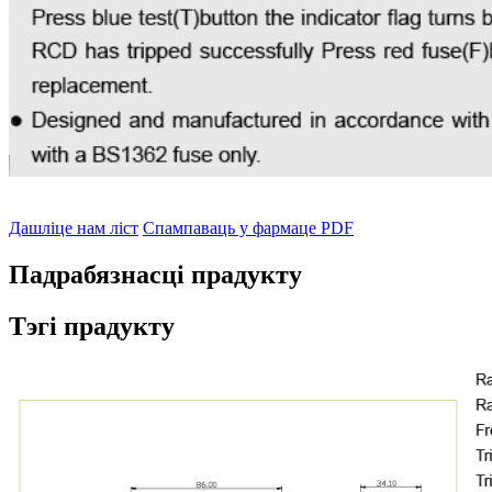
Дашліце нам ліст
Спампаваць у фармаце PDF
Падрабязнасці прадукту
Тэгі прадукту