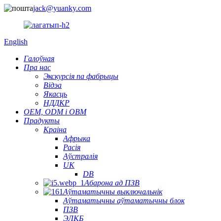
jack@yuanky.com
English
Галоўная
Пра нас
Экскурсія па фабрыцы
Відэа
Якасць
НДДКР
OEM, ODM і OBM
Прадукты
Краіна
Афрыка
Расія
Аўстралія
UK
DB
Абарона ад ПЗВ
Аўтаматычны выключальнік
Аўтаматычны аўтаматычны блок
ПЗВ
ЭЛКБ