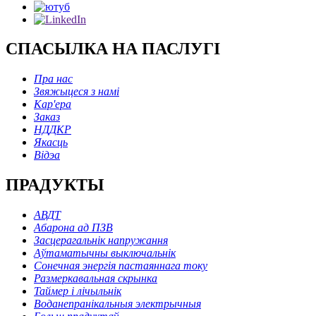
СПАСЫЛКА НА ПАСЛУГІ
Пра нас
Звяжыцеся з намі
Кар'ера
Заказ
НДДКР
Якасць
Відэа
ПРАДУКТЫ
АВДТ
Абарона ад ПЗВ
Засцерагальнік напружання
Аўтаматычны выключальнік
Сонечная энергія пастаяннага току
Размеркавальная скрынка
Таймер і лічыльнік
Воданепранікальныя электрычныя