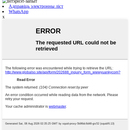
Адправіць электронны ліст
WhatsApp
x