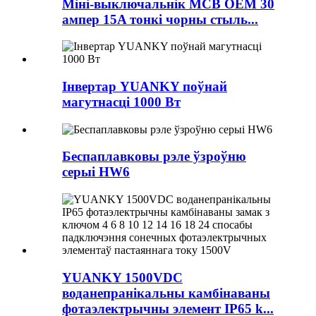
Міні-выключальнік MCB OEM 30
ампер 15A тонкі чорны стыль...
Інвертар YUANKY поўнай
магутнасці 1000 Вт
Беспаплавковы рэле ўзроўню
серыі HW6
YUANKY 1500VDC
воданепранікальны камбінаваны
фотаэлектрычны элемент IP65 k...