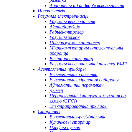
разетка
Абаронены ад надвор'я выключальнік
Новая энергія
Разумная электрычнасць
Разумны выключальнік
Аўтаабароўнік
Радыёкантролер
Разумны замок
Праграмуемы кантролер
Мікракамп'ютарны інтэлектуальны
абаронца
Вектарны канвертар
Разумны выключальнік і разетка Wi-Fi
Асвятляльныя прыборы
Выключальнік і разетка
Выключальнік кіравання і абароны
Аўтаматычны перамыкач
Дымер
Перарывальнікі ланцуга замыкання на
зямлю (GFCI)
Электраправодныя прылады
Стартавы
Выключальнік-раз'яднальнік
Кулачковы стартар
Плыўны пускач