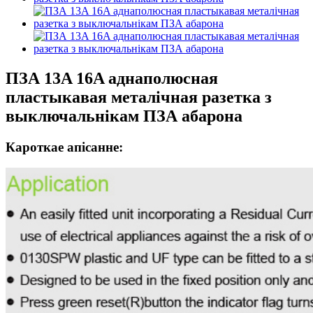
ПЗА 13A 16A аднаполюсная
пластыкавая металічная разетка з
выключальнікам ПЗА абарона
Кароткае апісанне: