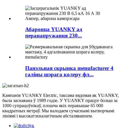
Абаронца YUANKY ад
перанапружання 230...
Панэльная скрынка menufacturer 4
галіны шэрага колеру фл...
Кампанія YUANKY Electric, таксама вядомая як YUANKY,
была заснавана ў 1989 годзе. У YUANKY працуе больш за
1000 супрацоўнікаў, плошча якіх перавышае 65 000
квадратных метраў. Мы валодаем сучаснымі вытворчымі
лініямі і высокатэхналагічным абсталяваннем.