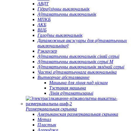
АВДТ
Гідраўлічны выключальнік
Аўтаматычны выключальнік
МПКБ
АКБ
ВЦБ
Галоўны выключальнік
Дапаможныя аксэсуары для аўтаматычных
выключальнікаў
Рэклаузер
Аўтаматычны выключальнік сіняй серыі
Аўтаматычны выключальнік серыі M
Аўтаматычны выключальнік зялёнай серыі
Часткі аўтаматычнага выключальніка
Вытворчае абсталяванне
Машына для ліцця пад ціскам
Тэставая машына
Лінія аўтаматызацыі
Размеркавальная скрынка
Амерыканская размеркавальная скрынка
Метал
Пластык
Агароджа