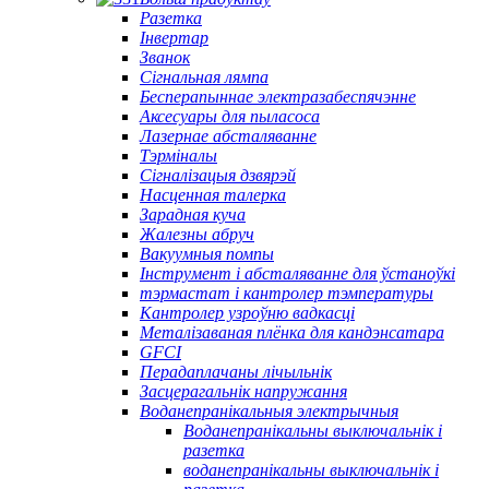
Разетка
Інвертар
Званок
Сігнальная лямпа
Бесперапыннае электразабеспячэнне
Аксесуары для пыласоса
Лазернае абсталяванне
Тэрміналы
Сігналізацыя дзвярэй
Насценная талерка
Зарадная куча
Жалезны абруч
Вакуумныя помпы
Інструмент і абсталяванне для ўстаноўкі
тэрмастат і кантролер тэмпературы
Кантролер узроўню вадкасці
Металізаваная плёнка для кандэнсатара
GFCI
Перадаплачаны лічыльнік
Засцерагальнік напружання
Воданепранікальныя электрычныя
Воданепранікальны выключальнік і
разетка
воданепранікальны выключальнік і