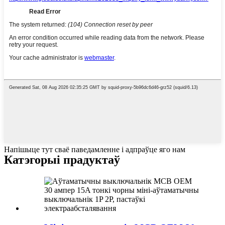
Напішыце тут сваё паведамленне і адпраўце яго нам
Катэгорыі прадуктаў