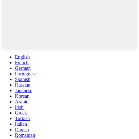
English
French
German
Portuguese
Spanish
Russian
Japanese
Korean
Arabic
Irish
Greek
Turkish
Italian
Danish
Romanian